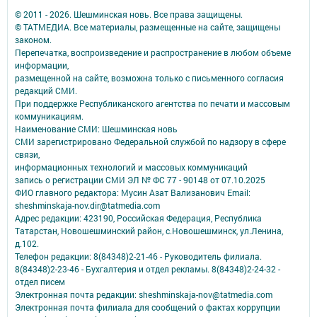
© 2011 - 2026. Шешминская новь. Все права защищены.
© ТАТМЕДИА. Все материалы, размещенные на сайте, защищены
законом.
Перепечатка, воспроизведение и распространение в любом объеме
информации,
размещенной на сайте, возможна только с письменного согласия
редакций СМИ.
При поддержке Республиканского агентства по печати и массовым
коммуникациям.
Наименование СМИ: Шешминская новь
СМИ зарегистрировано Федеральной службой по надзору в сфере
связи,
информационных технологий и массовых коммуникаций
запись о регистрации СМИ ЭЛ № ФС 77 - 90148 от 07.10.2025
ФИО главного редактора: Мусин Азат Вализанович Email:
sheshminskaja-nov.dir@tatmedia.com
Адрес редакции: 423190, Российская Федерация, Республика
Татарстан, Новошешминский район, с.Новошешминск, ул.Ленина,
д.102.
Телефон редакции: 8(84348)2-21-46 - Руководитель филиала.
8(84348)2-23-46 - Бухгалтерия и отдел рекламы. 8(84348)2-24-32 -
отдел писем
Электронная почта редакции: sheshminskaja-nov@tatmedia.com
Электронная почта филиала для сообщений о фактах коррупции