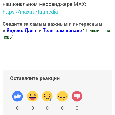
национальном мессенджере MАХ:
https://max.ru/tatmedia
Следите за самым важным и интересным
в
Яндекс Дзен
и
Телеграм канале
"
Шешминская
новь
"
Добавить Шешминскую новь в Яндекс.Новости
Оставляйте реакции
0
0
0
0
0