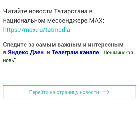
Читайте новости Татарстана в
национальном мессенджере MАХ:
https://max.ru/tatmedia
Следите за самым важным и интересным
в
Яндекс Дзен
и
Телеграм канале
"
Шешминская
новь
"
Добавить Шешминскую новь в Яндекс.Новости
Перейти на страницу новости