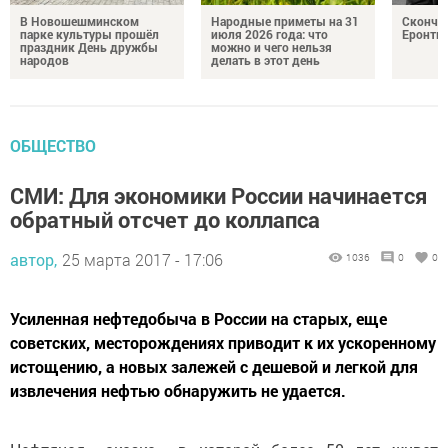
В Новошешминском
Народные приметы на 31
Сконча
парке культуры прошёл
июля 2026 года: что
Еронть
праздник День дружбы
можно и чего нельзя
народов
делать в этот день
ОБЩЕСТВО
СМИ: Для экономики России начинается
обратный отсчет до коллапса
автор,
25 марта 2017 - 17:06
1036
0
0
Усиленная нефтедобыча в России на старых, еще
советских, месторождениях приводит к их ускоренному
истощению, а новых залежей с дешевой и легкой для
извлечения нефтью обнаружить не удается.