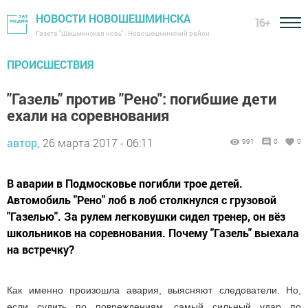
НОВОСТИ НОВОШЕШМИНСКА
16+
Газета "Шешминская новь" - Новошешминский район
ПРОИСШЕСТВИЯ
"Газель" против "Рено": погибшие дети
ехали на соревнования
автор,
26 марта 2017 - 06:11
991
0
0
В аварии в Подмосковье погибли трое детей.
Автомобиль "Рено" лоб в лоб столкнулся с грузовой
"Газелью". За рулем легковушки сидел тренер, он вёз
школьников на соревнования. Почему "Газель" выехала
на встречку?
Как именно произошла авария, выясняют следователи. Но,
если судить по повреждениям, самый сильный удар по