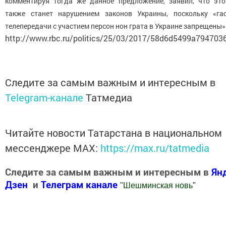
комментируя тогда же данное предложение, заявил, что это
также станет нарушением законов Украины, поскольку «га
телепередачи с участием персон нон грата в Украине запрещены»
http://www.rbc.ru/politics/25/03/2017/58d6d5499a794703
Следите за самым важным и интересным в
Telegram-канале
Татмедиа
Читайте новости Татарстана в национальном
мессенджере MАХ:
https://max.ru/tatmedia
Следите за самым важным и интересным в
Ян
Дзен
и
Телеграм канале
"
Шешминская новь
"
Добавить Шешминскую новь в Яндекс.Новости