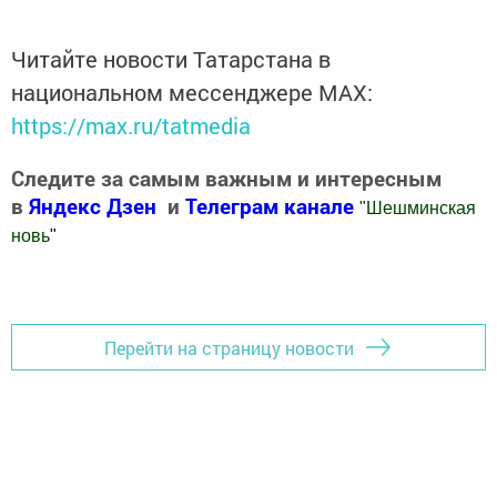
Читайте новости Татарстана в
национальном мессенджере MАХ:
https://max.ru/tatmedia
Следите за самым важным и интересным
в
Яндекс Дзен
и
Телеграм канале
"
Шешминская
новь
"
Добавить Шешминскую новь в Яндекс.Новости
Перейти на страницу новости