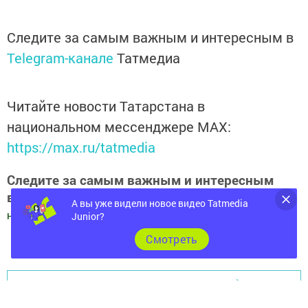
Следите за самым важным и интересным в
Telegram-канале
Татмедиа
Читайте новости Татарстана в
национальном мессенджере MАХ:
https://max.ru/tatmedia
Следите за самым важным и интересным
в
Яндекс Дзен
и
Телеграм канале
"
Шешминская
А вы уже видели новое видео Tatmedia
новь
"
Junior?
Cмотреть
Добавить Шешминскую новь в Яндекс.Новости
Перейти на страницу новости