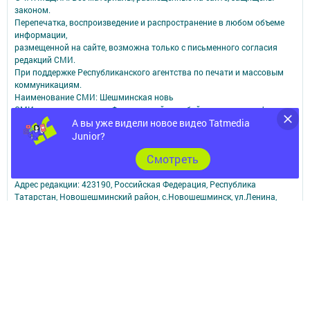
законом.
Перепечатка, воспроизведение и распространение в любом объеме
информации,
размещенной на сайте, возможна только с письменного согласия
редакций СМИ.
При поддержке Республиканского агентства по печати и массовым
коммуникациям.
Наименование СМИ: Шешминская новь
СМИ зарегистрировано Федеральной службой по надзору в сфере
А вы уже видели новое видео Tatmedia
связи,
информационных технологий и массовых коммуникаций
Junior?
запись о регистрации СМИ ЭЛ № ФС 77 - 90148 от 07.10.2025
Cмотреть
ФИО главного редактора: Мусин Азат Вализанович Email:
sheshminskaja-nov.dir@tatmedia.com
Адрес редакции: 423190, Российская Федерация, Республика
Татарстан, Новошешминский район, с.Новошешминск, ул.Ленина,
д.102.
Телефон редакции: 8(84348)2-21-46 - Руководитель филиала.
8(84348)2-23-46 - Бухгалтерия и отдел рекламы. 8(84348)2-24-32 -
отдел писем
Электронная почта редакции: sheshminskaja-nov@tatmedia.com
Электронная почта филиала для сообщений о фактах коррупции
sheshminskaja-nov.dir@tatmedia.com
sheshminskaja-nov@tatmedia.com
Учредитель СМИ: АО «ТАТМЕДИА»