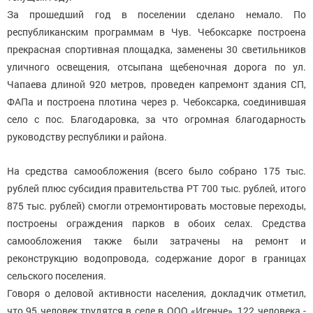
За прошедший год в поселении сделано немало. По
республиканским программам в Чув. Чебоксарке построена
прекрасная спортивная площадка, заменены 30 светильников
уличного освещения, отсыпана щебеночная дорога по ул.
Чапаева длиной 920 метров, проведен капремонт здания СП,
ФАПа и построена плотина через р. Чебоксарка, соединившая
село с пос. Благодаровка, за что огромная благодарность
руководству республики и района.
На средства самообложения (всего было собрано 175 тыс.
рублей плюс субсидия правительства РТ 700 тыс. рублей, итого
875 тыс. рублей) смогли отремонтировать мостовые переходы,
построены ограждения парков в обоих селах. Средства
самообложения также были затрачены на ремонт и
реконструкцию водопровода, содержание дорог в границах
сельского поселения.
Говоря о деловой активности населения, докладчик отметил,
что 95 человек трудятся в селе в ООО «Игенче», 122 человека -