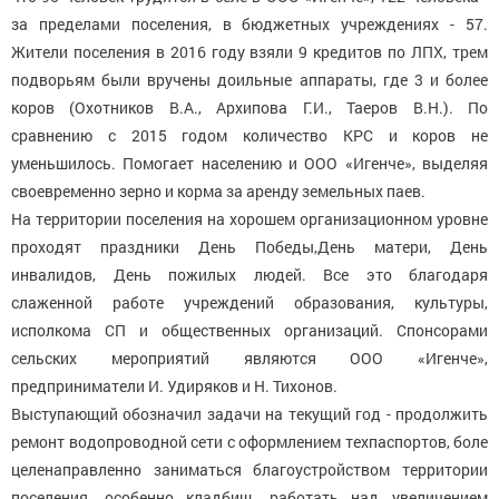
за пределами поселения, в бюджетных учреждениях - 57.
Жители поселения в 2016 году взяли 9 кредитов по ЛПХ, трем
подворьям были вручены доильные аппараты, где 3 и более
коров (Охотников В.А., Архипова Г.И., Таеров В.Н.). По
сравнению с 2015 годом количество КРС и коров не
уменьшилось. Помогает населению и ООО «Игенче», выделяя
своевременно зерно и корма за аренду земельных паев.
На территории поселения на хорошем организационном уровне
проходят праздники День Победы,День матери, День
инвалидов, День пожилых людей. Все это благодаря
слаженной работе учреждений образования, культуры,
исполкома СП и общественных организаций. Спонсорами
сельских мероприятий являются ООО «Игенче»,
предприниматели И. Удиряков и Н. Тихонов.
Выступающий обозначил задачи на текущий год - продолжить
ремонт водопроводной сети с оформлением техпаспортов, боле
целенаправленно заниматься благоустройством территории
поселения, особенно кладбищ, работать над увеличением