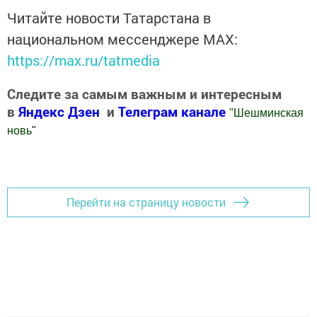
Читайте новости Татарстана в
национальном мессенджере MАХ:
https://max.ru/tatmedia
Следите за самым важным и интересным
в
Яндекс Дзен
и
Телеграм канале
"
Шешминская
новь
"
Добавить Шешминскую новь в Яндекс.Новости
Перейти на страницу новости