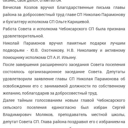
бизнес, свое дело», отметил он.
Вячеслав Козлов вручил Благодарственные письма главы
района за добросовестный труд главе СП Николаю Парамонову
и бухгалтеру исполкома СП Ольге Каришевой.
Работа Совета и исполкома Чебоксарского СП была признана
удовлетворительной.
Николай Парамонов вручил памятные подарки лучшим
подворьям - Ю.В. Охотникову, Н.В. Николаеву и активному
помощнику исполкома СП А.И. Ильину.
После завершения расширенного заседания Совета поселения
состоялось организационное заседание Совета. Депутаты
удовлетворили заявление главы СП Николая Парамонова об
освобождении его с занимаемой должности по собственному
желанию, поблагодарив за добросовестный труд.
Далее тайным голосованием новым главой Чебоксарского
сельского поселения единогласно был избран Сергей
Владимирович Моляков, преподаватель местной школы,
депутат Совета СП. Глава района поздравил его с избранием на