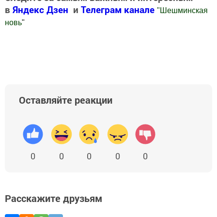
в
Яндекс Дзен
и
Телеграм канале
"
Шешминская
новь
"
Добавить Шешминскую новь в Яндекс.Новости
Оставляйте реакции
0
0
0
0
0
Расскажите друзьям