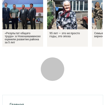
«Результат общего
95 лет — это не просто
Семья Г
труда»: в Новошешминске
годы, это эпоха
верност
оценили развитие района
за 5 лет
Главная