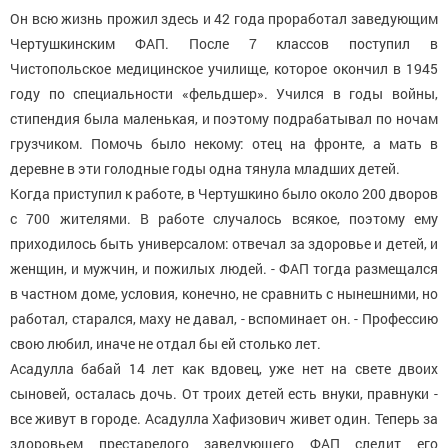
Он всю жизнь прожил здесь и 42 года проработал заведующим
Чертушкинским ФАП. После 7 классов поступил в
Чистопольское медицинское училище, которое окончил в 1945
году по специальности «фельдшер». Учился в годы войны,
стипендия была маленькая, и поэтому подрабатывал по ночам
грузчиком. Помочь было некому: отец на фронте, а мать в
деревне в эти голодные годы одна тянула младших детей.
Когда приступил к работе, в Чертушкино было около 200 дворов
с 700 жителями. В работе случалось всякое, поэтому ему
приходилось быть универсалом: отвечал за здоровье и детей, и
женщин, и мужчин, и пожилых людей. - ФАП тогда размещался
в частном доме, условия, конечно, не сравнить с нынешними, но
работал, старался, маху не давал, - вспоминает он. - Профессию
свою любил, иначе не отдал бы ей столько лет.
Асадулла бабай 14 лет как вдовец, уже нет на свете двоих
сыновей, осталась дочь. От троих детей есть внуки, правнуки -
все живут в городе. Асадулла Хафизович живет один. Теперь за
здоровьем престарелого заведующего ФАП следит его