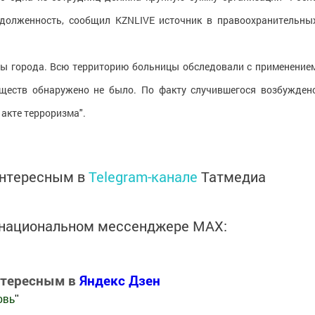
адолженность, сообщил KZNLIVE источник в правоохранительны
бы города. Всю территорию больницы обследовали с применение
еществ обнаружено не было. По факту случившегося возбужден
 акте терроризма".
интересным в
Telegram-канале
Татмедиа
в национальном мессенджере MАХ:
нтересным в
Яндекс Дзен
овь
"