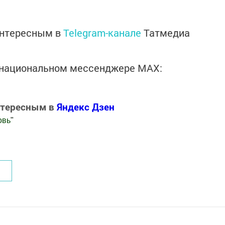
интересным в
Telegram-канале
Татмедиа
в национальном мессенджере MАХ:
нтересным в
Яндекс Дзен
овь
"
.Новости