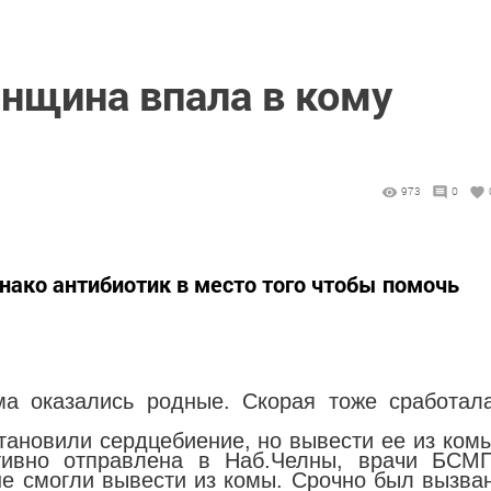
енщина впала в кому
973
0
нако антибиотик в место того чтобы помочь
ма оказались родные. Скорая тоже сработал
ановили сердцебиение, но вывести ее из ком
тивно отправлена в Наб.Челны, врачи БСМ
не смогли вывести из комы. Срочно был вызва