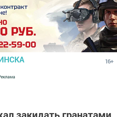
ИНСКА
16+
Реклама
жал закидать гранатами