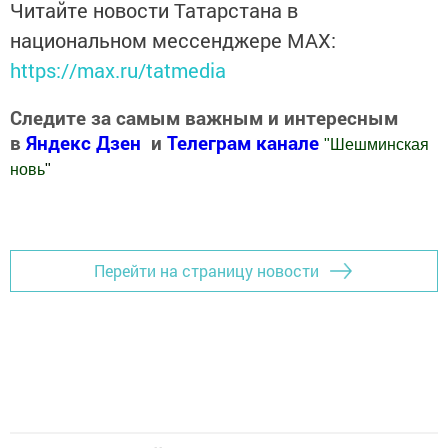
Читайте новости Татарстана в
национальном мессенджере MАХ:
https://max.ru/tatmedia
Следите за самым важным и интересным
в
Яндекс Дзен
и
Телеграм канале
"
Шешминская
новь
"
Добавить Шешминскую новь в Яндекс.Новости
Перейти на страницу новости