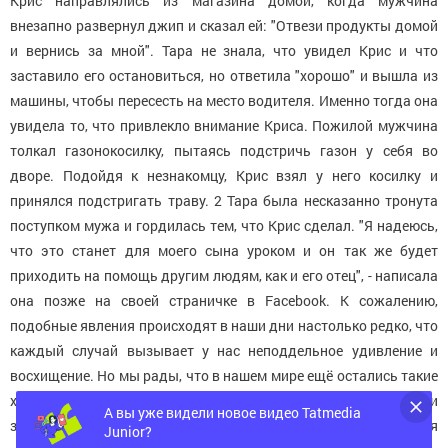
Крис направлялись из магазина домой, когда мужчина
внезапно развернул джип и сказал ей: "Отвези продукты домой
и вернись за мной". Тара не знала, что увидел Крис и что
заставило его остановиться, но ответила "хорошо" и вышла из
машины, чтобы пересесть на место водителя. Именно тогда она
увидела то, что привлекло внимание Криса. Пожилой мужчина
толкал газонокосилку, пытаясь подстричь газон у себя во
дворе. Подойдя к незнакомцу, Крис взял у него косилку и
принялся подстригать траву. 2 Тара была несказанно тронута
поступком мужа и гордилась тем, что Крис сделал. "Я надеюсь,
что это станет для моего сына уроком и он так же будет
приходить на помощь другим людям, как и его отец", - написала
она позже на своей страничке в Facebook. К сожалению,
подобные явления происходят в наши дни настолько редко, что
каждый случай вызывает у нас неподдельное удивление и
восхищение. Но мы рады, что в нашем мире ещё остались такие
хорошие люди, как Крис, который был правильно воспитан и
А вы уже видели новое видео Tatmedia
знал, что нужно относиться к другим с добротой. Нам остаётся
Junior?