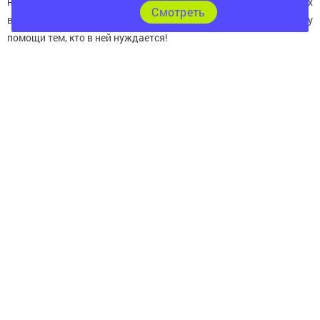
надеяться, что не только сына пары, но и многих других
Cмотреть
вдохновит поступок Криса и побудит их протягивать руку
помощи тем, кто в ней нуждается!
По материалам: marketium.ru
Следите за самым важным и интересным в
Telegram-канале
Татмедиа
Читайте новости Татарстана в
национальном мессенджере MАХ:
https://max.ru/tatmedia
Следите за самым важным и интересным
в
Яндекс Дзен
и
Телеграм канале
"
Шешминская
новь
"