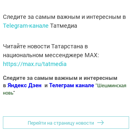
Следите за самым важным и интересным в
Telegram-канале
Татмедиа
Читайте новости Татарстана в
национальном мессенджере MАХ:
https://max.ru/tatmedia
Следите за самым важным и интересным
в
Яндекс Дзен
и
Телеграм канале
"
Шешминская
новь
"
Добавить Шешминскую новь в Яндекс.Новости
Перейти на страницу новости