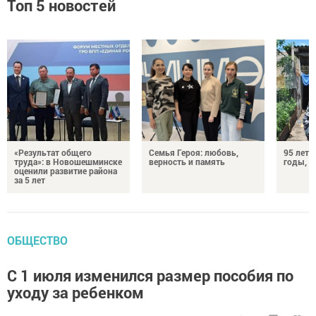
Топ 5 новостей
«Результат общего
Семья Героя: любовь,
95 лет 
труда»: в Новошешминске
верность и память
годы, э
оценили развитие района
за 5 лет
ОБЩЕСТВО
С 1 июля изменился размер пособия по
уходу за ребенком