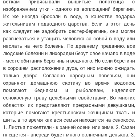
веткам привязывали вышитые полотенца с
изображением утки - одного из воплощений берегини.
Их же иногда бросали в воду, в качестве подарка
жительницам подводного царства. Если в этот день
как следует не задобрить сестер-берегинь, они могли
разгневаться и утащить человека за собой в воду или
наслать на него болезнь. По древнему преданию, все
людские болезни и лихорадки берут свое начало в воде
- месте обитания берегинь и водяного. Но если берегини
в хорошем расположении духа, от них можно ожидать
только добра. Согласно народным поверьям, они
охраняют домашнюю скотину во время водопоя,
помогают беднякам и рыболовам, наделяют
сенокосную траву целебными свойствами. Во многих
областях их представляют прекрасными девушками,
которые помогают крестьянским женщинам ткать и
шить, в то время как вся семья находится на сенокосе.
1. Листья пожелтели - к ранней осени или зиме. 2. Сазан
плещется - впереди будет много солнечных деньков. 3.