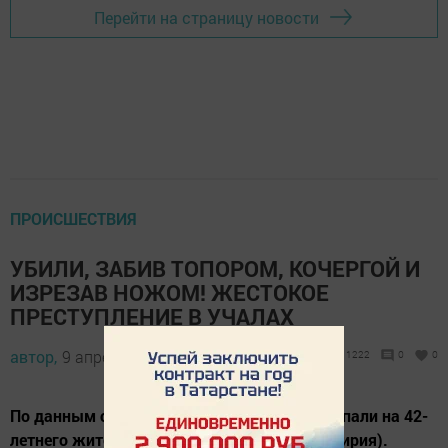
Перейти на страницу новости
ПРОИСШЕСТВИЯ
УБИЛИ, ЗАБИВ ТОПОРОМ, КОЧЕРГОЙ И
ИЗРЕЗАВ НОЖОМ! ЖЕСТОКОЕ
ПРЕСТУПЛЕНИЕ В УЧАЛАХ
автор,
9 апреля 2017 - 06:11
1222
0
0
По данным сыщиков, как минимум трое напали на 42-
летнего жителя г. Учалы (республика Башкирия).