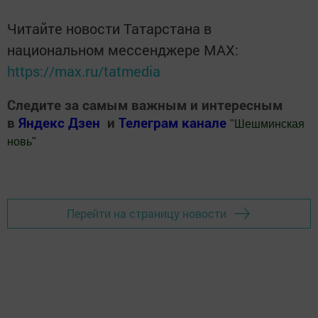
Читайте новости Татарстана в
национальном мессенджере MАХ:
https://max.ru/tatmedia
Следите за самым важным и интересным
в
Яндекс Дзен
и
Телеграм канале
"
Шешминская
новь
"
Добавить Шешминскую новь в Яндекс.Новости
Перейти на страницу новости