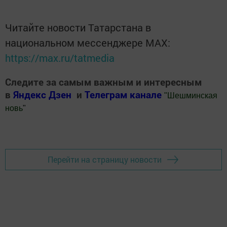
Читайте новости Татарстана в
национальном мессенджере MАХ:
https://max.ru/tatmedia
Следите за самым важным и интересным
в
Яндекс Дзен
и
Телеграм канале
"
Шешминская
новь
"
Добавить Шешминскую новь в Яндекс.Новости
Перейти на страницу новости