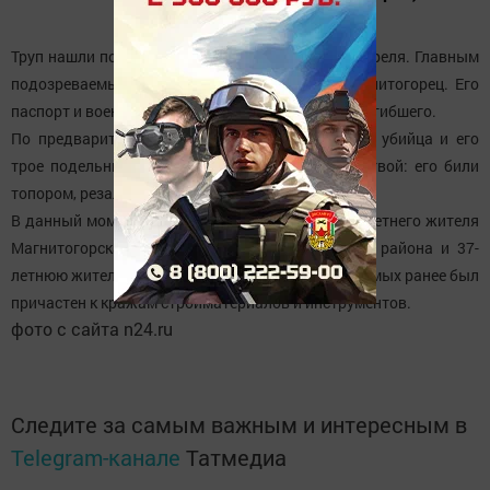
Труп нашли по месту проживания погибшего 2 апреля. Главным
подозреваемым в расправе стал 22-летний магнитогорец. Его
паспорт и военный билет нашли рядом с телом погибшего.
По предварительным данным, предполагаемый убийца и его
трое подельников жестоко расправились с жертвой: его били
топором, резали ножом и лупили кочергой.
В данный момент полицейские разыскивают 22-летнего жителя
Магнитогорска, 32-летнего жителя Учалинского района и 37-
летнюю жительницу Учалов. Один из подозреваемых ранее был
причастен к кражам стройматериалов и инструментов.
фото с сайта n24.ru
Следите за самым важным и интересным в
Telegram-канале
Татмедиа