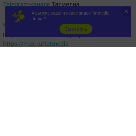
Telegram-канале
Татмедиа
А вы уже видели новое видео Tatmedia
Junior?
Читайте новости Татарстана в
Cмотреть
национальном мессенджере MАХ:
https://max.ru/tatmedia
Следите за самым важным и интересным
в
Яндекс Дзен
и
Телеграм канале
"
Шешминская
новь
"
Добавить Шешминскую новь в Яндекс.Новости
Перейти на страницу новости