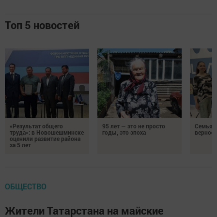
Топ 5 новостей
«Результат общего
95 лет — это не просто
Семья Г
труда»: в Новошешминске
годы, это эпоха
верност
оценили развитие района
за 5 лет
ОБЩЕСТВО
Жители Татарстана на майские