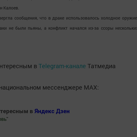
н Калоев.
ергла сообщения, что в драке использовалось холодное оружие
аки не были пьяны, а конфликт начался из-за ссоры нескольки
интересным в
Telegram-канале
Татмедиа
в национальном мессенджере MАХ:
нтересным в
Яндекс Дзен
овь
"
.Новости