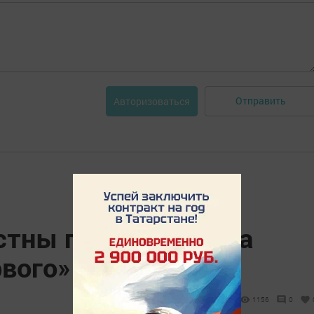
Отправить
Авторизоваться
стны причины ухода
рвого»
1156
0