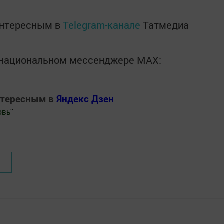
интересным в
Telegram-канале
Татмедиа
в национальном мессенджере MАХ:
нтересным в
Яндекс Дзен
овь
"
.Новости