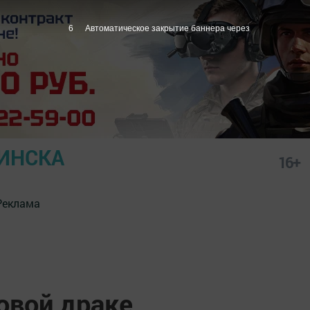
5
Автоматическое закрытие баннера через
ИНСКА
16+
Реклама
овой драке