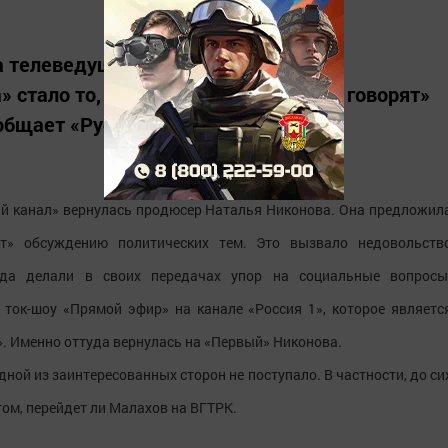
а телеведущего Андрея Малахова с
 стало то, что в его ток-шоу «Пусть говорят»
общает «Русская служба ВВС».
ый канал» вернулась продюсер Наталья Никонова. Она предложил
т» обсуждению политических тем. Это вызвало недовольств
да делали в своих передачах упор на социальные вопросы
ток-шоу «Прямой эфир» на канале «Россия 1», которое являетс
». Именно оттуда вернулась на «Первый» Никонова.
дной из заинтересованных сторон не поступало. В частности, до си
ом, перейдет ли Малахов на ВГТРК.