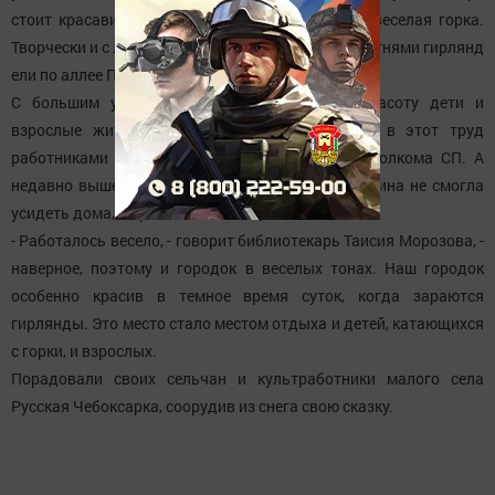
стоит красавица елка, а для детей сооружена веселая горка.
Творчески и с любовью также украшены яркими огнями гирлянд
ели по аллее Победы.
С большим удовольствием создавали эту красоту дети и
взрослые жители села. Много души вложено в этот труд
работниками СДК, школы, детского сада и исполкома СП. А
недавно вышедшая на пенсию доярка Соня Ильина не смогла
усидеть дома, и пришла на помощь.
- Работалось весело, - говорит библиотекарь Таисия Морозова, -
наверное, поэтому и городок в веселых тонах. Наш городок
особенно красив в темное время суток, когда зараются
гирлянды. Это место стало местом отдыха и детей, катающихся
с горки, и взрослых.
Порадовали своих сельчан и культработники малого села
Русская Чебоксарка, соорудив из снега свою сказку.