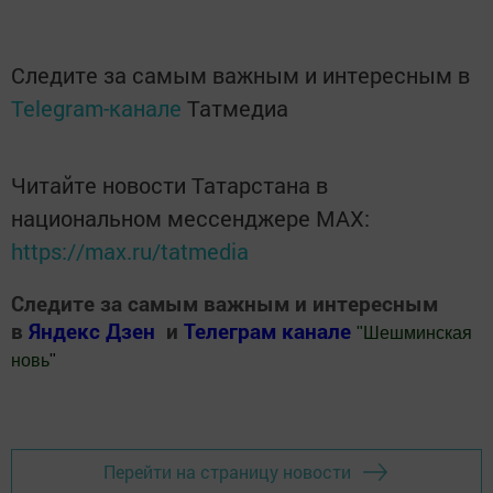
Следите за самым важным и интересным в
Telegram-канале
Татмедиа
Читайте новости Татарстана в
национальном мессенджере MАХ:
https://max.ru/tatmedia
Следите за самым важным и интересным
в
Яндекс Дзен
и
Телеграм канале
"
Шешминская
новь
"
Добавить Шешминскую новь в Яндекс.Новости
Перейти на страницу новости