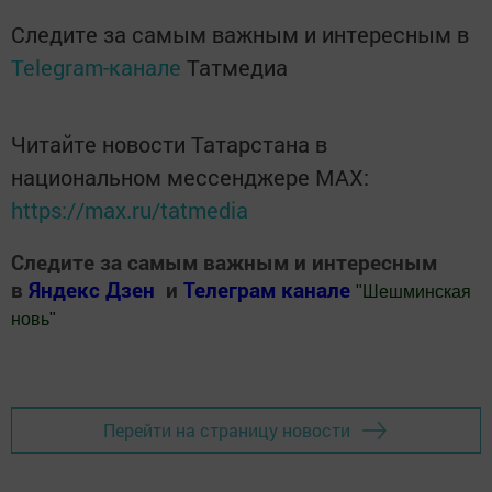
Следите за самым важным и интересным в
Telegram-канале
Татмедиа
Читайте новости Татарстана в
национальном мессенджере MАХ:
https://max.ru/tatmedia
Следите за самым важным и интересным
в
Яндекс Дзен
и
Телеграм канале
"
Шешминская
новь
"
Добавить Шешминскую новь в Яндекс.Новости
Перейти на страницу новости