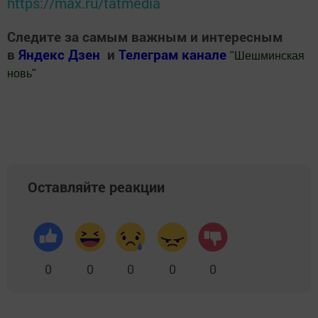
https://max.ru/tatmedia
Следите за самым важным и интересным
в
Яндекс Дзен
и
Телеграм канале
"
Шешминская
новь
"
Добавить Шешминскую новь в Яндекс.Новости
Оставляйте реакции
0
0
0
0
0