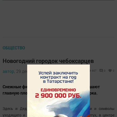
ОБЩЕСТВО
Новогодний городок чебоксарцев
автор,
29 декабря 2016 - 05:22
907
0
0
Снежные фигуры огромных размеров украшают
главную площадь села Чувашская Чебоксарка.
Здесь и Дед Мороз со Снегурочкой, Снеговики и символы
уходящего и приходящего года - Обезьяна и Петух, в центре