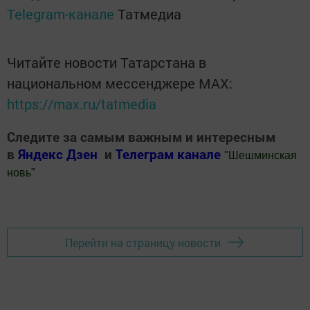
Telegram-канале
Татмедиа
Читайте новости Татарстана в
национальном мессенджере MАХ:
https://max.ru/tatmedia
Следите за самым важным и интересным
в
Яндекс Дзен
и
Телеграм канале
"
Шешминская
новь
"
Добавить Шешминскую новь в Яндекс.Новости
Перейти на страницу новости