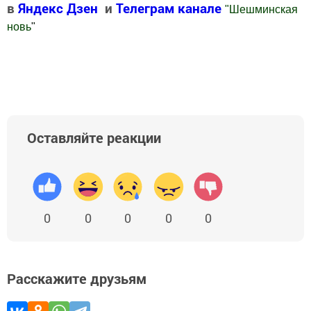
в
Яндекс Дзен
и
Телеграм канале
"
Шешминская
новь
"
Добавить Шешминскую новь в Яндекс.Новости
Оставляйте реакции
0
0
0
0
0
Расскажите друзьям