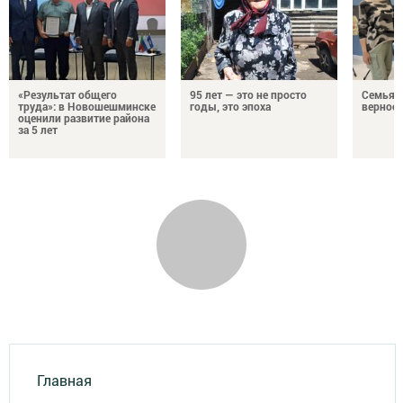
«Результат общего
95 лет — это не просто
Семья Г
труда»: в Новошешминске
годы, это эпоха
верност
оценили развитие района
за 5 лет
Главная