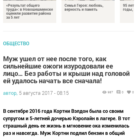
«Результат общего
Семья Героя: любовь,
95 лет 
труда»: в Новошешминске
верность и память
годы, э
оценили развитие района
за 5 лет
ОБЩЕСТВО
Муж ушел от нее после того, как
сильнейшие ожоги изуродовали ее
лицо… Без работы и крыши над головой
ей удалось начать все сначала!
автор,
5 августа 2017 - 08:15
987
0
0
В сентябре 2016 года Кортни Вэлдон была со своим
супругом и 5-летней дочерью Кэролайн в лагере. В тот
страшный день ее жизнь в мгновение ока изменилась
раз и навсегда. Муж Кортни подлил бензин в общий