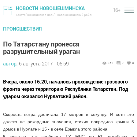
НОВОСТИ НОВОШЕШМИНСКА
16+
Газета "Шешминская новь" - Новошешминский район
ПРОИСШЕСТВИЯ
По Татарстану пронесся
разрушительный ураган
автор,
6 августа 2017 - 05:59
851
0
0
Вчера, около 16.20, началось прохождение грозового
фронта через территорию Республики Татарстан. Под
ударом оказался Нурлатский район.
Скорость ветра достигала 17 метров в секунду. И хотя это
далеко не рекордные значения, стихия повредила крыши 5
домов в Нурлате и 15 - в селе Ерыкла этого района.
К счастью, как сообщает ГУ МЧС по РТ, погибших и