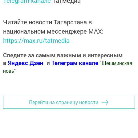
Telegram-канале
Татмедиа
Читайте новости Татарстана в
национальном мессенджере MАХ:
https://max.ru/tatmedia
Следите за самым важным и интересным
в
Яндекс Дзен
и
Телеграм канале
"
Шешминская
новь
"
Добавить Шешминскую новь в Яндекс.Новости
Перейти на страницу новости