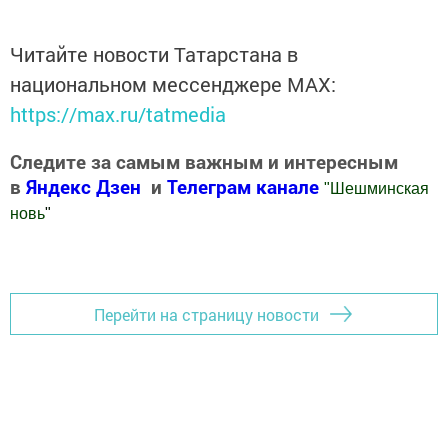
Читайте новости Татарстана в
национальном мессенджере MАХ:
https://max.ru/tatmedia
Следите за самым важным и интересным
в
Яндекс Дзен
и
Телеграм канале
"
Шешминская
новь
"
Добавить Шешминскую новь в Яндекс.Новости
Перейти на страницу новости