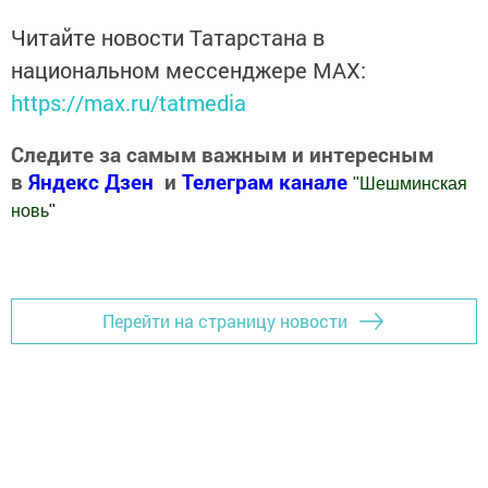
Читайте новости Татарстана в
национальном мессенджере MАХ:
https://max.ru/tatmedia
Следите за самым важным и интересным
в
Яндекс Дзен
и
Телеграм канале
"
Шешминская
новь
"
Добавить Шешминскую новь в Яндекс.Новости
Перейти на страницу новости