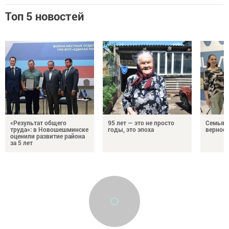
Топ 5 новостей
«Результат общего
95 лет — это не просто
Семья Г
труда»: в Новошешминске
годы, это эпоха
верност
оценили развитие района
за 5 лет