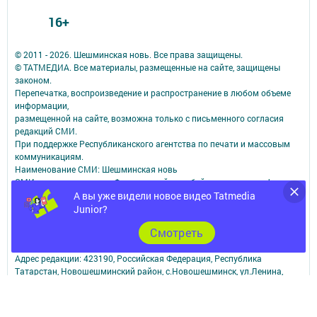
16+
© 2011 - 2026. Шешминская новь. Все права защищены.
© ТАТМЕДИА. Все материалы, размещенные на сайте, защищены
законом.
Перепечатка, воспроизведение и распространение в любом объеме
информации,
размещенной на сайте, возможна только с письменного согласия
редакций СМИ.
При поддержке Республиканского агентства по печати и массовым
коммуникациям.
Наименование СМИ: Шешминская новь
СМИ зарегистрировано Федеральной службой по надзору в сфере
связи,
А вы уже видели новое видео Tatmedia
информационных технологий и массовых коммуникаций
Junior?
запись о регистрации СМИ ЭЛ № ФС 77 - 90148 от 07.10.2025
Cмотреть
ФИО главного редактора: Мусин Азат Вализанович Email:
sheshminskaja-nov.dir@tatmedia.com
Адрес редакции: 423190, Российская Федерация, Республика
Татарстан, Новошешминский район, с.Новошешминск, ул.Ленина,
д.102.
Телефон редакции: 8(84348)2-21-46 - Руководитель филиала.
8(84348)2-23-46 - Бухгалтерия и отдел рекламы. 8(84348)2-24-32 -