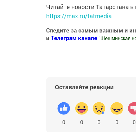
Читайте новости Татарстана 
https://max.ru/tatmedia
Следите за самым важным и и
и
Телеграм канале
"
Шешминская н
Добавить Шешминскую новь в Яндекс
Оставляйте реакции
0
0
0
0
0