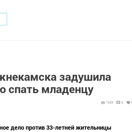
.Новости
жнекамска задушила
о спать младенцу
1345
0
ное дело против 33-летней жительницы