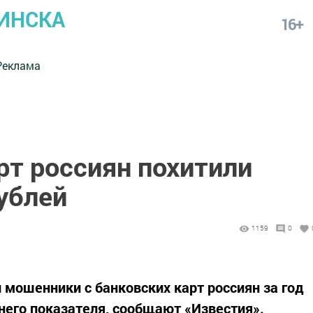
ИНСКА
16+
Реклама
рт россиян похитили
ублей
1159
0
 мошенники с банковских карт россиян за год
его показателя, сообщают «Известия».