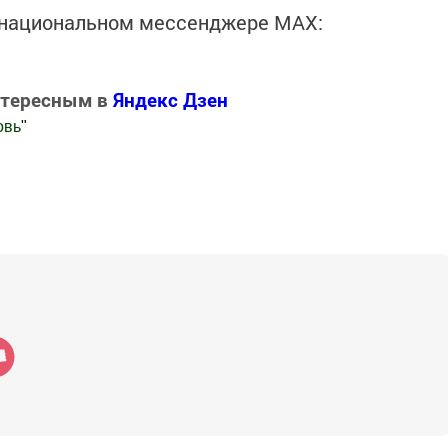
в национальном мессенджере MАХ:
нтересным в
Яндекс Дзен
овь
"
.Новости