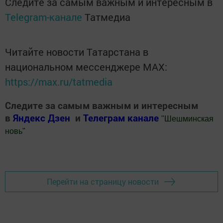
Следите за самым важным и интересным в
Telegram-канале
Татмедиа
Читайте новости Татарстана в
национальном мессенджере MАХ:
https://max.ru/tatmedia
Следите за самым важным и интересным
в
Яндекс Дзен
и
Телеграм канале
"
Шешминская
новь
"
Добавить Шешминскую новь в Яндекс.Новости
Перейти на страницу новости