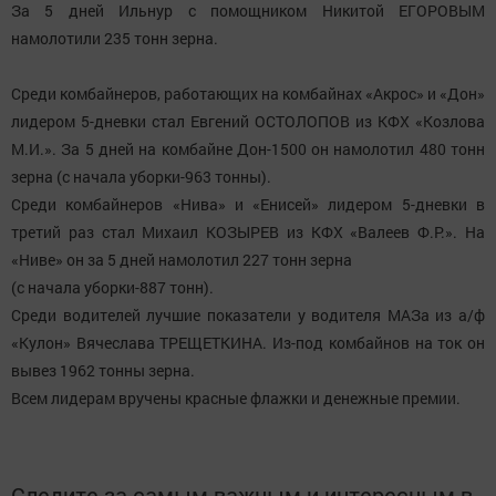
За 5 дней Ильнур с помощником Никитой ЕГОРОВЫМ
намолотили 235 тонн зерна.
Среди комбайнеров, работающих на комбайнах «Акрос» и «Дон»
лидером 5-дневки стал Евгений ОСТОЛОПОВ из КФХ «Козлова
М.И.». За 5 дней на комбайне Дон-1500 он намолотил 480 тонн
зерна (с начала уборки-963 тонны).
Среди комбайнеров «Нива» и «Енисей» лидером 5-дневки в
третий раз стал Михаил КОЗЫРЕВ из КФХ «Валеев Ф.Р.». На
«Ниве» он за 5 дней намолотил 227 тонн зерна
(с начала уборки-887 тонн).
Среди водителей лучшие показатели у водителя МАЗа из а/ф
«Кулон» Вячеслава ТРЕЩЕТКИНА. Из-под комбайнов на ток он
вывез 1962 тонны зерна.
Всем лидерам вручены красные флажки и денежные премии.
Следите за самым важным и интересным в