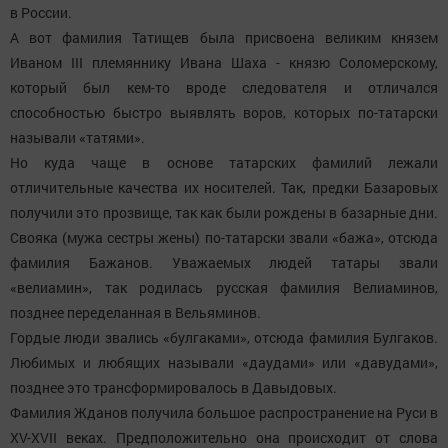
в России.
А вот фамилия Татищев была присвоена великим князем
Иваном III племяннику Ивана Шаха - князю Соломерскому,
который был кем-то вроде следователя и отличался
способностью быстро выявлять воров, которых по-татарски
называли «татями».
Но куда чаще в основе татарских фамилий лежали
отличительные качества их носителей. Так, предки Базаровых
получили это прозвище, так как были рождены в базарные дни.
Свояка (мужа сестры жены) по-татарски звали «бажа», отсюда
фамилия Бажанов. Уважаемых людей татары звали
«велиамин», так родилась русская фамилия Велиаминов,
позднее переделанная в Вельяминов.
Гордые люди звались «булгаками», отсюда фамилия Булгаков.
Любимых и любящих называли «даудами» или «давудами»,
позднее это трансформировалось в Давыдовых.
Фамилия Жданов получила большое распространение на Руси в
XV-XVII веках. Предположительно она происходит от слова