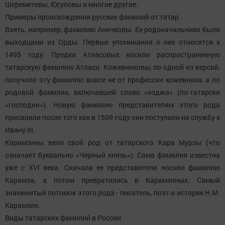
Шереметевы, Юсуповы и многие другие.
Примеры происхождения русских фамилий от татар
Взять, например, фамилию Аничковы. Ее родоначальники были
выходцами из Орды. Первые упоминания о них относятся к
1495 году. Предки Атласовых носили распространенную
татарскую фамилию Атласи. Кожевниковы, по одной из версий,
получили эту фамилию вовсе не от профессии кожевника, а по
родовой фамилии, включавшей слово «ходжа» (по-татарски
«господин»). Новую фамилию представителям этого рода
присвоили после того как в 1509 году они поступили на службу к
Ивану III.
Карамзины вели свой род от татарского Кара Мурзы (что
означает буквально «Черный князь»). Сама фамилия известна
уже с XVI века. Сначала ее представители носили фамилию
Карамза, а потом превратились в Карамзиных. Самый
знаменитый потомок этого рода - писатель, поэт и историк Н.М.
Карамзин.
Виды татарских фамилий в России