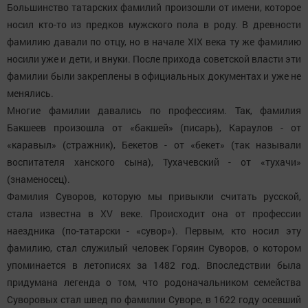
Большинство татарских фамилий произошли от имени, которое
носил кто-то из предков мужского пола в роду. В древности
фамилию давали по отцу, но в начале XIX века ту же фамилию
носили уже и дети, и внуки. После прихода советской власти эти
фамилии были закреплены в официальных документах и уже не
менялись.
Многие фамилии давались по профессиям. Так, фамилия
Бакшеев произошла от «бакшей» (писарь), Караулов - от
«каравыл» (стражник), Бекетов - от «бекет» (так называли
воспитателя ханского сына), Тухачевский - от «тухачи»
(знаменосец).
Фамилия Суворов, которую мы привыкли считать русской,
стала известна в XV веке. Происходит она от профессии
наездника (по-татарски - «сувор»). Первым, кто носил эту
фамилию, стал служилый человек Горяин Суворов, о котором
упоминается в летописях за 1482 год. Впоследствии была
придумана легенда о том, что родоначальником семейства
Суворовых стал швед по фамилии Суворе, в 1622 году осевший