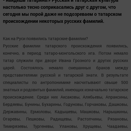
настолько тесно соприкасались друг с другом, что
сегодня мы порой даже не подозреваем о татарском
происхождении некоторых русских фамилий.
Как на Руси появились татарские фамилии?
Русские фамилии татарского происхождения появились,
конечно, в период татаро-монгольского ига. Потом немало
татар служили при дворе Ивана Грозного и других русских
царей. Состоялось немало смешанных браков между
представителями русской и татарской знати. В результате
специалисты по антропонимике насчитывают свыше 500
знатных и родовитых фамилий, имеющих изначально татарское
происхождение. Среди них Аксаковы, Алябьевы, Апраксины,
Бердяевы, Бунины, Бухарины, Годуновы, Горчаковы, Дашковы,
Державины, Ермоловы, Кадышевы, Машковы, Нарышкины,
Огаревы, Пешковы, Радищевы, Растопчины, Рязановы,
Тимирязевы, Тургеневы, Улановы, Хрущевы, Чаадаевы,