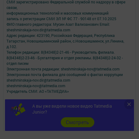
СМИ зарегистрировано Федеральной службой по надзору в сфере
связи,
информационных технологий и массовых коммуникаций
запись о регистрации СМИ ЭЛ № ФС 77 - 90148 от 07.10.2025
ФИО главного редактора: Мусин Азат Вализанович Email:
sheshminskaja-nov.dir@tatmedia.com
Адрес редакции: 423190, Российская Федерация, Республика
Татарстан, Новошешминский район, с.Новошешминск, ул.Ленина,
д.102.
Телефон редакции: 8(84348)2-21-46 - Руководитель филиала.
8(84348)2-23-46 - Бухгалтерия и отдел рекламы. 8(84348)2-24-32 -
отдел писем
Электронная почта редакции: sheshminskaja-nov@tatmedia.com
Электронная почта филиала для сообщений о фактах коррупции
sheshminskaja-nov.dir@tatmedia.com
sheshminskaja-nov@tatmedia.com
Учредитель СМИ: АО «ТАТМЕДИА»
Антикоррупционная политика
А вы уже видели новое видео Tatmedia
АО «ТАТМЕДИА» использует «cookie»
для персонализации сервисов и
Junior?
удобства пользователей сайтом.
Использование «cookie» можно отменить в настройках браузера.
Cмотреть
Политика конфиденциальности