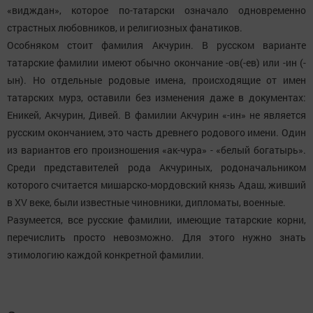
«видждан», которое по-татарски означало одновременно
страстных любовников, и религиозных фанатиков.
Особняком стоит фамилия Акчурин. В русском варианте
татарские фамилии имеют обычно окончание -ов(-ев) или -ин (-
ын). Но отдельные родовые имена, происходящие от имен
татарских мурз, оставили без изменения даже в документах:
Еникей, Акчурин, Дивей. В фамилии Акчурин «-ин» не является
русским окончанием, это часть древнего родового имени. Один
из вариантов его произношения «ак-чура» - «белый богатырь».
Среди представителей рода Акчуриных, родоначальником
которого считается мишарско-мордовский князь Адаш, живший
в XV веке, были известные чиновники, дипломаты, военные.
Разумеется, все русские фамилии, имеющие татарские корни,
перечислить просто невозможно. Для этого нужно знать
этимологию каждой конкретной фамилии.