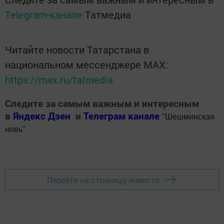
Telegram-канале
Татмедиа
Читайте новости Татарстана в
национальном мессенджере MАХ:
https://max.ru/tatmedia
Следите за самым важным и интересным
в
Яндекс Дзен
и
Телеграм канале
"
Шешминская
новь
"
Добавить Шешминскую новь в Яндекс.Новости
Перейти на страницу новости