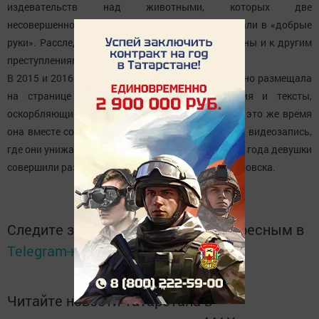
издевательств над животными, которых две
несовершеннолетние девушки из Хабаровска брали в «добрые
руки». Расследование показало, что они причастны и к другим
преступлениям.
В 2015 и 2016 годах одна из девушек неоднократно размещала
на странице в социальной сети изображения и тексты,
оскорбляющие чувства верующих. Кроме того, в это же время
она вместе со знакомым разместила в интернете видеозапись,
где они унижали бездомного. А 28 июля прошлого года девушки
совершили разбойное нападение на жителя Хабаровска.
Следите за самым важным и интересным в
Telegram-канале
Татмедиа
Читайте новости Татарстана в