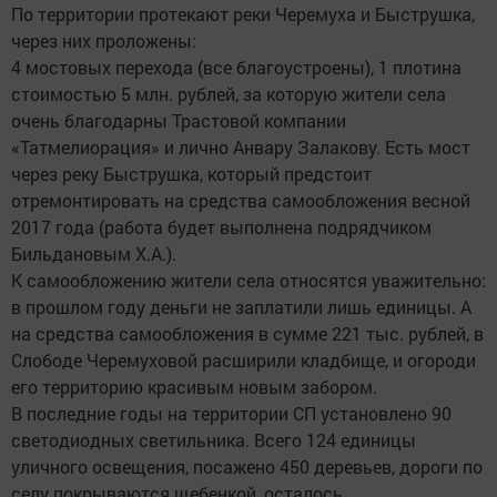
По территории протекают реки Черемуха и Быструшка,
через них проложены:
4 мостовых перехода (все благоустроены), 1 плотина
стоимостью 5 млн. рублей, за которую жители села
очень благодарны Трастовой компании
«Татмелиорация» и лично Анвару Залакову. Есть мост
через реку Быструшка, который предстоит
отремонтировать на средства самообложения весной
2017 года (работа будет выполнена подрядчиком
Бильдановым Х.А.).
К самообложению жители села относятся уважительно:
в прошлом году деньги не заплатили лишь единицы. А
на средства самообложения в сумме 221 тыс. рублей, в
Слободе Черемуховой расширили кладбище, и огороди
его территорию красивым новым забором.
В последние годы на территории СП установлено 90
светодиодных светильника. Всего 124 единицы
уличного освещения, посажено 450 деревьев, дороги по
селу покрываются щебенкой, осталось