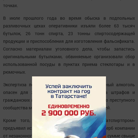
точках.
В июле прошлого года во время обыска в подпольных
разливочных цехах оперативники изъяли более 63 тысяч
бутылок, 26 тонн спирта, 23 тонны спиртосодержащей
продукции и приспособления для изготовления фальсификата.
Согласно материалам уголовного дела, чтобы запастись
оригинальными бутылками, обвиняемые организовали сбор
использованной посуды в пунктах приема стеклотары и в
рюмочных.
Экспертиза показала, что изъятый контрафактный алкоголь
опасен для жизни и здоровья. Общая сумма штрафов и
гражданских исков в отношении организованного преступного
сообщества может превысить 15 миллионов рублей.
Кроме того, в рамках уголовного дела «Татспиртпром»
предъявил иск за нанесенный экономический ущерб компании
от незаконного использования товарного знака в сумме свыше