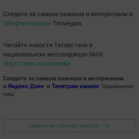
Следите за самым важным и интересным в
Telegram-канале
Татмедиа
Читайте новости Татарстана в
национальном мессенджере MАХ:
https://max.ru/tatmedia
Следите за самым важным и интересным
в
Яндекс Дзен
и
Телеграм канале
"
Шешминская
новь
"
Добавить Шешминскую новь в Яндекс.Новости
Перейти на страницу новости