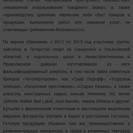
«незаконное использование товарного знака», а также
«производство, хранение, перевозка либо сбыт товаров и
продукции, выполнение работ или оказание услуг, не
отвечающих требованиям безопасности».
По версии обвинения, с 2012 по 2015 год участники группы
завозили в Татарстан спирт из Самарской и Ульяновской
областей, в подпольных цехах в Авиастроительном и
Приволжском районах изготавливали из него
фальсифицированный алкоголь, в том числе таких известных
брендов «Татспиртпрома», как «Граф Ледофф», «Усадская
хлебная», «Казанская престижная», «Старая Казань», а также
алкоголь иностранных марок: коньяк Hennessy XO, виски
Johnnie Walker Red Label, Jack Daniels, текила Olmeca и другие.
Бутылки с фирменными этикетками и настоящими акцизными
марками фигуранты скупали в барах и ресторанах гостиниц.
Готовую продукцию сбывали там же, преимущественно в
развлекательных заведениях, а также в розничных торговых