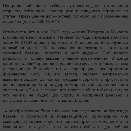
Пострадавший просит возбудить уголовное дело в отношении
старшего лейтенанта, прапорщика и младшего сержанта по
статье «Превышение должностных полномочий с применением
насилия» (ч. 3 ст. 286 УК РФ).
Отмечается, что в мае 2016 года жителя Татарстана Михаила
Егорова призвали в армию. Первые полгода службы в воинской
части № 31134 прошли нормально. В начале октября случился
первый инцидент. По словам военнослужащего, командир
соседней батареи запустил в него ведром. Оно попало
рядовому в голову, вызвав сильное кровотечение. В конце
октября старший прапорщик ударил его кулаком в бок на глазах
у сослуживца. В ноябре тот же прапорщик вновь применил
физическую силу. На его взгляд, рядовой неправильно
выполнял задачу. 13 ноября младший сержант в присутствии
военнослужащих батареи ударил Егорова в область солнечного
сплетения. «Он мне сказал, что может любого избить и ему за
это ничего не будет. Его угрозу я воспринял реально и
испугался за свою жизнь», - отметил Егоров.
14 ноября Михаил Егоров покинул воинскую часть, добрался до
Казани и обратился в правозащитную организацию «За
сыновей». Он подчеркнул, что пошел в армию с желанием и не
уклоняется от службы, а лишь хочет избежать дальнейших