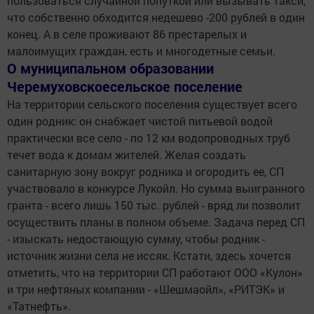
пользоваться случайной попуткой или вызывать такси,
что собственно обходится недешево -200 рублей в один
конец. А в селе проживают 86 престарелых и
малоимущих граждан, есть и многодетные семьи.
О муниципальном образовании
Черемуховскоесельское поселение
На территории сельского поселения существует всего
один родник: он снабжает чистой питьевой водой
практически все село - по 12 км водопроводных труб
течет вода к домам жителей. Желая создать
санитарную зону вокруг родника и огородить ее, СП
участвовало в конкурсе Лукойл. Но сумма выигранного
гранта - всего лишь 150 тыс. рублей - вряд ли позволит
осуществить планы в полном объеме. Задача перед СП
- изыскать недостающую сумму, чтобы родник -
источник жизни села не иссяк. Кстати, здесь хочется
отметить, что на территории СП работают ООО «Кулон»
и три нефтяных компании - «Шешмаойл», «РИТЭК» и
«Татнефть».