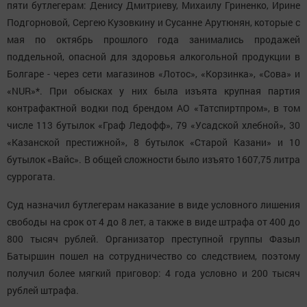
пяти бутлегерам: Денису Дмитриеву, Михаилу Гриненко, Ирине
Подгорновой, Сергею Кузовкину и Сусанне Арутюнян, которые с
мая по октябрь прошлого года занимались продажей
поддельной, опасной для здоровья алкогольной продукции в
Болгаре - через сети магазинов «Лотос», «Корзинка», «Сова» и
«
NUR
»*. При обысках у них была изъята крупная партия
контрафактной водки под брендом АО «Татспиртпром», в том
числе 113 бутылок «Граф Ледофф», 79 «Усадской хлебной», 30
«Казанской престижной», 8 бутылок «Старой Казани» и 10
бутылок «Вайс». В общей сложности было изъято 1607,75 литра
суррогата.
Суд назначил бутлегерам наказание в виде условного лишения
свободы на срок от 4 до 8 лет, а также в виде штрафа от 400 до
800 тысяч рублей. Организатор преступной группы Фазыл
Батыршин пошел на сотрудничество со следствием, поэтому
получил более мягкий приговор: 4 года условно и 200 тысяч
рублей штрафа.