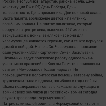
России, Республики Татарстан, района и села. День
конституции РФ и РТ, День Победы, День
толерантности, День призывника, Дни воинской славы,
Вахта памяти, возложение цветов к памятнику
погибшим воинам. На плитах памятника, который
сооружен в центре села, высечено 467 имен, не
вернувшихся с войны земляков - все они для
черемуховцев являются героями, как и те, кто вернулся
домой с победой. Ныне в Сл. Черемуховая проживает
один участник ВОВ - Карточкин Семен Васильевич.
Школьники ведут поисковую работу односельчан-
участников сражений по Книгам Памяти и поисковым
сайтам «Мемориал», «Подвиг народа». Не
прекращается и волонтерская помощь ветерану войны,
труженикам тыла и вдовам, погибших в годы войны.
Школа поддерживает связь с каждым из служащих в
армии своих земляков (в Российской армии сегодня
служат трое солдат-черемуховцев).
Патриотами малой родины в Черемуховой считают и