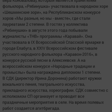
Вера Коновалова), который является хранителем
фольклора, «Рябинушка» участвовала в народном хоре
«Шешминские зори», на Республиканском конкурсе
хоров «Мы разные, но мы - вместе», где стали
лауреатами 2 степени. В гостях у коллектива
«Рябинушки» в августе этого года побывали
журналисты «ТНВ» программы «Каравай». Она
участвовала в IX Всероссийской Спасской ярмарке в
городе Елабуга, в XXIV Всероссийском фестивале
русского народного фольклора «Каравон-2016», в
конкурсе русской песни в Алексеевске. А на
всероссийском конкурсе «Народные традиции и
промыслы» была награждена дипломом 1 степени.
В СДК (директор Ирина Доронина) работают кружки
вокального пения, театрального искусства,
прикладного искусства, хореографии. СДК совместно с
исполкомом СП организует и проводит все
праздничные мероприятия в селе. На время полевых
работ создается агитбригада.