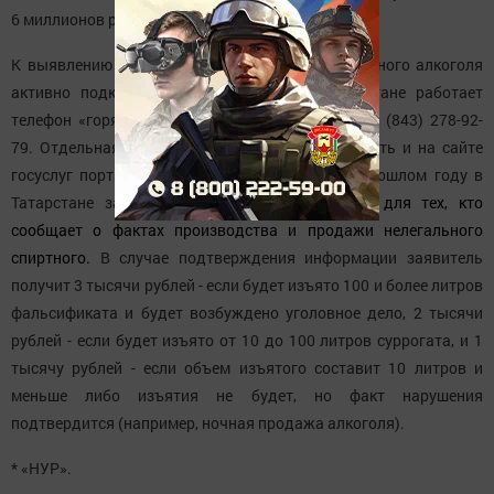
6 миллионов рублей.
К выявлению подпольных точек сбыта поддельного алкоголя
активно подключается и население. В Татарстане работает
телефон «горячей линии» Госалкогольинспекции: (843) 278-92-
79. Отдельная вкладка для таких сообщений есть и на сайте
госуслуг портала «Народный контроль». А в прошлом году в
Татарстане заработала и
система поощрения для тех, кто
сообщает о фактах производства и продажи нелегального
спиртного.
В случае подтверждения информации заявитель
получит 3 тысячи рублей - если будет изъято 100 и более литров
фальсификата и будет возбуждено уголовное дело, 2 тысячи
рублей - если будет изъято от 10 до 100 литров суррогата, и 1
тысячу рублей - если объем изъятого составит 10 литров и
меньше либо изъятия не будет, но факт нарушения
подтвердится (например, ночная продажа алкоголя).
* «НУР».