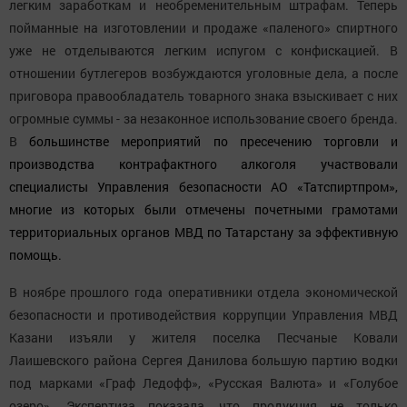
легким заработкам и необременительным штрафам. Теперь
пойманные на изготовлении и продаже «паленого» спиртного
уже не отделываются легким испугом с конфискацией. В
отношении бутлегеров возбуждаются уголовные дела, а после
приговора правообладатель товарного знака взыскивает с них
огромные суммы - за незаконное использование своего бренда.
В
большинстве мероприятий по пресечению торговли и
производства контрафактного алкоголя участвовали
специалисты Управления безопасности АО «Татспиртпром»,
многие из которых были отмечены почетными грамотами
территориальных органов МВД по Татарстану за эффективную
помощь.
В ноябре прошлого года оперативники отдела экономической
безопасности и противодействия коррупции Управления МВД
Казани изъяли у жителя поселка Песчаные Ковали
Лаишевского района Сергея Данилова большую партию водки
под марками «Граф Ледофф», «Русская Валюта» и «Голубое
озеро». Экспертиза показала, что продукция не только