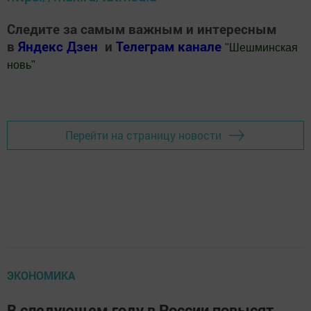
Следите за самым важным и интересным
в
Яндекс Дзен
и
Телеграм канале
"
Шешминская
новь
"
Добавить Шешминскую новь в Яндекс.Новости
Перейти на страницу новости
ЭКОНОМИКА
В следующем году в России повысят