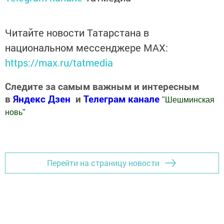
Читайте новости Татарстана в
национальном мессенджере MАХ:
https://max.ru/tatmedia
Следите за самым важным и интересным
в
Яндекс Дзен
и
Телеграм канале
"
Шешминская
новь
"
Добавить Шешминскую новь в Яндекс.Новости
Перейти на страницу новости