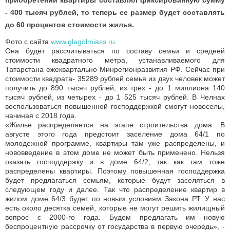
- 400 тысяч рублей, то теперь ее размер будет составлять
до 60 процентов стоимости жилья.
Фото с сайта
www.glagolmiass.ru.
Она будет рассчитываться по составу семьи и средней
стоимости квадратного метра, устанавливаемого для
Татарстана ежеквартально Минрегионразвития РФ. Сейчас при
стоимости квадрата- 35289 рублей семья из двух человек может
получить до 890 тысяч рублей, из трех - до 1 миллиона 140
тысяч рублей, из четырех - до 1 525 тысяч рублей. В Челнах
воспользоваться повышенной господдержкой смогут новоселы,
начиная с 2018 года.
«Жилье распределяется на этапе строительства дома. В
августе этого года предстоит заселение дома 64/1 по
молодежной программе, квартиры там уже распределены, и
нововведение в этом доме не может быть применено. Нельзя
оказать господдержку и в доме 64/2, так как там тоже
распределены квартиры. Поэтому повышенная господдержка
будет предлагаться семьям, которые будут заселяться в
следующем году и далее. Так что распределение квартир в
жилом доме 64/3 будет по новым условиям Закона РТ. У нас
есть около десятка семей, которые не могут решить жилищный
вопрос с 2000-го года. Будем предлагать им новую
беспроцентную рассрочку от государства в первую очередь», -