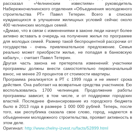
рассказал «Челнинским известиям» руководитель
Набережночелнинского отделения «Объединения молодежного
строительства РТ» Павел Тетерин. Всего в списках
нуждающихся в улучшении жилищных условий сейчас около
400 челнинских молодых семей.
«Думаю, что в связи с изменениями в законе люди начнут более
активно вставать в очередь на получение жилья по программе
для молодых семей. Размер такой беспроцентной рассрочки от
государства - очень привлекательное предложение. Семья
реально может приобрести жилье, не попадая в банковскую
кабалу», - считает Павел Тетерин.
Другая часть закона не претерпела изменений: участники
программы должны внести самостоятельно первоначальный
взнос, не менее 20 процентов от стоимости квартиры.
Программа реализуется в РТ с 1999 года и не имеет срока
действия. Она работает на возвратные средства участников. Ею
воспользовались 1700 челнинцев. Продолжение работы
программы зависит, в том числе, и от поддержки городских
властей. Последнее финансирование из городского бюджета
было в 2013 года в размере 1 000 000 рублей. Теперь, после
того, как республика сказала свое слово, город, надеются в
объединении молодежного строительства, проявит активность в
этом деле.
Оригинал:
http://www.chelny-izvest.ru/facts/52899.html