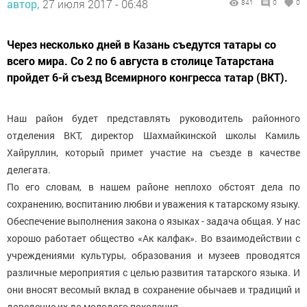
автор,
27 июля 2017 - 06:48
841
0
0
Через несколько дней в Казань съедутся татары со
всего мира. Со 2 по 6 августа в столице Татарстана
пройдет 6-й съезд Всемирного конгресса татар (ВКТ).
Наш район будет представлять руководитель районного
отделения ВКТ, директор Шахмайкинской школы Камиль
Хайруллин, который примет участие на съезде в качестве
делегата.
По его словам, в нашем районе неплохо обстоят дела по
сохранению, воспитанию любви и уважения к татарскому языку.
Обеспечение выполнения закона о языках - задача общая. У нас
хорошо работает общество «Ак калфак». Во взаимодействии с
учреждениями культуры, образования и музеев проводятся
различные мероприятия с целью развития татарского языка. И
они вносят весомый вклад в сохранение обычаев и традиций и
доведение их до молодого поколения.