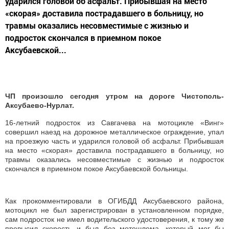
ударился головой об асфальт. Прибывшая на место
«скорая» доставила пострадавшего в больницу, но
травмы оказались несовместимые с жизнью и
подросток скончался в приемном покое
Аксубаевской...
ЧП произошло сегодня утром на дороге Чистополь-
Аксубаево-Нурлат.
16-летний подросток из Савгачева на мотоцикле «Винг»
совершил наезд на дорожное металлическое ограждение, упал
на проезжую часть и ударился головой об асфальт. Прибывшая
на место «скорая» доставила пострадавшего в больницу, но
травмы оказались несовместимые с жизнью и подросток
скончался в приемном покое Аксубаевской больницы.
Как прокомментировали в ОГИБДД Аксубаевского района,
мотоцикл не был зарегистрирован в установленном порядке,
сам подросток не имел водительского удостоверения, к тому же
превысил скорость и был без мотошлема, который мог бы