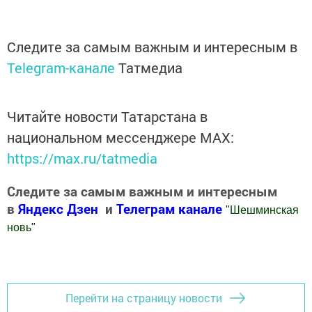
Следите за самым важным и интересным в
Telegram-канале
Татмедиа
Читайте новости Татарстана в
национальном мессенджере MАХ:
https://max.ru/tatmedia
Следите за самым важным и интересным
в
Яндекс Дзен
и
Телеграм канале
"
Шешминская
новь
"
Добавить Шешминскую новь в Яндекс.Новости
Перейти на страницу новости