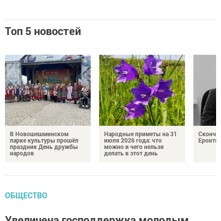
Топ 5 новостей
В Новошешминском
Народные приметы на 31
Сконча
парке культуры прошёл
июля 2026 года: что
Еронть
праздник День дружбы
можно и чего нельзя
народов
делать в этот день
ОБЩЕСТВО
Увеличена господдержка молодым