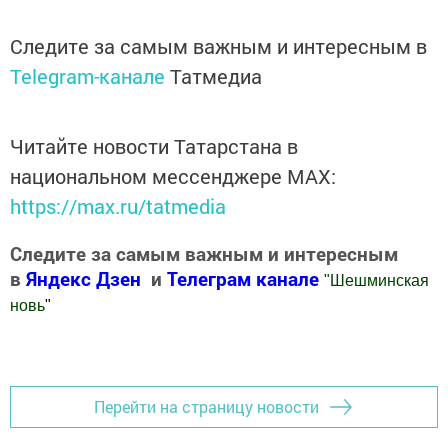
Следите за самым важным и интересным в
Telegram-канале
Татмедиа
Читайте новости Татарстана в
национальном мессенджере MАХ:
https://max.ru/tatmedia
Следите за самым важным и интересным
в
Яндекс Дзен
и
Телеграм канале
"
Шешминская
новь
"
Добавить Шешминскую новь в Яндекс.Новости
Перейти на страницу новости