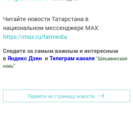
Читайте новости Татарстана в
национальном мессенджере MАХ:
https://max.ru/tatmedia
Следите за самым важным и интересным
в
Яндекс Дзен
и
Телеграм канале
"
Шешминская
новь
"
Добавить Шешминскую новь в Яндекс.Новости
Перейти на страницу новости