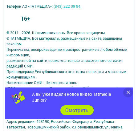
Телефон АО «ТАТМЕДИА»:
(843) 222 09 84
16+
© 2011 - 2026. Шешминская новь. Все права защищены.
© ТАТМЕДИА. Все материалы, размещенные на сайте, защищены
законом.
Перепечатка, воспроизведение и распространение в любом объеме
информации,
размещенной на сайте, возможна только с письменного согласия
редакций СМИ.
При поддержке Республиканского агентства по печати и массовым
коммуникациям.
Наименование СМИ: Шешминская новь
СМИ зарегистрировано Федеральной службой по надзору в сфере
связи,
А вы уже видели новое видео Tatmedia
информационных технологий и массовых коммуникаций
Junior?
запись о регистрации СМИ ЭЛ № ФС 77 - 90148 от 07.10.2025
Cмотреть
ФИО главного редактора: Мусин Азат Вализанович Email:
sheshminskaja-nov.dir@tatmedia.com
Адрес редакции: 423190, Российская Федерация, Республика
Татарстан, Новошешминский район, с.Новошешминск, ул.Ленина,
д.102.
Телефон редакции: 8(84348)2-21-46 - Руководитель филиала.