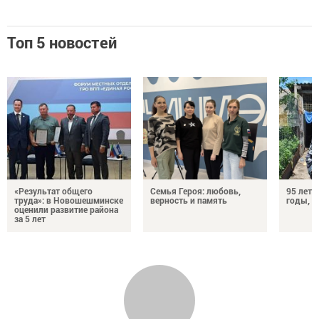
Топ 5 новостей
«Результат общего
Семья Героя: любовь,
95 лет 
труда»: в Новошешминске
верность и память
годы, э
оценили развитие района
за 5 лет