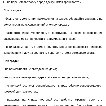
не перебегать трассу перед движущимся транспортом.
При осадках:
- будьте осторожны при нахождении на улице, обращайте внимание на
целостность воздушных линий электропередач;
- закрепите слабо укрепленные конструкции на своих подворьях, их
разрушение может привести к травмированию людей;
- владельцам частных домов принять меры по подготовке ливневой
канализации и других дренажных систем к отводу дождевого стока.
При граде:
- по возможности не выходите из дома;
- находясь в помещении, держитесь как можно дальше от окон;
- не пользуйтесь электроприборами, т.к. град обычно сопровождается
грозовой деятельностью;
- находясь на улице, постарайтесь выбрать укрытие, если это
невозможно, защитите голову от ударов градин (прикройте голову