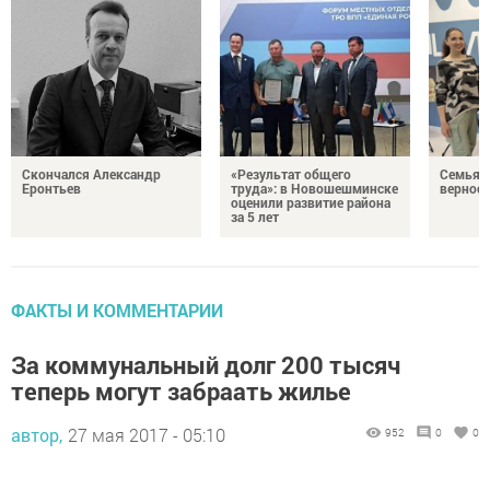
Скончался Александр
«Результат общего
Семья Г
Еронтьев
труда»: в Новошешминске
верност
оценили развитие района
за 5 лет
ФАКТЫ И КОММЕНТАРИИ
За коммунальный долг 200 тысяч
теперь могут забраать жилье
автор,
27 мая 2017 - 05:10
952
0
0