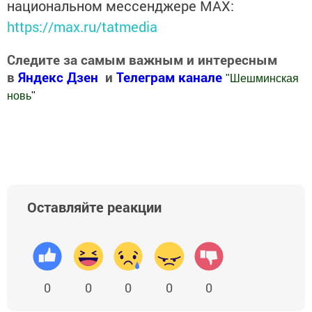
национальном мессенджере MАХ:
https://max.ru/tatmedia
Следите за самым важным и интересным
в
Яндекс Дзен
и
Телеграм канале
"
Шешминская
новь
"
Добавить Шешминскую новь в Яндекс.Новости
Оставляйте реакции
0
0
0
0
0