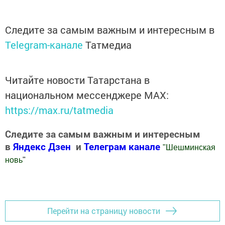
Следите за самым важным и интересным в
Telegram-канале
Татмедиа
Читайте новости Татарстана в
национальном мессенджере MАХ:
https://max.ru/tatmedia
Следите за самым важным и интересным
в
Яндекс Дзен
и
Телеграм канале
"
Шешминская
новь
"
Добавить Шешминскую новь в Яндекс.Новости
Перейти на страницу новости