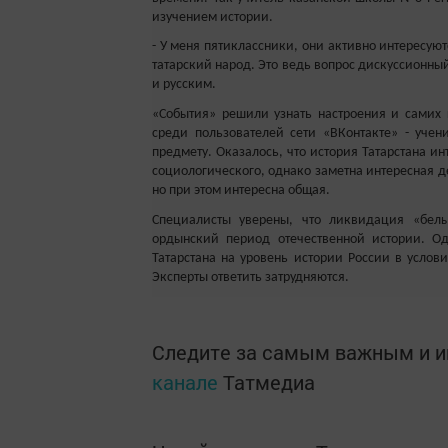
изучением истории.
- У меня пятиклассники, они активно интересую
татарский народ. Это ведь вопрос дискуссионный,
и русским.
«События» решили узнать настроения и самих 
среди пользователей сети «ВКонтакте» - учен
предмету. Оказалось, что история Татарстана и
социологического, однако заметна интересная де
но при этом интересна общая.
Специалисты уверены, что ликвидация «белы
ордынский период отечественной истории. Од
Татарстана на уровень истории России в услови
Эксперты ответить затрудняются.
Следите за самым важным и 
канале
Татмедиа