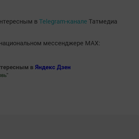
интересным в
Telegram-канале
Татмедиа
в национальном мессенджере MАХ:
нтересным в
Яндекс Дзен
овь
"
.Новости