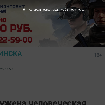
5
Автоматическое закрытие баннера через
ИНСКА
16+
Реклама
ружена человеческая