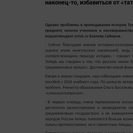
наконец-то, избавиться от «та
Однако проблемы в преподавании истории Тата
предмету многих учеников и несовершенство
корреспондент sntat.ru Бахтияр Сабиров.
- Сейчас благодаря новому историко-культур
оценки эпохи монгольских завоеваний, ведь
соответствующему периоду истории, - говорит
Теперь мы говорим о том, что русские земли 
Средневековья процесс. Достоинство новой форму
Говоря о новом стандарте, наш собеседник имее
пособий с 2016 учебного года. По замыслу авто
проблем. Министр образования Ольга Васильев
«сложным вопросам».
- В первую очередь смена терминологии коснул
достаточно разностороннее и непредвзятое 
средневековым государствам, а не варварски
народов России теперь появляется больше возмо
только противостояние, но и совместные походы,