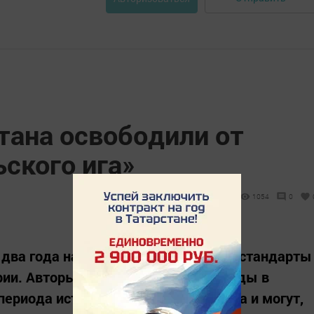
тана освободили от
ского ига»
1054
0
 два года назад разработало новые стандарты
рии. Авторы получили больше свободы в
ериода истории России и Татарстана и могут,