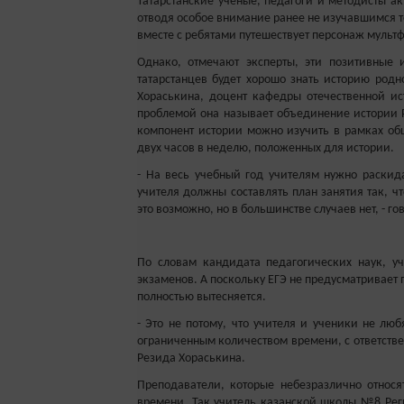
Татарстанские ученые, педагоги и методисты а
отводя особое внимание ранее не изучавшимся т
вместе с ребятами путешествует персонаж мульт
Однако, отмечают эксперты, эти позитивные 
татарстанцев будет хорошо знать историю род
Хораськина, доцент кафедры отечественной и
проблемой она называет объединение истории Р
компонент истории можно изучить в рамках общ
двух часов в неделю, положенных для истории.
- На весь учебный год учителям нужно раскида
учителя должны составлять план занятия так, ч
это возможно, но в большинстве случаев нет, - г
По словам кандидата педагогических наук, уч
экзаменов. А поскольку ЕГЭ не предусматривает
полностью вытесняется.
- Это не потому, что учителя и ученики не любя
ограниченным количеством времени, с ответстве
Резида Хораськина.
Преподаватели, которые небезразлично относя
времени. Так учитель казанской школы №8 Рег