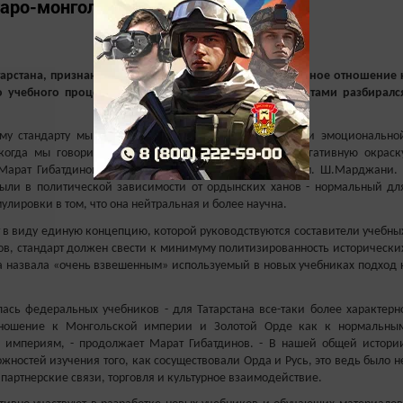
таро-монгольского ига».
рстана, признают педагоги, остаются: весьма прохладное отношение 
 учебного процесса. В сути вопроса вместе с экспертами разбиралс
ному стандарту мы отошли от заведомо тенденциозной и эмоционально
 когда мы говорим «иго», мы даем исключительно негативную окраск
 Марат Гибатдинов, замдиректора Института истории им. Ш.Марджани. 
были в политической зависимости от ордынских ханов - нормальный дл
лировки в том, что она нейтральная и более научна.
т в виду единую концепцию, которой руководствуются составители учебны
ров, стандарт должен свести к минимуму политизированность исторически
а назвала «очень взвешенным» используемый в новых учебниках подход 
ась федеральных учебников - для Татарстана все-таки более характерн
отношение к Монгольской империи и Золотой Орде как к нормальны
м империям, - продолжает Марат Гибатдинов. - В нашей общей истори
жностей изучения того, как сосуществовали Орда и Русь, это ведь было н
 партнерские связи, торговля и культурное взаимодействие.