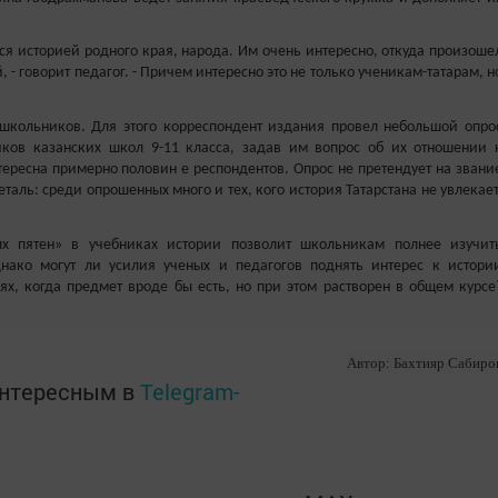
тся историей родного края, народа. Им очень интересно, откуда произоше
 - говорит педагог. - Причем интересно это не только ученикам-татарам, н
школьников. Для этого корреспондент издания провел небольшой опро
иков казанских школ 9-11 класса, задав им вопрос об их отношении 
нтересна примерно половин е респондентов. Опрос не претендует на звани
таль: среди опрошенных много и тех, кого история Татарстана не увлекает
х пятен» в учебниках истории позволит школьникам полнее изучит
нако могут ли усилия ученых и педагогов поднять интерес к истори
ях, когда предмет вроде бы есть, но при этом растворен в общем курсе
Автор: Бахтияр Сабиро
интересным в
Telegram-