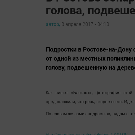
голова, подвеше
автор,
8 апреля 2017 - 04:10
Подростки в Ростове-на-Дону 
от одной из местных поликлин
голову, подвешенную на дерев
Как пишет «Блокнот», фотография этой 
предположили, что речь, скорее всего. Идет
По словам же самих подростков, рядом с го
http://megatyumen.ru/society/post/193136/