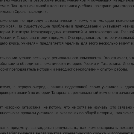
ктивно участвуют в разработке новых учебников и обучающих материалов
емам. Так, для начальной школы появился учебник, по страницам которог
фильма «Стрела наследия».
изменения не приведут автоматически к тому, что молодое поколени
ного края. На существующие проблемы в преподавании указывает Резид
стории Института Международных отношений и востоковедения. Главно
оссии и Татарстана в один предмет. Оно предполагает, что региональны
его курса. Учителям предлагается уделить для этого несколько минут и
ть по минуточке весь курс регионального компонента. Это означает, чт
тобы как-то объединить тематически историю России и Татарстана. Иногд
оворит преподаватель истории и методист с многолетним опытом работы.
ителя, в первую очередь, заняты подготовкой своих учеников к сдач
 проверки знаний по истории Татарстана, региональный компонент зачасту
т историю Татарстана, не потому, что не хотят ее изучать. Это связано 
нностью за провалы учеников на экзаменах по общей истории, - заключае
тся к предмету, вынуждены придумывать, как компенсировать нехватк
ина Габдрахманова ведет занятия краеведческого кружка и дополняет и