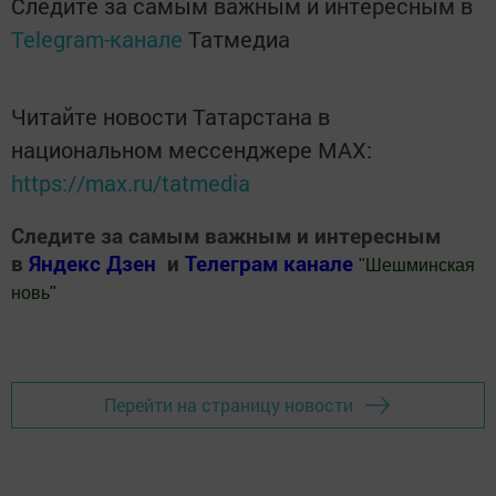
Следите за самым важным и интересным в
Telegram-канале
Татмедиа
Читайте новости Татарстана в
национальном мессенджере MАХ:
https://max.ru/tatmedia
Следите за самым важным и интересным
в
Яндекс Дзен
и
Телеграм канале
"
Шешминская
новь
"
Добавить Шешминскую новь в Яндекс.Новости
Перейти на страницу новости