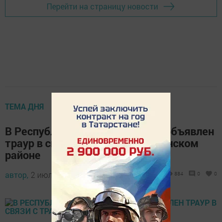
Перейти на страницу новости
ТЕМА ДНЯ
В Республике Татарстан будет объявлен
траур в связи с трагедией в Заинском
районе
автор,
2 июля 2017 - 06:30
884
0
0