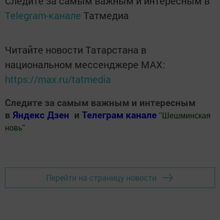
Следите за самым важным и интересным в
Telegram-канале
Татмедиа
Читайте новости Татарстана в
национальном мессенджере MАХ:
https://max.ru/tatmedia
Следите за самым важным и интересным
в
Яндекс Дзен
и
Телеграм канале
"
Шешминская
новь
"
Добавить Шешминскую новь в Яндекс.Новости
Перейти на страницу новости