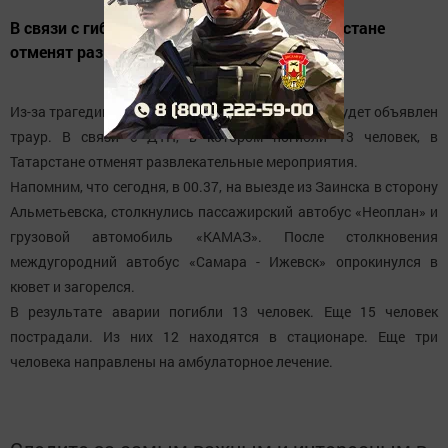
В связи с гибелью 13 человек в ДТП в Татарстане
отменят развлекательные мероприятия.
Из-за трагедии в Заинском районе в Татарстане будет объявлен
траур. В связи с ДТП, в котором погибли 13 человек, в
Татарстане отменят развлекательные мероприятия.
Напомним, что сегодня, в 00.37, на выезде из Заинска в сторону
Альметьевска, столкнулись пассажирский автобус «Неоплан» и
грузовой автомобиль «КАМАЗ». После столкновения
междугородний автобус «Самара - Ижевск» опрокинулся в
кювет и загорелся.
В результате аварии погибли 13 человек. Еще 15 человек
пострадали. Из них 12 находятся в стационаре. Еще три
человека направлены на амбулаторное лечение.