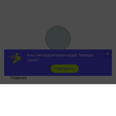
А вы уже видели новое видео Tatmedia
Junior?
Cмотреть
Главная
Фотогалереи
Опросы
Документы