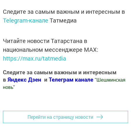
Следите за самым важным и интересным в
Telegram-канале
Татмедиа
Читайте новости Татарстана в
национальном мессенджере MАХ:
https://max.ru/tatmedia
Следите за самым важным и интересным
в
Яндекс Дзен
и
Телеграм канале
"
Шешминская
новь
"
Добавить Шешминскую новь в Яндекс.Новости
Перейти на страницу новости