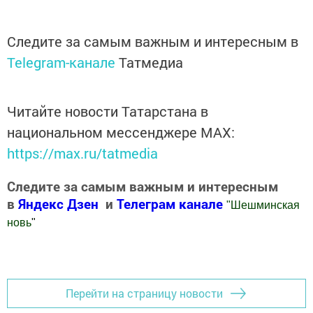
Следите за самым важным и интересным в
Telegram-канале
Татмедиа
Читайте новости Татарстана в
национальном мессенджере MАХ:
https://max.ru/tatmedia
Следите за самым важным и интересным
в
Яндекс Дзен
и
Телеграм канале
"
Шешминская
новь
"
Добавить Шешминскую новь в Яндекс.Новости
Перейти на страницу новости