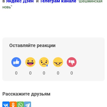
в
Яндекс Дзен
и
Телеграм канале
"
Шешминская
новь
"
Добавить Шешминскую новь в Яндекс.Новости
Оставляйте реакции
0
0
0
0
0
Расскажите друзьям