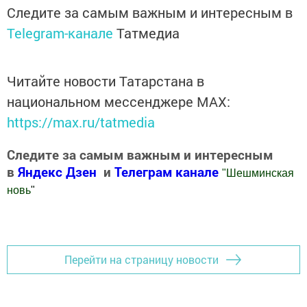
Следите за самым важным и интересным в
Telegram-канале
Татмедиа
Читайте новости Татарстана в
национальном мессенджере MАХ:
https://max.ru/tatmedia
Следите за самым важным и интересным
в
Яндекс Дзен
и
Телеграм канале
"
Шешминская
новь
"
Добавить Шешминскую новь в Яндекс.Новости
Перейти на страницу новости