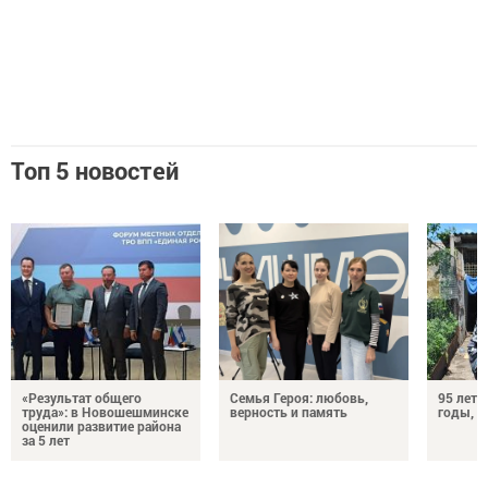
Топ 5 новостей
«Результат общего
Семья Героя: любовь,
95 лет 
труда»: в Новошешминске
верность и память
годы, э
оценили развитие района
за 5 лет