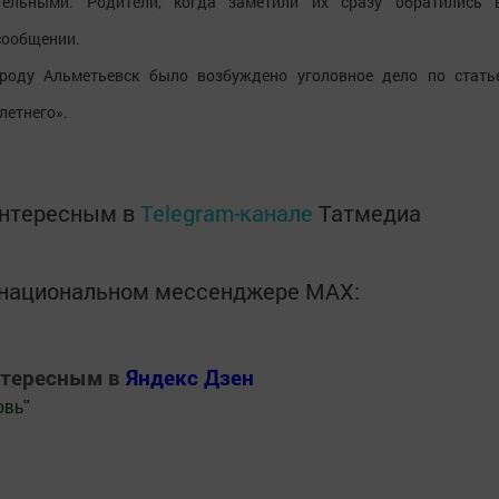
ельными. Родители, когда заметили их сразу обратились 
сообщении.
роду Альметьевск было возбуждено уголовное дело по стать
летнего».
интересным в
Telegram-канале
Татмедиа
в национальном мессенджере MАХ:
нтересным в
Яндекс Дзен
овь
"
.Новости