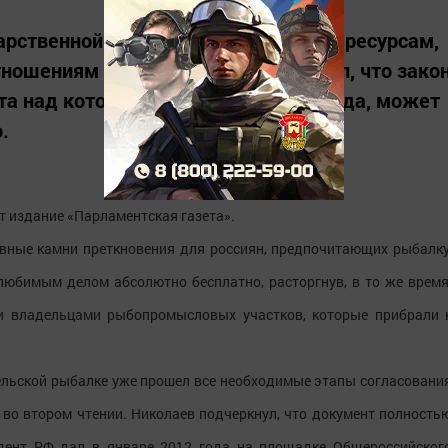
арственной думы РФ по природным ресурсам,
ношениям Николай Николаев заявил, что зако
та над которым идет уже четыре года, может
.
т издание «Парламентская газета».
авные камни преткновения для россиян, предпочитающих рыбалку
 любимым делом абсолютно бесплатно, расторгнув, в то же время
и владельцами рыбопромысловых участков, которые прибрали 
тельской рыбалке уже прошел все необходимые этапы согласовани
 во втором чтении. Николаев подчеркнул, что документ полность
идент РФ дал в январе 2012 года на площадке Общероссийског