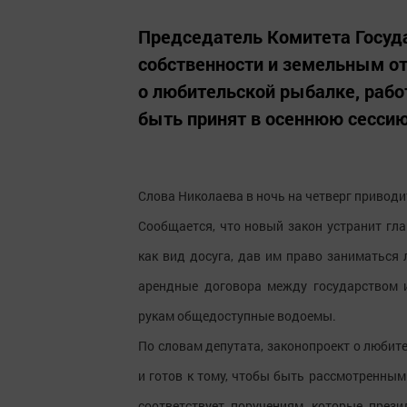
Председатель Комитета Госуд
собственности и земельным от
о любительской рыбалке, рабо
быть принят в осеннюю сессию
Слова Николаева в ночь на четверг приводи
Сообщается, что новый закон устранит гл
как вид досуга, дав им право заниматься
арендные договора между государством 
рукам общедоступные водоемы.
По словам депутата, законопроект о люби
и готов к тому, чтобы быть рассмотренным
соответствует поручениям, которые през