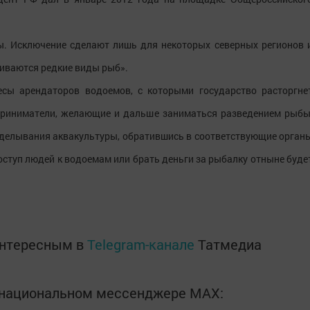
. Исключение сделают лишь для некоторых северных регионов 
щиваются редкие виды рыб».
есы арендаторов водоемов, с которыми государство расторгне
дприниматели, желающие и дальше заниматься разведением рыбы
озделывания аквакультуры, обратившись в соответствующие орган
оступ людей к водоемам или брать деньги за рыбалку отныне буде
интересным в
Telegram-канале
Татмедиа
в национальном мессенджере MАХ: