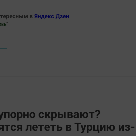
нтересным в
Яндекс Дзен
овь
"
.Новости
 упорно скрывают?
тся лететь в Турцию из-