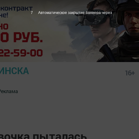
6
Автоматическое закрытие баннера через
ИНСКА
16+
Реклама
евочка пыталась