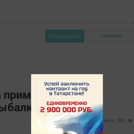
Отправить
Авторизоваться
 примет закон о
рыбалке
904
0