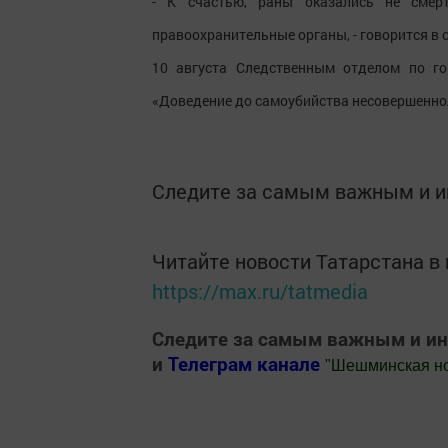
- К счастью, раны оказались не смерт
правоохранительные органы, - говорится в 
10 августа Следственным отделом по го
«Доведение до самоубийства несовершенно
Следите за самым важным и 
Читайте новости Татарстана 
https://max.ru/tatmedia
Следите за самым важным и и
и
Телеграм канале
"
Шешминская н
Добавить Шешминскую новь в Яндекс