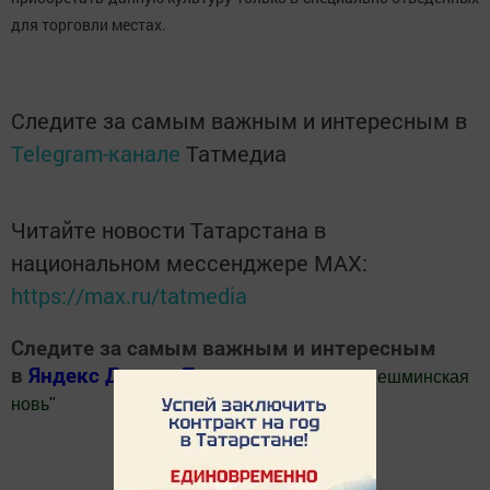
для торговли местах.
Следите за самым важным и интересным в
Telegram-канале
Татмедиа
Читайте новости Татарстана в
национальном мессенджере MАХ:
https://max.ru/tatmedia
Следите за самым важным и интересным
в
Яндекс Дзен
и
Телеграм канале
"
Шешминская
новь
"
Добавить Шешминскую новь в Яндекс.Новости