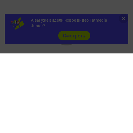
А вы уже видели новое видео Tatmedia
Junior?
Cмотреть
Главная
Фотогалереи
Опросы
Документы
Разное