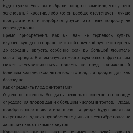
будет сухим. Если вы выбрали плод, но заметили, что у него
зеленоватый хвостик, либо же он вообще отсутствует - лучше
пропустить его и подобрать другой, этот еще попросту не
созрел до конца.
Время приобретения. Как бы вам не терпелось купить
вкусненькую дыню пораньше, с этой покупкой лучше потерпеть
до середины августа, особенно, если вы большой любитель
сорта Торпеда. В ином случае вместо вкуснейшего фрукта вам
может «посчастливиться» попасть на плод, напичканный
большим количеством нитратов, что вряд ли пройдет для вас
бесследно.
Как определить плод с нитратами?
Отдельно хотелось бы дать несколько советов по поводу
определения плодов дыни с большим числом нитратов. Плоды,
приобретенные в июне или июле - априори будут являться
нитратными, однако приобретение дыньки в сентябре вовсе не
защищает вас от «химии» внутри.
Конечно же, выявить внешне, не имея под рукой каких-то