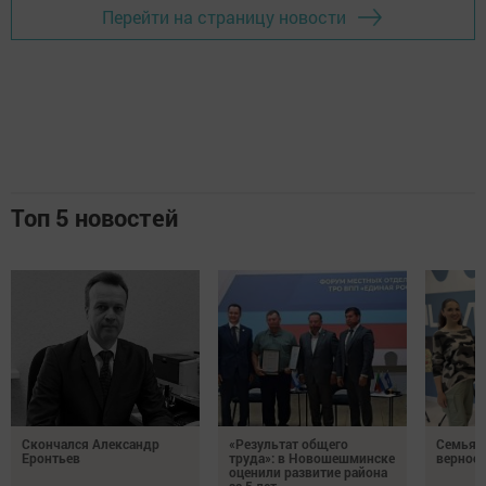
Перейти на страницу новости
Топ 5 новостей
Скончался Александр
«Результат общего
Семья Г
Еронтьев
труда»: в Новошешминске
верност
оценили развитие района
за 5 лет