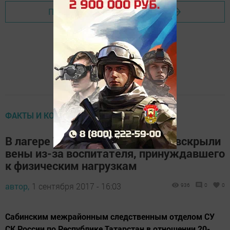
Перейти на страницу новости
ФАКТЫ И КОММЕНТАРИИ
В лагере Татарстана подростки вскрыли
вены из-за воспитателя, принуждавшего
к физическим нагрузкам
автор,
1 сентября 2017 - 16:03
936
0
0
Сабинским межрайонным следственным отделом СУ
СК России по Республике Татарстан в отношении 20-