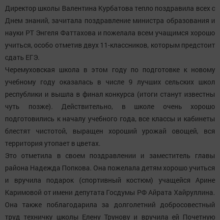
Директор школы Валентина Курбатова тепло поздравила всех с
Днем знаний, зачитала поздравление министра образования и
науки РТ Энгеля Фаттахова и пожелала всем учащимся хорошо
учиться, особо отметив двух 11-классников, которым предстоит
сдать ЕГЭ.
Черемуховская школа в этом году по подготовке к новому
учебному году оказалась в числе 9 лучших сельских школ
республики и вышла в финал конкурса (итоги станут известны
чуть позже). Действительно, в школе очень хорошо
подготовились к началу учебного года, все классы и кабинеты
блестят чистотой, выращен хороший урожай овощей, вся
территория утопает в цветах.
Это отметила в своем поздравлении и заместитель главы
района Надежда Попкова. Она пожелала детям хорошо учиться
и вручила подарок (спортивный костюм) учащейся Арине
Каримовой от имени депутата Госдумы РФ Айрата Хайруллина.
Она также поблагодарила за долголетний добросовестный
труд техничку школы Елену Трунову и вручила ей Почетную