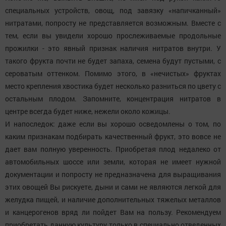
специальных устройств, овощ, под завязку «напичканный»
нитратами, попросту не представляется возможным. Вместе с
тем, если вы увидели хорошо прослеживаемые продольные
прожилки - это явный признак наличия нитратов внутри. У
такого фрукта почти не будет запаха, семена будут пустыми, с
сероватым оттенком. Помимо этого, в «нечистых» фруктах
место крепления хвостика будет несколько разниться по цвету с
остальным плодом. Запомните, концентрация нитратов в
центре всегда будет ниже, нежели около кожицы.
И напоследок: даже если вы хорошо осведомлены о том, по
каким признакам подбирать качественный фрукт, это вовсе не
дает вам полную уверенность. Приобретая плод недалеко от
автомобильных шоссе или земли, которая не имеет нужной
документации и попросту не предназначена для выращивания
этих овощей Вы рискуете, дыни и сами не являются легкой для
желудка пищей, и наличие дополнительных тяжелых металлов
и канцерогенов вряд ли пойдет Вам на пользу. Рекомендуем
приобретать данную культуру только в специально отведенных