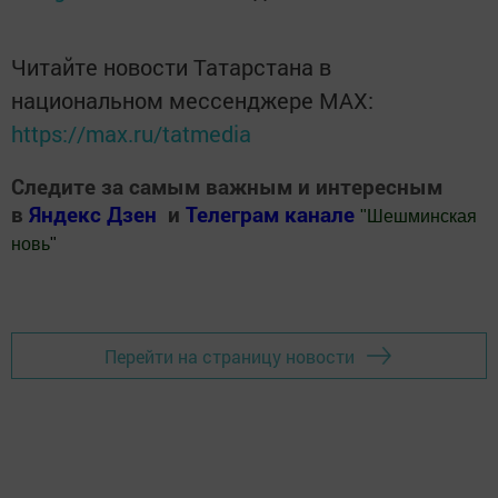
Читайте новости Татарстана в
национальном мессенджере MАХ:
https://max.ru/tatmedia
Следите за самым важным и интересным
в
Яндекс Дзен
и
Телеграм канале
"
Шешминская
новь
"
Добавить Шешминскую новь в Яндекс.Новости
Перейти на страницу новости