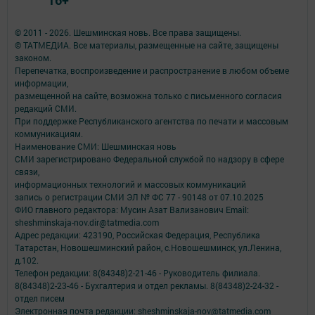
16+
© 2011 - 2026. Шешминская новь. Все права защищены.
© ТАТМЕДИА. Все материалы, размещенные на сайте, защищены
законом.
Перепечатка, воспроизведение и распространение в любом объеме
информации,
размещенной на сайте, возможна только с письменного согласия
редакций СМИ.
При поддержке Республиканского агентства по печати и массовым
коммуникациям.
Наименование СМИ: Шешминская новь
СМИ зарегистрировано Федеральной службой по надзору в сфере
связи,
информационных технологий и массовых коммуникаций
запись о регистрации СМИ ЭЛ № ФС 77 - 90148 от 07.10.2025
ФИО главного редактора: Мусин Азат Вализанович Email:
sheshminskaja-nov.dir@tatmedia.com
Адрес редакции: 423190, Российская Федерация, Республика
Татарстан, Новошешминский район, с.Новошешминск, ул.Ленина,
д.102.
Телефон редакции: 8(84348)2-21-46 - Руководитель филиала.
8(84348)2-23-46 - Бухгалтерия и отдел рекламы. 8(84348)2-24-32 -
отдел писем
Электронная почта редакции: sheshminskaja-nov@tatmedia.com