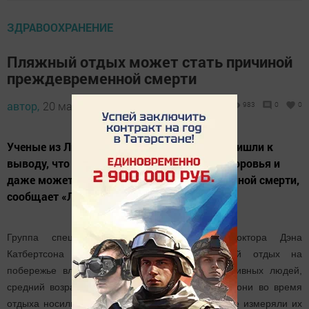
ЗДРАВООХРАНЕНИЕ
Пляжный отдых может стать причиной
преждевременной смерти
автор,
20 мая 2017 - 05:32
983
0
0
Ученые из Ливерпульского университета пришли к
выводу, что пляжный отдых вреден для здоровья и
даже может стать причиной преждевременной смерти,
сообщает «Лента.ру».
Группа специалистов под руководством доктора Дэна
Катбертсона изучила то, как двухнедельный отдых на
побережье влияет на здоровых, физически активных людей,
средний возраст которых составил 25 лет. Все они во время
отдыха носили специальные устройства, которые измеряли их