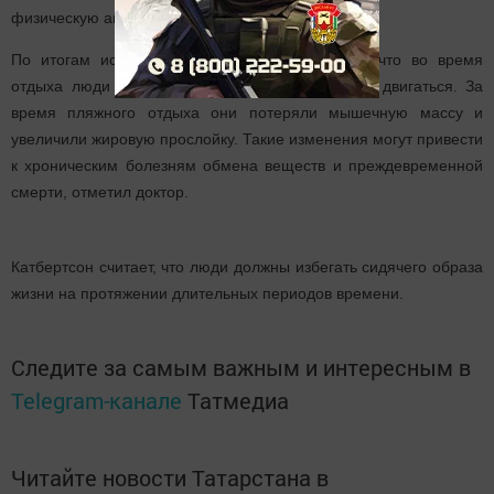
физическую активность.
По итогам исследования ученые обнаружили, что во время
отдыха люди начинают больше есть и меньше двигаться. За
время пляжного отдыха они потеряли мышечную массу и
увеличили жировую прослойку. Такие изменения могут привести
к хроническим болезням обмена веществ и преждевременной
смерти, отметил доктор.
Катбертсон считает, что люди должны избегать сидячего образа
жизни на протяжении длительных периодов времени.
Следите за самым важным и интересным в
Telegram-канале
Татмедиа
Читайте новости Татарстана в