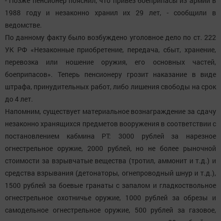
- Позже пенсионер пояснил, что привез боеприпасы из армии в
1988 году и незаконно хранил их 29 лет, - сообщили в
ведомстве.
По данному факту было возбуждено уголовное дело по ст. 222
УК РФ «Незаконные приобретение, передача, сбыт, хранение,
перевозка или ношение оружия, его основных частей,
боеприпасов». Теперь пенсионеру грозит наказание в виде
штрафа, принудительных работ, либо лишения свободы на срок
до 4 лет.
Напомним, существует материальное вознаграждение за сдачу
незаконно хранящихся предметов вооружения в соответствии с
постановлением кабмина РТ: 3000 рублей за нарезное
огнестрельное оружие, 2000 рублей, но не более рыночной
стоимости за взрывчатые вещества (тротил, аммонит и т.д.) и
средства взрывания (детонаторы, огнепроводный шнур и т.д.),
1500 рублей за боевые гранаты с запалом и гладкоствольное
огнестрельное охотничье оружие, 1000 рублей за обрезы и
самодельное огнестрельное оружие, 500 рублей за газовое,