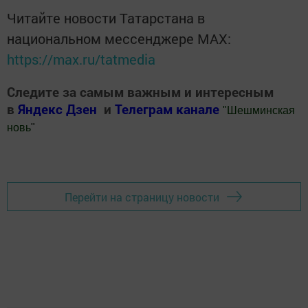
Читайте новости Татарстана в
национальном мессенджере MАХ:
https://max.ru/tatmedia
Следите за самым важным и интересным
в
Яндекс Дзен
и
Телеграм канале
"
Шешминская
новь
"
Добавить Шешминскую новь в Яндекс.Новости
Перейти на страницу новости