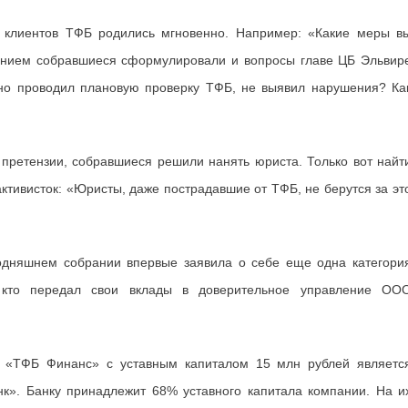
х клиентов ТФБ родились мгновенно. Например: «Какие меры в
ением собравшиеся сформулировали и вопросы главе ЦБ Эльвир
но проводил плановую проверку ТФБ, не выявил нарушения? Ка
 претензии, собравшиеся решили нанять юриста. Только вот найт
 активисток: «Юристы, даже пострадавшие от ТФБ, не берутся за эт
одняшнем собрании впервые заявила о себе еще одна категори
 кто передал свои вклады в доверительное управление ОО
 «ТФБ Финанс» с уставным капиталом 15 млн рублей являетс
». Банку принадлежит 68% уставного капитала компании. На и