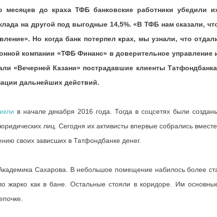
о месяцев до краха ТФБ банковские работники убедили и
клада на другой под выгодные 14,5%. «В ТФБ нам сказали, чт
ление». Но когда банк потерпел крах, мы узнали, что отдал
ионной компании «ТФБ Финанс» в доверительное управление 
азали «Вечерней Казани» пострадавшие клиенты Татфондбанка
нации дальнейших действий.
икли
в начале декабря 2016 года. Тогда в соцсетях были создан
 юридических лиц. Сегодня их активисты впервые собрались вместе
ению своих зависших в Татфондбанке денег.
 Академика Сахарова. В небольшое помещение набилось более ст
ало жарко как в бане. Остальные стояли в коридоре. Им основны
епочке.