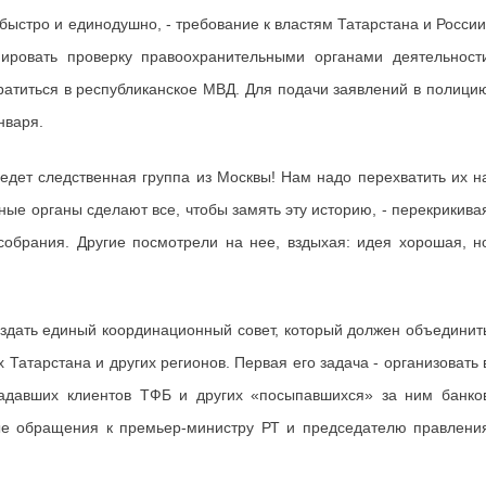
быстро и единодушно, - требование к властям Татарстана и России
ировать проверку правоохранительными органами деятельност
атиться в республиканское МВД. Для подачи заявлений в полици
нваря.
иедет следственная группа из Москвы! Нам надо перехватить их н
ные органы сделают все, чтобы замять эту историю, - перекрикива
собрания. Другие посмотрели на нее, вздыхая: идея хорошая, н
здать единый координационный совет, который должен объединит
 Татарстана и других регионов. Первая его задача - организовать 
адавших клиентов ТФБ и других «посыпавшихся» за ним банко
ные обращения к премьер-министру РТ и председателю правлени