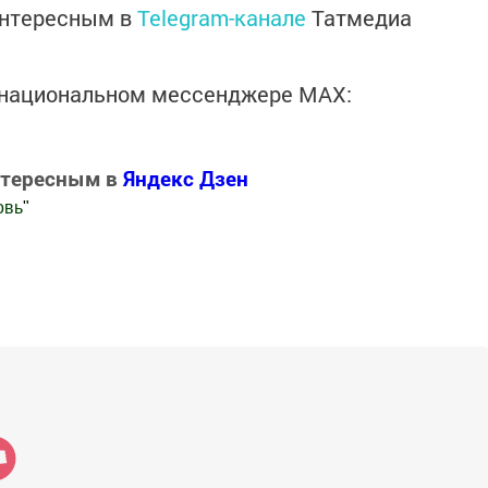
интересным в
Telegram-канале
Татмедиа
в национальном мессенджере MАХ:
нтересным в
Яндекс Дзен
овь
"
.Новости