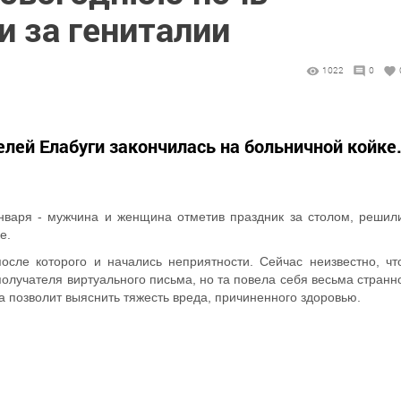
и за гениталии
1022
0
лей Елабуги закончилась на больничной койке
января - мужчина и женщина отметив праздник за столом, решил
е.
осле которого и начались неприятности. Сейчас неизвестно, чт
олучателя виртуального письма, но та повела себя весьма странн
за позволит выяснить тяжесть вреда, причиненного здоровью.