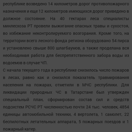
республике возведено 14 километров дорог противопожарного
назначения и еще 12 километров имеющихся дорог приведено в
должное состояние. На 40 гектарах леса специалисты
минлесхоза РТ провели выжигание опасных травы и сухостоя,
во избежание неконтролируемого возгорания. Кроме того, на
территории всего лесного фонда региона оборудовано 54 пирса
и установлено свыше 800 шлагбаумов, а также проделана вся
необходимая работа для беспрепятственного забора воды из
водоемов в случае ЧП.
С начала текущего года в республике снизилось число пожаров
в лесах, равно как и снизился показатель травмирования
населения на пожарах, отметили в МЧС республики. Для
ликвидации природных ЧС в Татарстане был утвержден
специальный план, сформирован состав сил и средств
подсистем РСЧС РТ численностью почти 24 тыс. человек, 4854
единицы автомобильной техники, 4 вертолета, 1 самолет, 22
беспилотных летательных аппарата, 5 пожарных поездов и 1
пожарный катер.