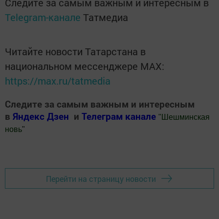
Следите за самым важным и интересным в
Telegram-канале
Татмедиа
Читайте новости Татарстана в
национальном мессенджере MАХ:
https://max.ru/tatmedia
Следите за самым важным и интересным
в
Яндекс Дзен
и
Телеграм канале
"
Шешминская
новь
"
Добавить Шешминскую новь в Яндекс.Новости
Перейти на страницу новости