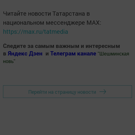
Читайте новости Татарстана в
национальном мессенджере MАХ:
https://max.ru/tatmedia
Следите за самым важным и интересным
в
Яндекс Дзен
и
Телеграм канале
"
Шешминская
новь
"
Добавить Шешминскую новь в Яндекс.Новости
Перейти на страницу новости