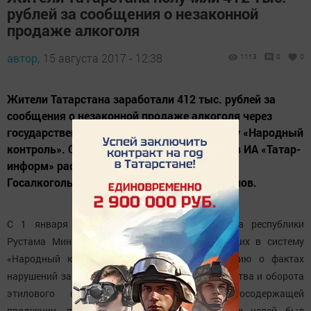
рублей за сообщения о незаконной
продаже алкоголя
автор,
15 августа 2017 - 12:38
1113
0
0
Жители Татарстана заработали 412 тыс. рублей за
сообщения о незаконной продаже алкоголя через
государственную информационную систему «Народный
контроль». Об этом на пресс-конференции в ИА «Татар-
информ» рассказал руководитель
Госалкогольинспекции РТ Жаудат Ахметханов.
С 1 января 2017 года решением Президента республики
Рустама Минниханова граждан, представляющих в систему
«Народный контроль» достоверную информацию о фактах
нарушений законодательства в сфере производства и оборота
этилового спирта, алкогольной и спиртосодержащей
продукции, поощряют материально. Для этих целей был