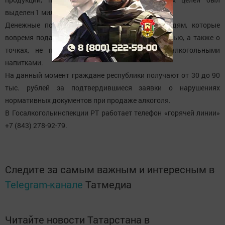
выделен 1 миллион рублей.
Денежные поощрения уже выплачены тем людям, которые
вовремя подали заявки о продаже алкоголя ночью, а также о
точках, не предусмотренных для торговли алкогольными
напитками.
На данный момент граждане республики получают от 30 до 90
тыс. рублей за подтвердившиеся заявки о нарушениях
нормативных документов при продаже алкоголя.
В Госалкогольинспекции РТ работает телефон «горячей линии»
+7 (843) 278-92-79.
Следите за самым важным и интересным в
Telegram-канале
Татмедиа
Читайте новости Татарстана в