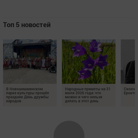
Следите за самым важным и интересным в
Telegram-канале
Татмедиа
Читайте новости Татарстана в
национальном мессенджере MАХ:
https://max.ru/tatmedia
Следите за самым важным и интересным
в
Яндекс Дзен
и
Телеграм канале
"
Шешминская
новь
"
Добавить Шешминскую новь в Яндекс.Новости