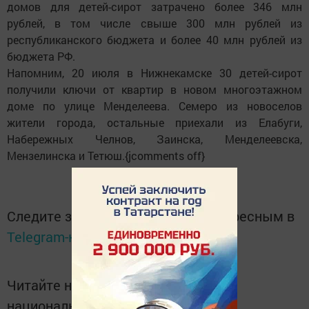
домов для детей-сирот затрачено более 346 млн
рублей, в том числе свыше 300 млн рублей из
республиканского бюджета и более 40 млн рублей из
бюджета РФ.
Напомним, 20 июля в Нижнекамске 30 детей-сирот
получили ключи от квартир в новом многоэтажном
доме по улице Менделеева. Семеро из новоселов
жители города, остальные приехали из Елабуги,
Набережных Челнов, Заинска, Менделеевска,
Мензелинска и Тетюш.{jcomments off}
Следите за самым важным и интересным в
Telegram-канале
Татмедиа
Читайте новости Татарстана в
национальном мессенджере MАХ: