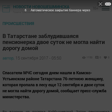
НОВОСТИ НОВОШЕШМИНСКА
16+
5
Автоматическое закрытие баннера через
Газета "Шешминская новь" - Новошешминский район
ПРОИСШЕСТВИЯ
В Татарстане заблудившаяся
пенсионерка двое суток не могла найти
дорогу домой
автор,
15 сентября 2017 - 05:50
1153
0
0
Спасатели МЧС сегодня днем нашли в Камско-
Устьинском районе Татарстана 76-летнюю женщину,
которая пропала в лесу еще 12 сентября и двое суток
не могла найти дорогу домой, сообщает пресс-служба
министерства.
Во вторник из поселка Куйбышевский Затон пенсионерка