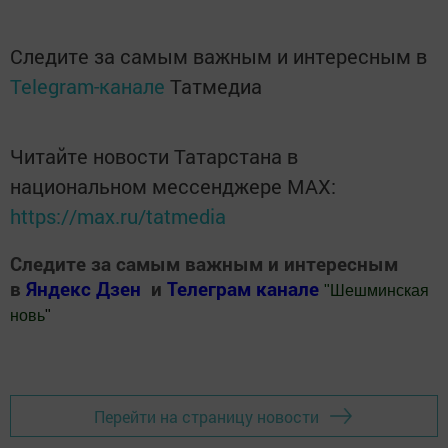
Следите за самым важным и интересным в
Telegram-канале
Татмедиа
Читайте новости Татарстана в
национальном мессенджере MАХ:
https://max.ru/tatmedia
Следите за самым важным и интересным
в
Яндекс Дзен
и
Телеграм канале
"
Шешминская
новь
"
Добавить Шешминскую новь в Яндекс.Новости
Перейти на страницу новости