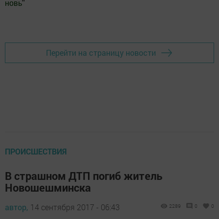
«Точно также мы рассчитываем на продвижение индустриального
партнёрства наших стран по всем ключевым направлениям
сотрудничества. Сейчас для этого открываются дополнительные
возможности. Российская экономика после замедления роста
вернулась в режим роста. По итогам первого полугодия ВВП
увеличился на 1,6 процента, обрабатывающие секторы
промышленности прибавили 1,2 процента», - добавил министр.
Следите за самым важным и интересным в
Telegram-канале
Татмедиа
Читайте новости Татарстана в
национальном мессенджере MАХ: