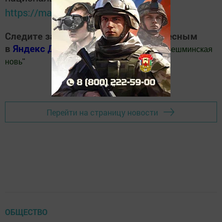
https://max.ru/tatmedia
Следите за самым важным и интересным
в
Яндекс Дзен
и
Телеграм канале
"
Шешминская
новь
"
Добавить Шешминскую новь в Яндекс.Новости
Перейти на страницу новости
ОБЩЕСТВО