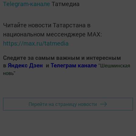
В страшном ДТП погиб житель
Новошешминска
автор,
14 сентября 2017 - 06:43
2289
0
0
14 сентября около 9 часов утра на окраине
Новошешминска случилось ДТП, в котором погиб
житель Новошешминска.
На перекрестке улицы Объездной и главной дороги Азеево-
Черемшан столкнулись а/м ВАЗ-2113, который выезжал с ул.
Объездной, с а/м «Ниссан», следовавшей по главной дороге.
При аварии погиб на месте пассажир ВАЗ-2113, водителя этой
машины и пассажира «Ниссана» увезла «Скорая». Они получили
серьезные травмы.
Обстоятельства ДТП выясняются, на месте аварии работают
сотрудники ОВД и ГИБДД.