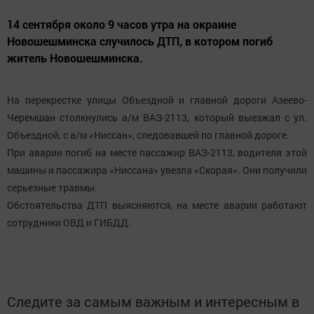
https://max.ru/tatmedia
Следите за самым важным и интересным
в
Яндекс Дзен
и
Телеграм канале
"
Шешминская
новь
"
Добавить Шешминскую новь в Яндекс.Новости
Перейти на страницу новости
ПРОИСШЕСТВИЯ