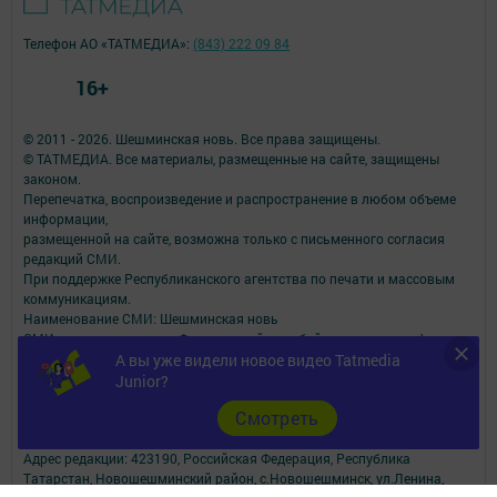
Главная
Фотогалереи
А вы уже видели новое видео Tatmedia
Junior?
Опросы
Cмотреть
Документы