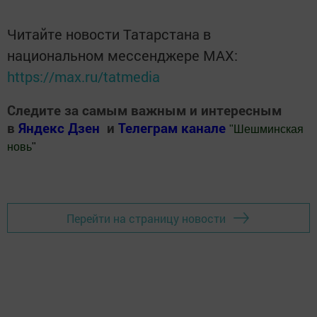
Читайте новости Татарстана в
национальном мессенджере MАХ:
https://max.ru/tatmedia
Следите за самым важным и интересным
в
Яндекс Дзен
и
Телеграм канале
"
Шешминская
новь
"
Добавить Шешминскую новь в Яндекс.Новости
Перейти на страницу новости