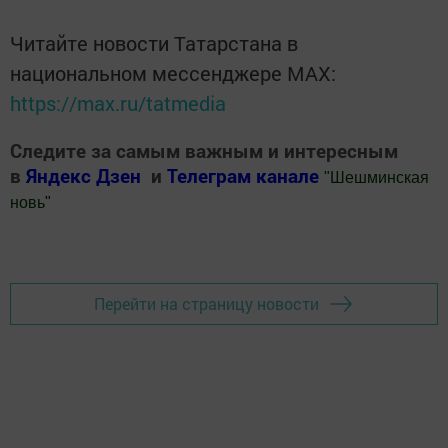
Читайте новости Татарстана в
национальном мессенджере MАХ:
https://max.ru/tatmedia
Следите за самым важным и интересным
в
Яндекс Дзен
и
Телеграм канале
"
Шешминская
новь
"
Добавить Шешминскую новь в Яндекс.Новости
Перейти на страницу новости