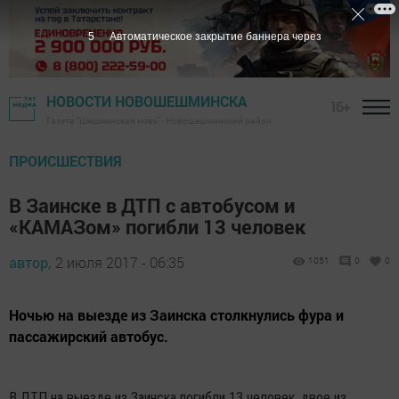
5
Автоматическое закрытие баннера через
НОВОСТИ НОВОШЕШМИНСКА
16+
Газета "Шешминская новь" - Новошешминский район
ПРОИСШЕСТВИЯ
В Заинске в ДТП с автобусом и
«КАМАЗом» погибли 13 человек
автор,
2 июля 2017 - 06:35
1051
0
0
Ночью на выезде из Заинска столкнулись фура и
пассажирский автобус.
В ДТП на выезде из Заинска погибли 13 человек, двое из