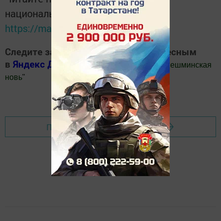
национальном мессенджере MАХ:
https://max.ru/tatmedia
Следите за самым важным и интересным
в
Яндекс Дзен
и
Телеграм канале
"
Шешминская
новь
"
Добавить Шешминскую новь в Яндекс.Новости
Перейти на страницу новости