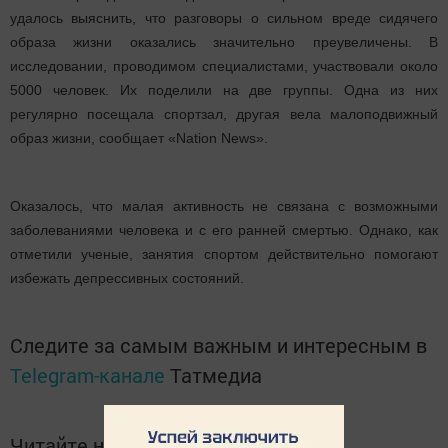
удалось выяснить, что разговоры о сильном вреде сидячего
образа жизни оказались значительно преувеличены. В
исследовании, проводимом специалистами, участвовали около
5000 человек. Их поделили на две группы. Одна из них
регулярно посещала спортзал, другая вела малоподвижный
образ жизни, сообщает «Nation News».
Оказалось, что малая активность не связана с возможными
заболеваниями человека и с его ранней смертью. Однако, как
отметили ученые, занятия спортом действительно помогают
избежать депрессивных состояний.
Следите за самым важным и интересным в
Telegram-канале
Татмедиа
Читайте новости Татарстана в