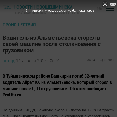
НОВОСТИ НОВОШЕШМИНСКА
16+
5
Автоматическое закрытие баннера через
Газета "Шешминская новь" - Новошешминский район
ПРОИСШЕСТВИЯ
Водитель из Альметьевска сгорел в
своей машине после столкновения с
грузовиком
автор,
11 января 2017 - 05:01
947
0
0
В Туймазинском районе Башкирии погиб 32-летний
водитель Айрат Ю. из Альметьевска, который сгорел в
машине после ДТП с грузовиком. Об этом сообщает
ProUfu.ru.
По данным ГИБДД, накануне около 13 часов на 1298 км трассы
М-5 "Урал" водитель Opel Astra не справился с управлением и