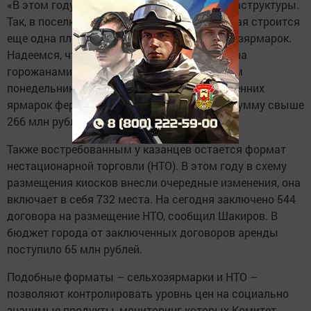
«В этом году продолжается развитие инфраструктуры.
Так, в поселке Юдино по улице Рволюционная строится
еще одна площадка для проведения сельхозярмарок.
Надеемся, что она также будет востребована
горожанами», – сказал Шакиров на деловом
понедельнике. По его словам, во время весенних
ярмарок фермеры продали продукцию на сумму свыше
266 млн рублей.
Также востребованным у казанцев остается формат
нестационарной торговли (НТО). В этом году в схему
размещения киосков внесли очередные изменения, она
включает в себя 732 места. На сегодня заключено 544
договора на размещение НТО, сообщил Шакиров. В
бюджет города от заключенных договоров аренды
поступило 65 млн рублей.
Подобные форматы – сельхозярмарки и НТО –
позволяют контролировать уровнь цен на социально
значимые продукты, мониторинг которых Комитет