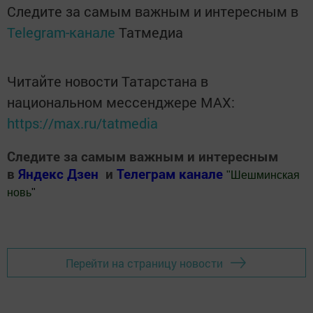
Следите за самым важным и интересным в
Telegram-канале
Татмедиа
Читайте новости Татарстана в
национальном мессенджере MАХ:
https://max.ru/tatmedia
Следите за самым важным и интересным
в
Яндекс Дзен
и
Телеграм канале
"
Шешминская
новь
"
Добавить Шешминскую новь в Яндекс.Новости
Перейти на страницу новости