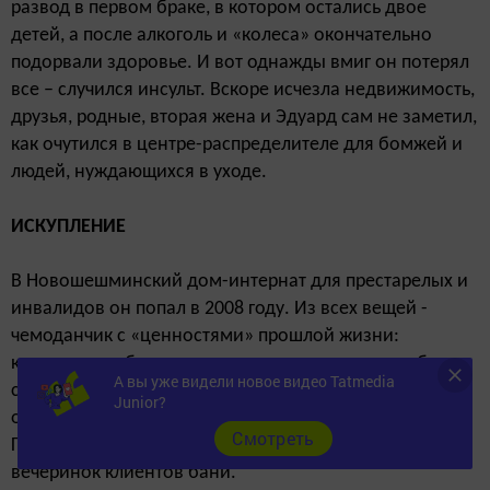
развод в первом браке, в котором остались двое
детей, а после алкоголь и «колеса» окончательно
подорвали здоровье. И вот однажды вмиг он потерял
все – случился инсульт. Вскоре исчезла недвижимость,
друзья, родные, вторая жена и Эдуард сам не заметил,
как очутился в центре-распределителе для бомжей и
людей, нуждающихся в уходе.
ИСКУПЛЕНИЕ
В Новошешминский дом-интернат для престарелых и
инвалидов он попал в 2008 году. Из всех вещей -
чемоданчик с «ценностями» прошлой жизни:
кальянные табаки и аккуратно сложенные коробочки
А вы уже видели новое видео Tatmedia
с «наборами для кобелирующих личностей», как
Junior?
однажды выразился в известном фильме опер МУРа
Cмотреть
Глеб Жеглов. То были товары для увеселительных
вечеринок клиентов бани.