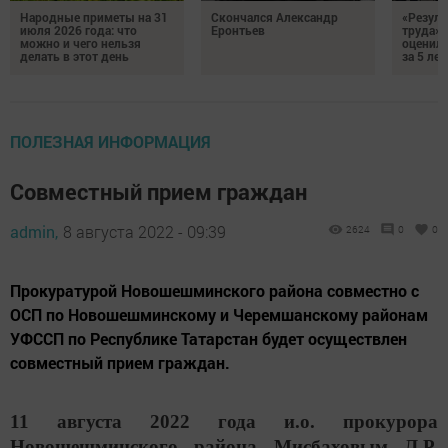
Народные приметы на 31
Скончался Александр
«Резуль
июля 2026 года: что
Еронтьев
труда»
можно и чего нельзя
оценили
делать в этот день
за 5 лет
ПОЛЕЗНАЯ ИНФОРМАЦИЯ
Совместный прием граждан
admin,
8 августа 2022 - 09:39
2624
0
0
Прокуратурой Новошешминского района совместно с
ОСП по Новошешминскому и Черемшанскому районам
УФССП по Республике Татарстан будет осуществлен
совместный прием граждан.
11 августа 2022 года и.о. прокурора
Новошешминского района Мисбаховым Л.Р.