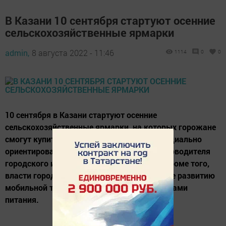
В Казани 10 сентября стартуют осенние
сельскохозяйственные ярмарки
admin,
8 августа 2022 - 11:46
1114
0
0
10 сентября в Казани стартуют осенние
сельскохозяйственные ярмарки, на которых горожане
смогут купить фермерские продукты по социально
ориентированным ценам, сообщил замруководителя
городского исполкома Ильдар Шакиров. Кроме того,
власти города планируют уделить внимание развитию
мобильной торговли фермерскими продуктами
питания.