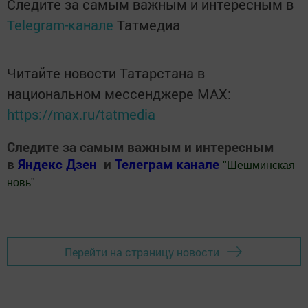
Следите за самым важным и интересным в
Telegram-канале
Татмедиа
Читайте новости Татарстана в
национальном мессенджере MАХ:
https://max.ru/tatmedia
Следите за самым важным и интересным
в
Яндекс Дзен
и
Телеграм канале
"
Шешминская
новь
"
Добавить Шешминскую новь в Яндекс.Новости
Перейти на страницу новости