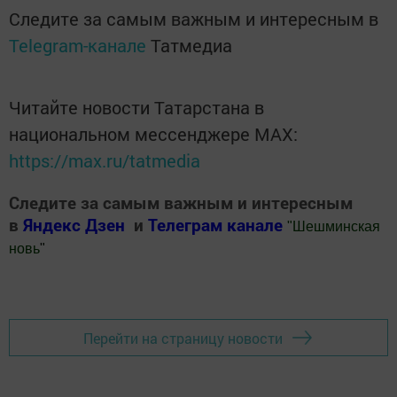
Следите за самым важным и интересным в
Telegram-канале
Татмедиа
Читайте новости Татарстана в
национальном мессенджере MАХ:
https://max.ru/tatmedia
Следите за самым важным и интересным
в
Яндекс Дзен
и
Телеграм канале
"
Шешминская
новь
"
Добавить Шешминскую новь в Яндекс.Новости
Перейти на страницу новости