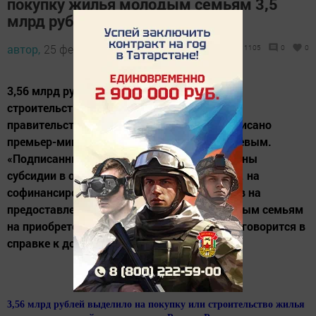
покупку жилья молодым семьям 3,5
млрд рублей
автор,
25 февраля 2016 - 05:41
1105
0
0
3,56 млрд рублей выделило на покупку или
строительство жилья для молодых семей
правительство России. Распоряжение подписано
премьер-министром РФ Дмитрием Медведевым.
«Подписанным распоряжением распределены
субсидии в объёме 3,56 миллиарда рублей… на
софинансирование расходных обязательств на
предоставление социальных выплат молодым семьям
на приобретение (строительство) жилья», - говорится в
справке к документу. Молодые...
3,56 млрд рублей выделило на покупку или строительство жилья