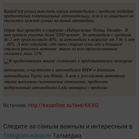
KazanFirst решил выяснить каким автомобилям с пробегом отдадут
предпочтения потенциальные автовладельцы, если в их кошельках не
окажется нужной суммы на новый автомобиль.
Опрос был проведён в соцгруппе «Набережные Челны. Онлайн». В
нем приняли участие более 5500 человек. За автомобили с пробегом
до 2 лет проголосовали 40%, за автомобили в возрасте от 3 до 5 лет
- 46%. А вот покупать себе авто старше семи лет и большим
стажем решились немногие: таких из всех проголосовавших
оказалось лишь 12%.
В предпочтениях многие склонялись к представителям немецкого
автопрома, в частности к автомобилям
BMW и японским
автомобилям
Toyota или
Mazda. А вот к российскому автопрому
многие высказали скептическое отношение, предпочтя
подержанным автомобилям
Lada иномарки с пробегом
Источник:
http://kazanfirst.ru/feed/64302
Следите за самым важным и интересным в
Telegram-канале
Татмедиа