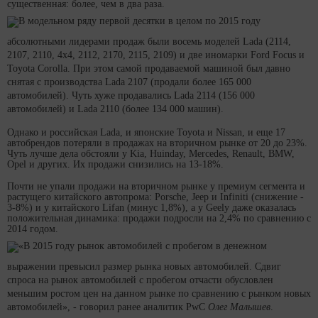
существенная: более, чем в два раза.
В модельном ряду первой десятки в целом по 2015 году
абсолютными лидерами продаж были восемь моделей Lada (2114,
2107, 2110, 4х4, 2112, 2170, 2115, 2109) и две иномарки Ford Focus и
Toyota Corolla. При этом самой продаваемой машиной был давно
снятая с производства Lada 2107 (продали более 165 000
автомобилей). Чуть хуже продавались Lada 2114 (156 000
автомобилей) и Lada 2110 (более 134 000 машин).
Однако и российская Lada, и японские Toyota и Nissan, и еще 17
автобрендов потеряли в продажах на вторичном рынке от 20 до 23%.
Чуть лучше дела обстояли у Kia, Huinday, Mercedes, Renault, BMW,
Opel и других. Их продажи снизились на 13-18%.
Почти не упали продажи на вторичном рынке у премиум сегмента и
растущего китайского автопрома: Porsche, Jeep и Infiniti (снижение -
3-8%) и у китайского Lifan (минус 1,8%), а у Geely даже оказалась
положительная динамика: продажи подросли на 2,4% по сравнению с
2014 годом.
«В 2015 году рынок автомобилей с пробегом в денежном
выражении превысил размер рынка новых автомобилей. Сдвиг
спроса на рынок автомобилей с пробегом отчасти обусловлен
меньшим ростом цен на данном рынке по сравнению с рынком новых
автомобилей», - говорил ранее аналитик PwC
Олег Малышев
.