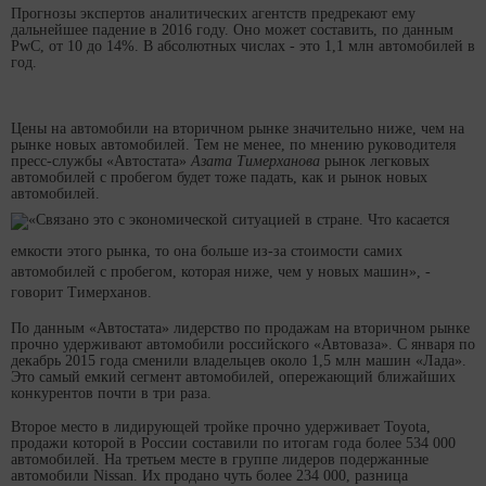
Прогнозы экспертов аналитических агентств предрекают ему
дальнейшее падение в 2016 году. Оно может составить, по данным
PwC, от 10 до 14%. В абсолютных числах - это 1,1 млн автомобилей в
год.
Цены на автомобили на вторичном рынке значительно ниже, чем на
рынке новых автомобилей. Тем не менее, по мнению руководителя
пресс-службы «Автостата»
Азата Тимерханова
рынок легковых
автомобилей с пробегом будет тоже падать, как и рынок новых
автомобилей.
«Связано это с экономической ситуацией в стране. Что касается
емкости этого рынка, то она больше из-за стоимости самих
автомобилей с пробегом, которая ниже, чем у новых машин», -
говорит Тимерханов.
По данным «Автостата» лидерство по продажам на вторичном рынке
прочно удерживают автомобили российского «Автоваза». С января по
декабрь 2015 года сменили владельцев около 1,5 млн машин «Лада».
Это самый емкий сегмент автомобилей, опережающий ближайших
конкурентов почти в три раза.
Второе место в лидирующей тройке прочно удерживает Toyota,
продажи которой в России составили по итогам года более 534 000
автомобилей. На третьем месте в группе лидеров подержанные
автомобили Nissan. Их продано чуть более 234 000, разница