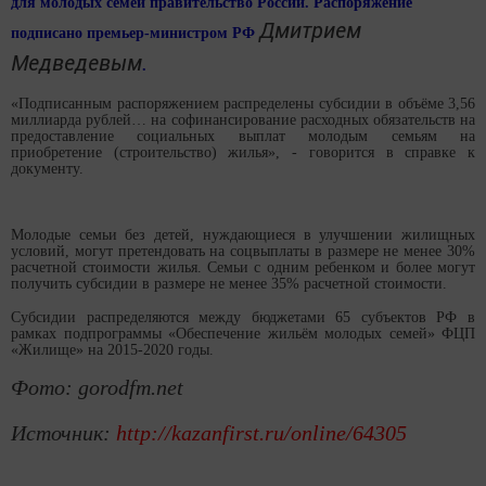
для молодых семей правительство России.
Распоряжение
Дмитрием
подписано премьер-министром РФ
Медведевым
.
«Подписанным распоряжением распределены субсидии в объёме 3,56
миллиарда рублей… на софинансирование расходных обязательств на
предоставление социальных выплат молодым семьям на
приобретение (строительство) жилья», - говорится в справке к
документу.
Молодые семьи без детей, нуждающиеся в улучшении жилищных
условий, могут претендовать на соцвыплаты в размере не менее 30%
расчетной стоимости жилья. Семьи с одним ребенком и более могут
получить субсидии в размере не менее 35% расчетной стоимости.
Субсидии распределяются между бюджетами 65 субъектов РФ в
рамках подпрограммы «Обеспечение жильём молодых семей» ФЦП
«Жилище» на 2015-2020 годы.
Фото:
gorodfm.net
Источник:
http://kazanfirst.ru/online/64305