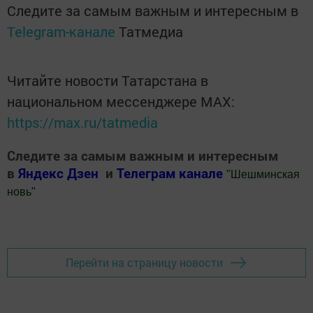
Следите за самым важным и интересным в
Telegram-канале
Татмедиа
Читайте новости Татарстана в
национальном мессенджере MАХ:
https://max.ru/tatmedia
Следите за самым важным и интересным
в
Яндекс Дзен
и
Телеграм канале
"
Шешминская
новь
"
Добавить Шешминскую новь в Яндекс.Новости
Перейти на страницу новости