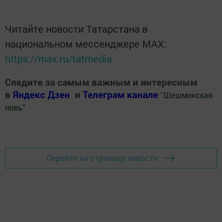
Читайте новости Татарстана в
национальном мессенджере MАХ:
https://max.ru/tatmedia
Следите за самым важным и интересным
в
Яндекс Дзен
и
Телеграм канале
"
Шешминская
новь
"
Добавить Шешминскую новь в Яндекс.Новости
Перейти на страницу новости