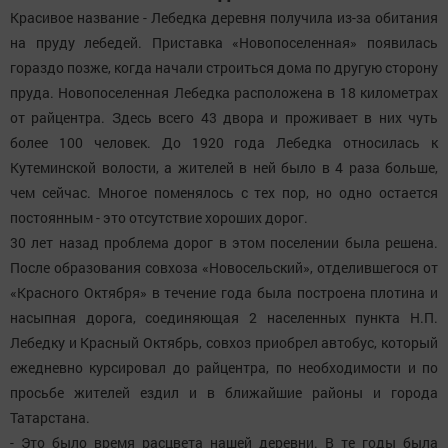
Красивое название - Лебедка деревня получила из-за обитания
на пруду лебедей. Приставка «Новопоселенная» появилась
гораздо позже, когда начали строиться дома по другую сторону
пруда. Новопоселенная Лебедка расположена в 18 километрах
от райцентра. Здесь всего 43 двора и проживает в них чуть
более 100 человек. До 1920 года Лебедка относилась к
Кутеминской волости, а жителей в ней было в 4 раза больше,
чем сейчас. Многое поменялось с тех пор, но одно остается
постоянным - это отсутствие хороших дорог.
30 лет назад проблема дорог в этом поселении была решена.
После образования совхоза «Новосельский», отделившегося от
«Красного Октября» в течение года была построена плотина и
насыпная дорога, соединяющая 2 населенных пункта Н.П.
Лебедку и Красный Октябрь, совхоз приобрел автобус, который
ежедневно курсировал до райцентра, по необходимости и по
просьбе жителей ездил и в ближайшие районы и города
Татарстана.
- Это было время расцвета нашей деревни. В те годы была