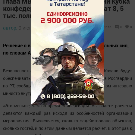
Глава МВД РТ: Безопасность в дни Кубка
конфедераций в Казани обеспечат 8, 5
тыс. полицейских
автор,
9 июня 2017 - 06:11
1156
0
0
Решение о выделении МВД по РТ дополнительных сил,
по словам Артема Хохорина, федеральное.
Безопасность во время Кубка конфедераций в Казани будут
обеспечивать 8, 5 тыс. полицейских и сотрудников Росгвардии
по РТ, сообщил ИА «Татар-информ» в эксклюзивном интервью
министр внутренних дел по РТ Артем Хохорин.
«Это меньше, чем во время Универсиады. Вы знаете, расчеты
делаются каждый раз исходя из особенностей организации
мероприятия. Вычисляется, сколько задействовано объектов,
сколько гостей, и по этим данным делается расчет. В этот раз к