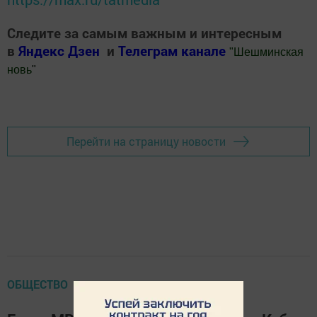
Следите за самым важным и интересным
в
Яндекс Дзен
и
Телеграм канале
"
Шешминская
новь
"
Добавить Шешминскую новь в Яндекс.Новости
Перейти на страницу новости
ОБЩЕСТВО