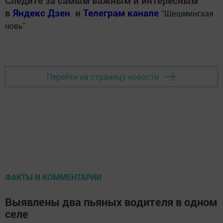
Следите за самым важным и интересным
в
Яндекс Дзен
и
Телеграм канале
"
Шешминская
новь
"
Добавить Шешминскую новь в Яндекс.Новости
Перейти на страницу новости
ФАКТЫ И КОММЕНТАРИИ
Выявлены два пьяных водителя в одном
селе