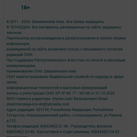
16+
© 2011 - 2026. Шешминская новь. Все права защищены.
© ТАТМЕДИА. Все материалы, размещенные на сайте, защищены
законом.
Перепечатка, воспроизведение и распространение в любом объеме
информации,
размещенной на сайте, возможна только с письменного согласия
редакций СМИ.
При поддержке Республиканского агентства по печати и массовым
коммуникациям.
Наименование СМИ: Шешминская новь
СМИ зарегистрировано Федеральной службой по надзору в сфере
связи,
информационных технологий и массовых коммуникаций
запись о регистрации СМИ ЭЛ № ФС 77 - 90148 от 07.10.2025
ФИО главного редактора: Мусин Азат Вализанович Email:
sheshminskaja-nov.dir@tatmedia.com
Адрес редакции: 423190, Российская Федерация, Республика
Татарстан, Новошешминский район, с.Новошешминск, ул.Ленина,
д.102.
Телефон редакции: 8(84348)2-21-46 - Руководитель филиала.
8(84348)2-23-46 - Бухгалтерия и отдел рекламы. 8(84348)2-24-32 -
отдел писем