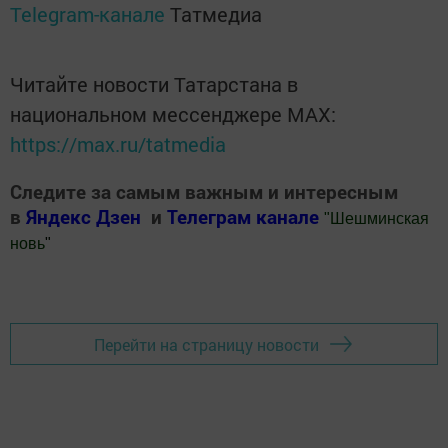
Telegram-канале
Татмедиа
Читайте новости Татарстана в
национальном мессенджере MАХ:
https://max.ru/tatmedia
Следите за самым важным и интересным
в
Яндекс Дзен
и
Телеграм канале
"
Шешминская
новь
"
Добавить Шешминскую новь в Яндекс.Новости
Перейти на страницу новости