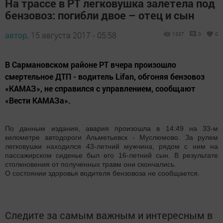
На трассе в РТ легковушка залетела под
бензовоз: погибли двое – отец и сын
автор,
15 августа 2017 - 05:58
1337
0
0
В Сармановском районе РТ вчера произошло
смертельное ДТП - водитель Lifan, обгоняя бензовоз
«КАМАЗ», не справился с управлением, сообщают
«Вести КАМАЗа».
По данным издания, авария произошла в 14:49 на 33-м
километре автодороги Альметьевск - Муслюмово. За рулем
легковушки находился 43-летний мужчина, рядом с ним на
пассажирском сиденье был его 16-летний сын. В результате
столкновения от полученных травм они скончались.
О состоянии здоровья водителя бензовоза не сообщается.
Следите за самым важным и интересным в