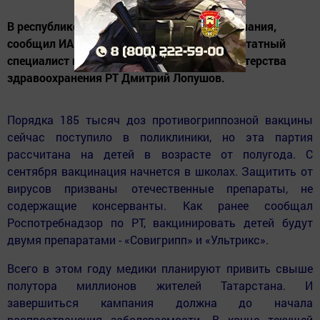
В республике стартовала прививочная кампания,
сообщил ИА «Татар-информ» главный внештатный
специалист по иммунопрофилактике министерства
здравоохранения РТ Дмитрий Лопушов.
Порядка 185 тысяч доз противогриппозной вакцины
сейчас поступило в поликлиники, но эта партия
рассчитана на детей в возрасте от полугода. С
сентября вакцинация начнется в школах. Защитить от
вирусов призваны отечественные препараты, не
содержащие консерванты. Как ранее сообщал
Роспотребнадзор по РТ, вакцинировать детей будут
двумя препаратами - «Совигрипп» и «Ультрикс».
Всего в этом году медики планируют привить свыше
полутора миллионов жителей Татарстана. И
завершиться кампания должна до начала
распространения заболеваемости. В конце текущей