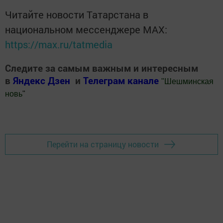
Читайте новости Татарстана в
национальном мессенджере MАХ:
https://max.ru/tatmedia
Следите за самым важным и интересным
в
Яндекс Дзен
и
Телеграм канале
"
Шешминская
новь
"
Добавить Шешминскую новь в Яндекс.Новости
Перейти на страницу новости