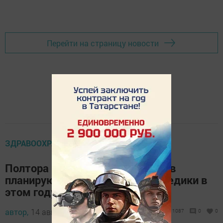
Добавить Шешминскую новь в Яндекс.Новости
Перейти на страницу новости
ЗДРАВООХРАНЕНИЕ
Полтора миллиона татарстанцев
планируют привить от гриппа медики в
этом году
автор,
14 августа 2017 - 10:37
1087
0
0