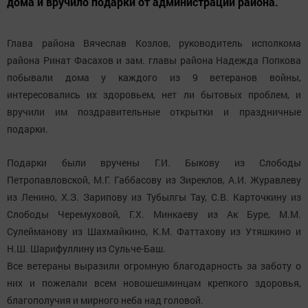
дома и вручило подарки от администрации района.
Глава района Вячеслав Козлов, руководитель исполкома
района Ринат Фасахов и зам. главы района Надежда Попкова
побывали дома у каждого из 9 ветеранов войны,
интересовались их здоровьем, нет ли бытовых проблем, и
вручили им поздравительные открытки и праздничные
подарки.
Подарки были вручены Г.И. Быкову из Слободы
Петропавловской, М.Г. Габбасову из Зиреклов, А.И. Журавлеву
из Ленино, Х.З. Зарипову из Тубылгы Тау, С.В. Карточкину из
Слободы Черемуховой, Г.Х. Минкаеву из Ак Буре, М.М.
Сулейманову из Шахмайкино, К.М. Фаттахову из Утяшкино и
Н.Ш. Шарифуллину из Сульче-Баш.
Все ветераны выразили огромную благодарность за заботу о
них и пожелали всем новошешминцам крепкого здоровья,
благополучия и мирного неба над головой.