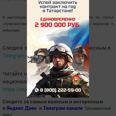
В настоящее время возбуждено уголовное дело по статье
«Хулиганство». Со стрелявшего мужчины взята подписка о
невыезде.
Следите за самым важным и интересным в
Telegram-канале
Татмедиа
Читайте новости Татарстана в
национальном мессенджере MАХ:
https://max.ru/tatmedia
Следите за самым важным и интересным
в
Яндекс Дзен
и
Телеграм канале
"
Шешминская
новь
"