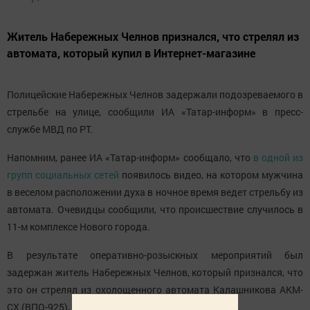
Житель Набережных Челнов признался, что стрелял из
автомата, который купил в Интернет-магазине
Полицейские Набережных Челнов задержали подозреваемого в
стрельбе на улице, сообщили ИА «Татар-информ» в пресс-
службе МВД по РТ.
Напомним, ранее ИА «Татар-информ» сообщало, что
в одной из
групп социальных сетей
появилось видео, на котором мужчина
в веселом расположении духа в ночное время ведет стрельбу из
автомата. Очевидцы сообщили, что происшествие случилось в
11-м комплексе Нового города.
В результате оперативно-розыскных мероприятий был
задержан житель Набережных Челнов, который признался, что
это он стрелял из охолощенного автомата Калашникова АКМ-
СХ (ВПО-925), который купил в Интернет-магазине.