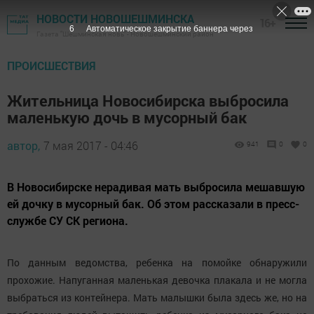
НОВОСТИ НОВОШЕШМИНСКА
16+
5
Автоматическое закрытие баннера через
Газета "Шешминская новь" - Новошешминский район
ПРОИСШЕСТВИЯ
Жительница Новосибирска выбросила
маленькую дочь в мусорный бак
автор,
7 мая 2017 - 04:46
941
0
0
В Новосибирске нерадивая мать выбросила мешавшую
ей дочку в мусорный бак. Об этом рассказали в пресс-
службе СУ СК региона.
По данным ведомства, ребенка на помойке обнаружили
прохожие. Напуганная маленькая девочка плакала и не могла
выбраться из контейнера. Мать малышки была здесь же, но на