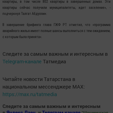
квартиры, в том числе 802 квартиры в завершенных домах. Эти
квартиры сейчас получили муниципалитеты, идет заселение», -
подчеркнул Талгат Абдуллин.
В завершение брифинга глава ГЖФ РТ отметил, что «программа
аварийного жилья имеет полные шансы выполниться с тем ожиданием,
с которым была принята».
Следите за самым важным и интересным в
Telegram-канале
Татмедиа
Читайте новости Татарстана в
национальном мессенджере MАХ:
https://max.ru/tatmedia
Следите за самым важным и интересным
в
Яндекс Дзен
и
Телеграм канале
"
Шешминская