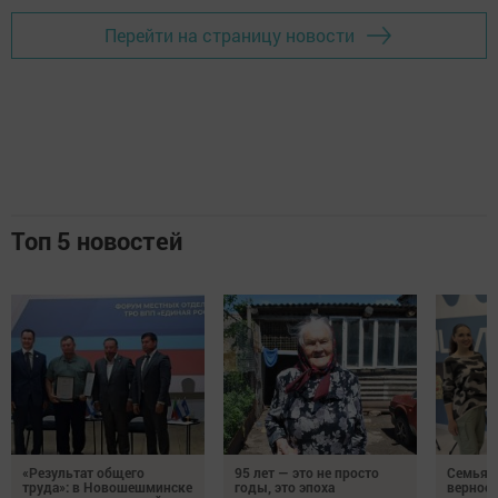
Перейти на страницу новости
Топ 5 новостей
«Результат общего
95 лет — это не просто
Семья Г
труда»: в Новошешминске
годы, это эпоха
верност