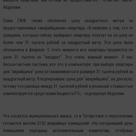
выбрать квартиры. Мы готовы их предоставить», - отметил Талгат
Абдуллин.
Глава ГЖФ также обозначил цену квадратного метра за
предоставляемые «аварийщикам» квартиры. «Я заявляю о том, что те
граждане, которые сейчас выбирают квартиру, получат ее за цену не
более чем 31 тысяча рублей за квадратный метр. Эта цена была
обозначена в феврале. С этого момента все квартиры продаются по
цене 31 тысяча за "квадрат". Это очень важный момент. У нас
бесконтактная система, все это в компьютере: при выборе квартиры
для "аврийщика" цена устанавливается в размере 31 тысяча рублей за
квадратный метр. Я подчеркиваю: цена для "аварийщика", не для всех,
потому что разница между 31 тысячей рублей и реальной стоимостью
компенсируется средствами бюджета РТ», - подчеркнул Абдуллин.
Что касается муниципального жилья, то в Татарстане к переселению
готовятся жители 2133 аварийных помещений. «На сегодняшний день
помещения переданы исполнительным комитетам, отобраны