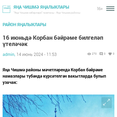
ЯҢА ЧИШМӘ ЯҢАЛЫКЛАРЫ
16+
"Яңа Чишмә хәбәрләре" газетасы - Яңа Чишмә районы
РАЙОН ЯҢАЛЫКЛАРЫ
16 июньдә Корбан бәйрәме билгеләп
үтеләчәк
admin,
14 июнь 2024 - 11:53
270
0
0
Яңа Чишмә районы мәчетләрендә Корбан бәйрәме
намазлары түбәндә күрсәтелгән вакытларда булып
узачак: