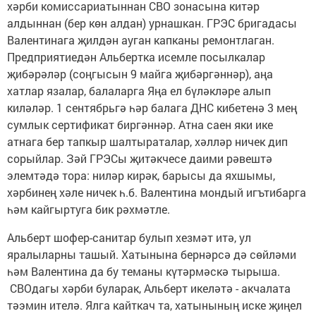
хәрби комиссариатыннан СВО зонасына китәр
алдыннан (бер көн алдан) урнашкан. ГРЭС бригадасы
Валентинага җилдән ауган капканы ремонтлаган.
Предприятиедән Альбертка исемле посылкалар
җибәрәләр (соңгысын 9 майга җибәргәннәр), аңа
хатлар язалар, балаларга Яңа ел бүләкләре алып
киләләр. 1 сентябрьгә һәр балага ДНС кибетенә 3 мең
сумлык сертификат биргәннәр. Атна саен яки ике
атнага бер тапкыр шалтыраталар, хәлләр ничек дип
сорыйлар. Зәй ГРЭСы җитәкчесе даими рәвештә
элемтәдә тора: ниләр кирәк, барысы да яхшымы,
хәрбинең хәле ничек һ.б. Валентина мондый игътибарга
һәм кайгыртуга бик рәхмәтле.
Альберт шофер-санитар булып хезмәт итә, ул
яралыларны ташый. Хатынына бернәрсә дә сөйләми
һәм Валентина да бу теманы күтәрмәскә тырыша.
СВОдагы хәрби буларак, Альберт икеләтә - акчалата
тәэмин ителә. Ялга кайткач та, хатынының иске җиңел