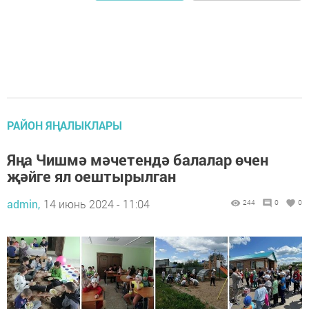
РАЙОН ЯҢАЛЫКЛАРЫ
Яңа Чишмә мәчетендә балалар өчен
җәйге ял оештырылган
admin,
14 июнь 2024 - 11:04
244
0
0