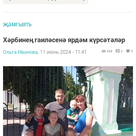
ҖӘМГЫЯТЬ
Хәрбинең гаиләсенә ярдәм күрсәтәләр
Ольга Иванова,
11 июнь 2024 - 11:41
338
0
0