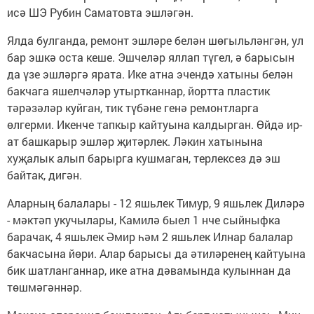
исә ШЭ Рубин Саматовта эшләгән.
Ялда булганда, ремонт эшләре белән шөгыльләнгән, ул
бар эшкә оста кеше. Эшчеләр яллап түгел, ә барысын
да үзе эшләргә ярата. Ике атна эчендә хатыны белән
бакчага яшелчәләр утыртканнар, йортта пластик
тәрәзәләр куйган, тик түбәне генә ремонтларга
өлгерми. Икенче тапкыр кайтуына калдырган. Өйдә ир-
ат башкарыр эшләр җитәрлек. Ләкин хатынына
хуҗалык алып барырга кушмаган, терлексез дә эш
байтак, дигән.
Аларның балалары - 12 яшьлек Тимур, 9 яшьлек Диләрә
- мәктәп укучылары, Камилә быел 1 нче сыйныфка
барачак, 4 яшьлек Әмир һәм 2 яшьлек Илнар балалар
бакчасына йөри. Алар барысы да әтиләренең кайтуына
бик шатланганнар, ике атна дәвамында кулыннан да
төшмәгәннәр.