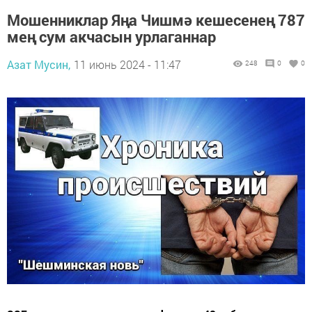
Мошенниклар Яңа Чишмә кешесенең 787
мең сум акчасын урлаганнар
Азат Мусин,
11 июнь 2024 - 11:47
248
0
0