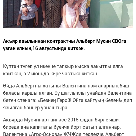
Акъяр авылыннан контрактчы Альберт Мусин СВОга
узган елның 16 августында киткән.
Күптән түгел ул икенче тапкыр кыска вакытлы ялга
кайткан, ә 2 июньдә кире частька киткән.
Өйдә Альбертны хатыны Валентина һәм аларның биш
баласы каршы алган. Бу шатлыклы уңайдан Валентина
бөтен стенага: «Безнең Герой! Өйгә кайтуың белән!» дип
язылган баннер урнаштыра.
Акъярда Мусиннар гаиләсе 2015 елдан бирле яши,
биредә ана капиталы буенча йорт сатып алганнар.
Валентина «Агро-Основа» ҖЧҖдә терлекче, Альберт