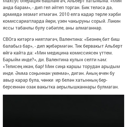
Махсус операция башлангач, Альберт хатынына: «Мин
анда барам», - дип гел әйтеп торган. Бик теләсә дә,
армиядә хезмәт итмәгән. 2010 елга кадәр төрле хәрби
комиссариатларда йөри, үзен чакыруны сорый. Ләкин
яссы табанлы булу сәбәпле, аны алмаганнар.
СВОга китәргә ниятләгәч, Валентина: «Безнең бит биш
балабыз бар», - дип җибәрмәгән. Тик бервакыт Альберт
өйгә кайта да: «Мин медицина комиссиясен үттем.
Барыйм инде?», ди. Валентина кулын селти һәм:
«Телисең икән, бар! Мин сиңа каршы торудан арыдым
инде. Әмма соңыннан үкенмә», дигән. Аның өчен бу
авыр карар була, чөнки ир белән хатынның бер-
берсеннән озак вакытка аерылышканнары булмаган.