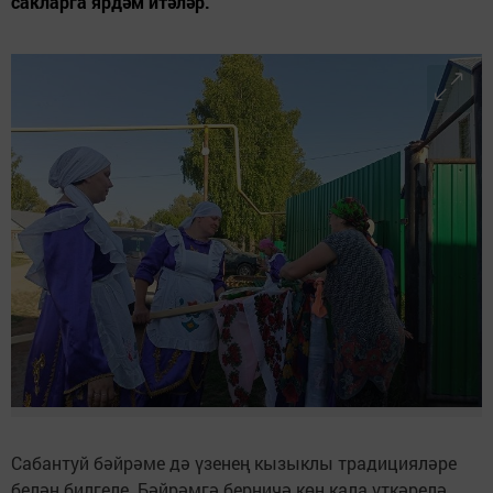
сакларга ярдәм итәләр.
Сабантуй бәйрәме дә үзенең кызыклы традицияләре
белән билгеле. Бәйрәмгә берничә көн кала үткәрелә