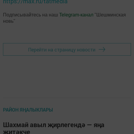
https://max.ru/tatmedia
Подписывайтесь на наш
Telegram-канал
"Шешминская
новь"
Перейти на страницу новости
РАЙОН ЯҢАЛЫКЛАРЫ
Шахмай авыл җирлегендә — яңа
җитәкче