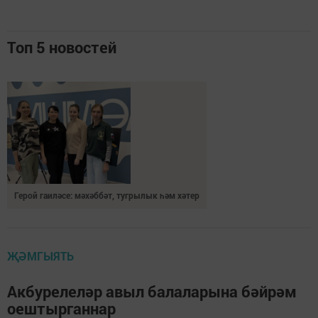
Топ 5 новостей
Герой гаиләсе: мәхәббәт, тугрылык һәм хәтер
ҖӘМГЫЯТЬ
Акбурелеләр авыл балаларына бәйрәм
оештырганнар