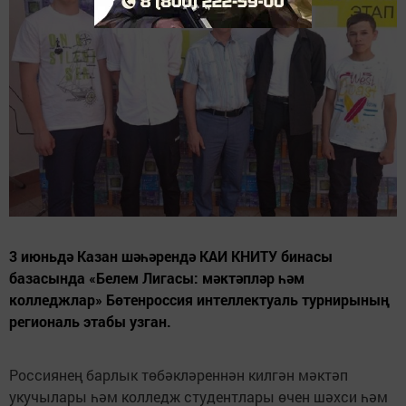
3 июньдә Казан шәһәрендә КАИ КНИТУ бинасы
базасында «Белем Лигасы: мәктәпләр һәм
колледжлар» Бөтенроссия интеллектуаль турнирының
региональ этабы узган.
Россиянең барлык төбәкләреннән килгән мәктәп
укучылары һәм колледж студентлары өчен шәхси һәм