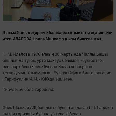
Шахмай авыл җирлеге башкарма комитеты җитәкчесе
итеп ИЛАЛОВА Наилә Минвафа кызы билгеләнгән.
Н. М. Илалова 1970 елның 30 мартында Чаллы Башы
авылында туган, урта махсус белемле, «бухгалтер-
ревизор» белгечлеге буенча Казан кооператив
техникумын тәмамлаган. Бу вазыйфага билгеләнгәнче
«Гарифуллин И. И.» КФХда эшләгән.
Кияүдә, өч бала тәрбияли.
Элек Шахмай АҖ башлыгы булып эшләгән И. Г. Гаризов
шәхси гаризасы буенча үз теләге белән