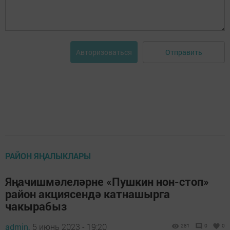
Отправить
Авторизоваться
РАЙОН ЯҢАЛЫКЛАРЫ
Яңачишмәлеләрне «Пушкин нон-стоп»
район акциясендә катнашырга
чакырабыз
admin,
5 июнь 2023 - 19:20
281
0
0