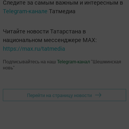
Следите за самым важным и интересным в
Telegram-канале
Татмедиа
Читайте новости Татарстана в
национальном мессенджере MАХ:
https://max.ru/tatmedia
Подписывайтесь на наш
Telegram-канал
"Шешминская
новь"
Перейти на страницу новости