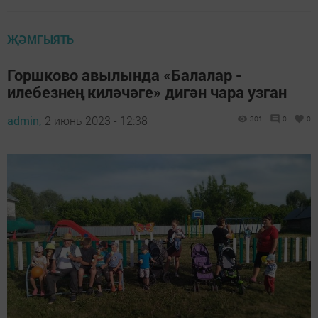
ҖӘМГЫЯТЬ
Горшково авылында «Балалар -
илебезнең киләчәге» дигән чара узган
admin,
2 июнь 2023 - 12:38
301
0
0