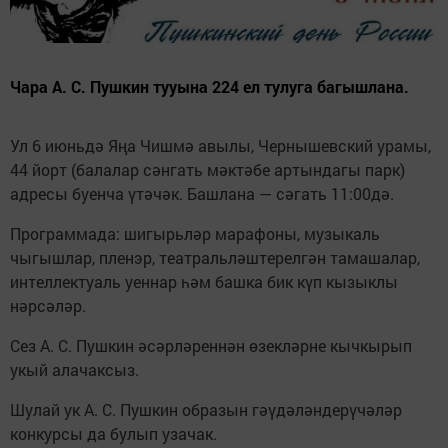
Чара А. С. Пушкин тууына 224 ел тулуга багышлана.
Ул 6 июньдә Яңа Чишмә авылы, Чернышевский урамы,
44 йорт (балалар сәнгать мәктәбе артындагы парк)
адресы буенча үтәчәк. Башлана — сәгать 11:00дә.
Программада: шигырьләр марафоны, музыкаль
чыгышлар, пленэр, театральләштерелгән тамашалар,
интеллектуаль уеннар һәм башка бик күп кызыклы
нәрсәләр.
Сез А. С. Пушкин әсәрләреннән өзекләрне кычкырып
укый алачаксыз.
Шулай ук А. С. Пушкин образын гәүдәләндерүчәләр
конкурсы да булып узачак.