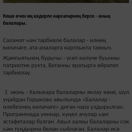
Кеше өчен иң кадерле нәрсәләрнең берсе - аның
балалары.
Сәламәт һәм тәрбияле балалар - илнең
киләчәге, ата-аналарга картлыкта таяныч.
Җәмгыятьнең бурычы - үсеп килүче буынны
патриотик рухта, Ватанны яратырга өйрәтеп
тәрбияләү.
1 июнь - Халыкара балаларны яклау көне, шул
уңайдан Горшково авылында «Балалар -
илебезнең киләчәге» дигән чара уздырылган.
Программада уеннар, күңел ачулар һәм
эстафеталар булган. Авыл халкы балаларны сок
һәм туңдырма белән сыйлаган. Балалар исә