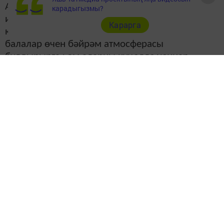
Акбүре авылының мәдәният йортында җәйнең
карадыгызмы?
иң беренче бәйрәмен - Балаларны яклау көнен
Карарга
күңелле итеп үткәргәннәр. Алып баручылар
балалар өчен бәйрәм атмосферасы
булдырырга һәм аларны күңелле уеннар,
җырлар, биюләр белән сөендерергә
тырышканнар.
Балалар өчен бәйрәм оештыруга өлеш кертүче
һәркемгә рәхмәт!