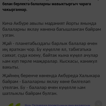
белән берлектә балаларны мавыктыргыч чарага
чакырганнар.
Кичә Акбүре авылы мәдәният йорты янында
балаларны яклау көненә багышланган бәйрәм
узган.
Җәй - планетабыздагы барлык балалар өчен
иң яраткан чор. Бу күңелле ял, табигатькә
сәяхәт, суда коену, байтак кына күңел ачулар
һәм күп төрле маҗаралар. Кыскасы, каникул
вакыты.
Җәйнең беренче көнендә Акбүредә Халыкара
бәйрәм - Балаларны яклау көне билгеләп
үтелгән. Бу - балалар өчен күңелле һәм
шатлыклы бәйрәм булган.
Яшь Татмедиа проектының яңа видеосын