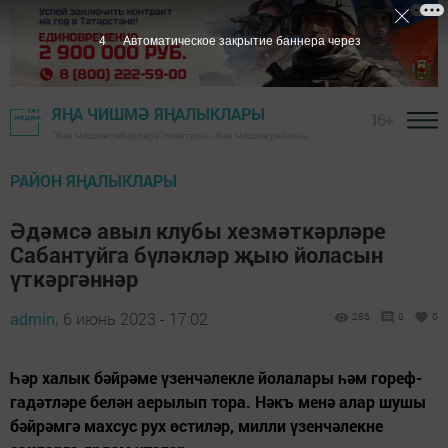
3
Автоматическое закрытие баннера через
ЯҢА ЧИШМӘ ЯҢАЛЫКЛАРЫ
16+
"Яңа Чишмә хәбәрләре" газетасы - Яңа Чишмә районы
РАЙОН ЯҢАЛЫКЛАРЫ
Әдәмсә авыл клубы хезмәткәрләре
Сабантуйга бүләкләр җыю йоласын
үткәргәннәр
admin,
6 июнь 2023 - 17:02
286
0
0
Һәр халык бәйрәме үзенчәлекле йолалары һәм гореф-
гадәтләре белән аерылып тора. Нәкъ менә алар шушы
бәйрәмгә махсус рух өстиләр, милли үзенчәлекне