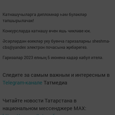
Катнашучыларга дипломнар һәм бүләкләр
тапшырылачак!
Конкурсларда катнашу өчен яшь чикләве юк.
Әсәрләрдән өзекләр уку буенча гаризаларны sheshma-
cbs@yandex электрон почасына җибәрегез.
Гаризалар 2023 елның 5 июненә кадәр кабул ителә.
Следите за самым важным и интересным в
Telegram-канале
Татмедиа
Читайте новости Татарстана в
национальном мессенджере MАХ: