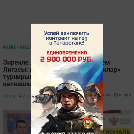
РАЙОН ЯҢАЛЫКЛАРЫ
Зирекле лицее укучылары «Белем
Лигасы: мәктәпләр һәм колледжлар»
турнирының төбәк этабында
катнашканнар
admin,
4 июнь 2023 - 10:33
256
0
0