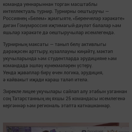
команда уеннарыннан торган масштаблы
интеллектуаль турнир. Турнирны оештыручы —
Россиянең «Белем» җәмгыяте, «Беренчеләр хәрәкәте»
дигән Гомумроссия иҗтимагый-дәүләт балалар һәм
яшьләр хәрәкәте дә оештыручылар исемлегендә.
Турнирның максаты — танып белү активлыгы
дәрәҗәсен арттыру, күзаллауны киңәйтү, мәктәп
укучыларында һәм студентларда эрудицияне һәм
командада эшләү күнекмәләрен үстерү.
Уенда җаваплар бирү өчен логика, эрудиция,
ә кайвакыт иҗади караш таләп ителә.
Зирекле лицее укучылары сайлап алу этабын узганнан
соң Татарстанның иң яхшы 25 командасы исемлегенә
кергәннәр һәм региональ этапта катнашканнар.