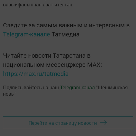
вазыйфасыннан азат ителгән.
Следите за самым важным и интересным в
Telegram-канале
Татмедиа
Читайте новости Татарстана в
национальном мессенджере MАХ:
https://max.ru/tatmedia
Подписывайтесь на наш
Telegram-канал
"Шешминская
новь"
Перейти на страницу новости