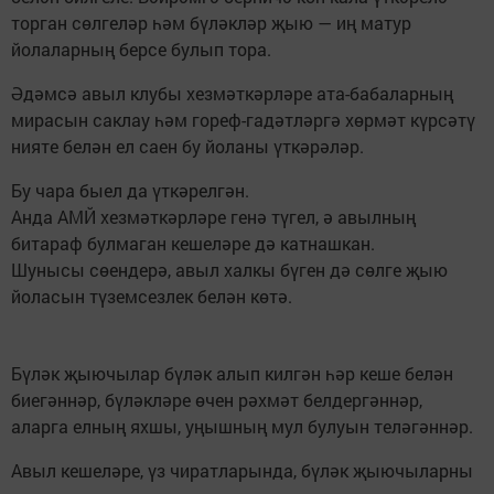
торган сөлгеләр һәм бүләкләр җыю — иң матур
йолаларның берсе булып тора.
Әдәмсә авыл клубы хезмәткәрләре ата-бабаларның
мирасын саклау һәм гореф-гадәтләргә хөрмәт күрсәтү
нияте белән ел саен бу йоланы үткәрәләр.
Бу чара быел да үткәрелгән.
Анда АМЙ хезмәткәрләре генә түгел, ә авылның
битараф булмаган кешеләре дә катнашкан.
Шунысы сөендерә, авыл халкы бүген дә сөлге җыю
йоласын түземсезлек белән көтә.
Бүләк җыючылар бүләк алып килгән һәр кеше белән
биегәннәр, бүләкләре өчен рәхмәт белдергәннәр,
аларга елның яхшы, уңышның мул булуын теләгәннәр.
Авыл кешеләре, үз чиратларында, бүләк җыючыларны