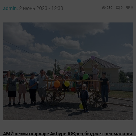
admin,
2 июнь 2023 - 12:33
280
0
0
АМЙ хезмәткәрләре Акбүре АҖнең бюджет оешмалары