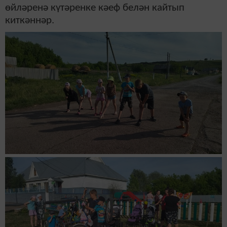
өйләренә күтәренке кәеф белән кайтып
киткәннәр.