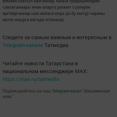
елмаеп озатып калганнар, халык традицияләрен
саклаганнары өчен аларга рәхмәт сүзләрен
җиткергәннәр һәм киләсе елда да бу матур чараны
көтеп алырга вәгъдә иткәннәр.
Следите за самым важным и интересным в
Telegram-канале
Татмедиа
Читайте новости Татарстана в
национальном мессенджере MАХ:
https://max.ru/tatmedia
Подписывайтесь на наш
Telegram-канал
"Шешминская
новь"