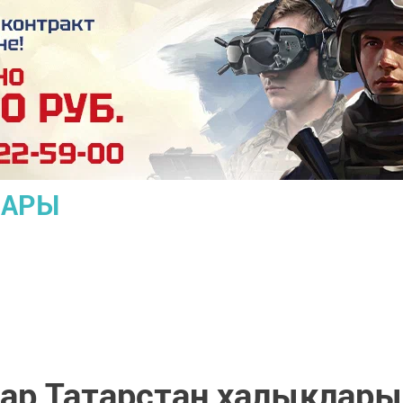
ЛАРЫ
лар Татарстан халыклары