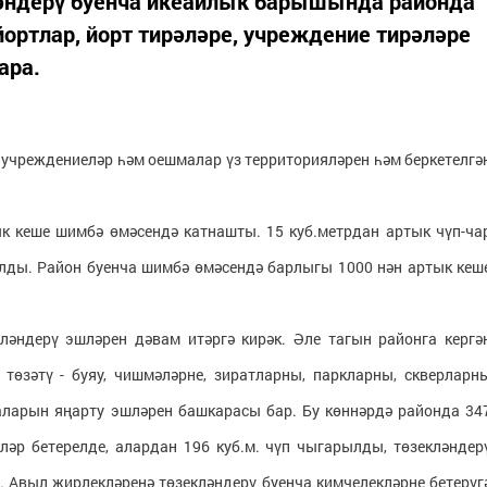
кләндерү буенча икеайлык барышында районда
йортлар, йорт тирәләре, учреждение тирәләре
ара.
ә учреждениеләр һәм оешмалар үз территорияләрен һәм беркетелгә
к кеше шимбә өмәсендә катнашты. 15 куб.метрдан артык чүп-ча
лды. Район буенча шимбә өмәсендә барлыгы 1000 нән артык кеш
әндерү эшләрен дәвам итәргә кирәк. Әле тагын районга кергә
төзәтү - буяу, чишмәләрне, зиратларны, паркларны, скверларн
баларын яңарту эшләрен башкарасы бар. Бу көннәрдә районда 34
кләр бетерелде, алардан 196 куб.м. чүп чыгарылды, төзекләндер
. Авыл җирлекләренә төзекләндерү буенча кимчелекләрне бетерүг