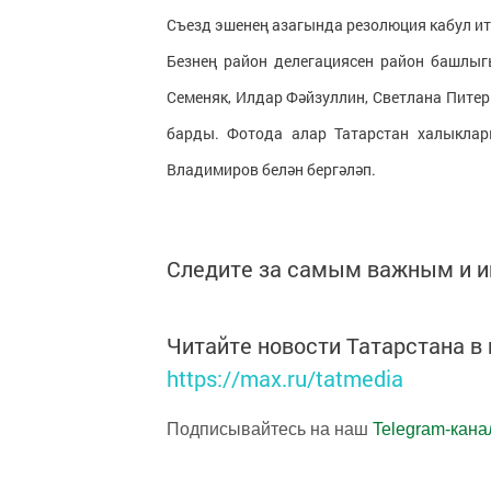
Съезд эшенең азагында резолюция кабул ит
Безнең район делегациясен район башлыг
Семеняк, Илдар Фәйзуллин, Светлана Пите
барды. Фотода алар Татарстан халыкла
Владимиров белән бергәләп.
Следите за самым важным и 
Читайте новости Татарстана 
https://max.ru/tatmedia
Подписывайтесь на наш
Telegram-кана