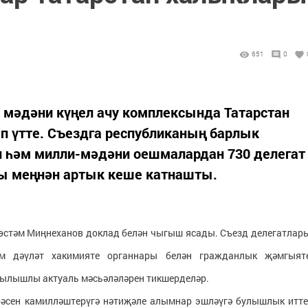
651
0
" мәдәни күңел ачу комплексында Татарстан
 үтте. Съездга республиканың барлык
 һәм милли-мәдәни оешмалардан 730 делегат
гы меңнән артык кеше катнашты.
өстәм Миңнеханов доклад белән чыгыш ясады. Съезд делегатлар
әм дәүләт хакимияте органнары белән гражданлык җәмгыят
гылышлы актуаль мәсьәләләрен тикшерделәр.
рәсен камилләштерүгә нәтиҗәле алымнар эшләүгә булышлык итте