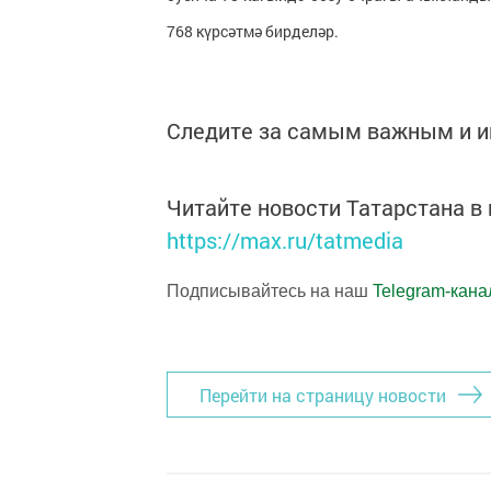
768 күрсәтмә бирделәр.
Следите за самым важным и 
Читайте новости Татарстана 
https://max.ru/tatmedia
Подписывайтесь на наш
Telegram-кана
Перейти на страницу новости