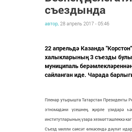
съездында
автор,
28 апрель 2017 - 05:46
22 апрельдә Казанда "Корстон
халыкларының 3 съезды булып
муниципаль берәмлекләреннән
сайланган иде. Чарада барлы
Пленар утырышта Татарстан Президенты Р
этномәдәни үсешнең, җирле үзидарә һ
институтларының үзара хезмәттәшлеккә ка
Съезд милли сәясәт өлкәсендә дәүләт ида