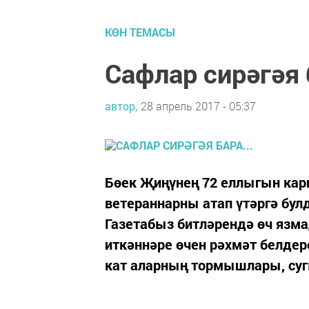
КӨН ТЕМАСЫ
Сафлар сирәгәя б
автор,
28 апрель 2017 - 05:37
Бөек Җиңүнең 72 еллыгын ка
ветераннарны атап үтәргә бул
Газетабыз битләрендә өч язма
иткәннәре өчен рәхмәт белдер
кат аларның тормышлары, суг