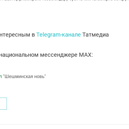
интересным в
Telegram-канале
Татмедиа
в национальном мессенджере MАХ:
л
"Шешминская новь"