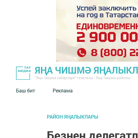
ЯҢА ЧИШМӘ ЯҢАЛЫК
"Яңа Чишмә хәбәрләре" газетасы - Яңа Чишмә районы
Баш бит
Реклама
РАЙОН ЯҢАЛЫКЛАРЫ
Безнең делегат