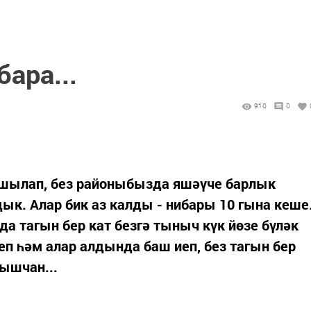
ара...
910
0
ршылап, без районыбызда яшәүче барлык
дык. Алар бик аз калды - нибары 10 гына кеше
да тагын бер кат безгә тыныч күк йөзе бүләк
еп һәм алар алдында баш иеп, без тагын бер
ышчан...