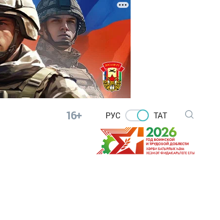
16+
РУС
ТАТ