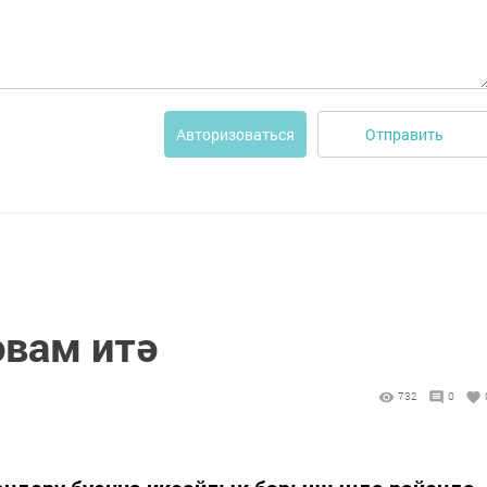
Отправить
Авторизоваться
әвам итә
732
0