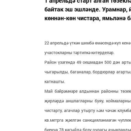
1 апрельдә старт алган төзе
байтак эш эшләнде. Урамнар, 
көннән-көн чистара, ямьләнә б
22 апрельдә үткән шимбә өмәсендә күп кен
участокларны тәртипкә китерделәр.
Район үзәгендә 49 оешмадан 500 дән арты
чыгарылды, баганалар, бордюрлар агарты
катнашты.
Май бәйрәмнәре алдыннан районны төзекл
җирләрдә аншлагларны буяу, коймаларны 
чистарту, агачлар утырту һәм чәчәк клум
кв.метрга җәелгән санкцияләнмәгән чүпле
буенча 78 кагыйдә бозу очрагы ачыкланды