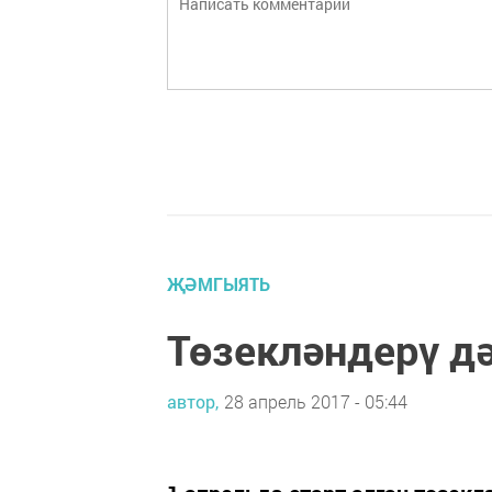
ҖӘМГЫЯТЬ
Төзекләндерү д
автор,
28 апрель 2017 - 05:44