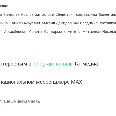
елде.
ы Вячеслав Козлов җитәкләде. Делегация составында Валентин
ркина, Камил Хәйруллин, Михаил Демидов һәм Владимир Охотнико
ры Ассамблеясы Советы башкарма комитеты җитәкчесе Никола
интересным в
Telegram-канале
Татмедиа
в национальном мессенджере MАХ:
л
"Шешминская новь"