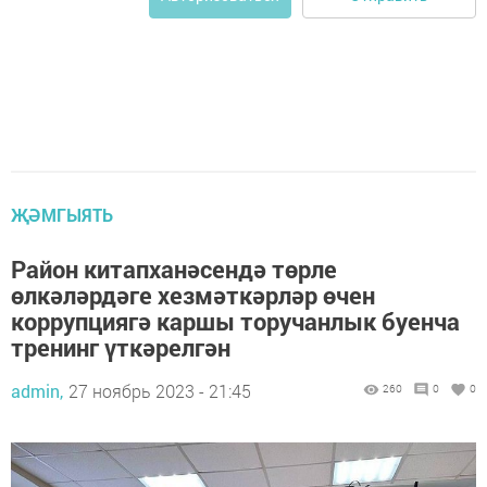
ҖӘМГЫЯТЬ
Район китапханәсендә төрле
өлкәләрдәге хезмәткәрләр өчен
коррупциягә каршы торучанлык буенча
тренинг үткәрелгән
admin,
27 ноябрь 2023 - 21:45
260
0
0