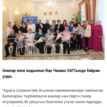
Әниләр көне алдыннан Яңа Чишмә ЗАГСында бәйрәм
узды.
Чарага сәламәтлек ягыннан мөмкинлекләре чикләнгән
балаларны тәрбияләүче әниләр һәм бергә гомер
итүләренең 45 еллыгын билгеләп үтүче гаилә парлары