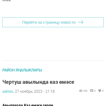
Перейти на страницу новости
РАЙОН ЯҢАЛЫКЛАРЫ
Чертуш авылында каз өмәсе
admin,
27 ноябрь 2023 - 21:18
262
0
0
Авылларда Каз өмәсе гөрли.