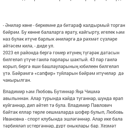
- Әниләр көне - беркемне дә битараф калдырмый торган
бәйрәм. Бу көнне балаларга ярату, кайгырту, игелек һәм
наз бүләк итүче барлык әниләргә дә рәхмәт сүзләре
әйтәсем килә, - диде ул.
2023 ел районда бергә гомер итүнең түгәрәк датасын
билгеләп үтүче гаилә парлары шактый. 43 пар гаилә
корып, бергә яши башлауларының юбилеен билгеләп
үтә. Бәйрәмгә «сапфир» туйларын бәйрәм итүчеләр дә
чакырылган.
Владимир һәм Любовь Бутиннар Яңа Чишмә
авылыннан. Алар турында кайда туганнар, шунда ярап
куйганнар, дип әйтеп тә була. Владимир Павлович
байтак еллар төрле оешмаларда шофер булып, Любовь
Ивановна - спорт клубында эшләгәннәр. Алар ике бала
тәрбияләп үстергәннәр, дүрт оныклары бар. Хезмәт