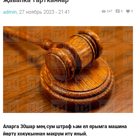
admin,
27 ноябрь 2023 - 21:41
247
0
0
Аларга 30шар мең сум штраф һәм ел ярымга машина
йөртү хокукыннан мәхрүм итү яный.