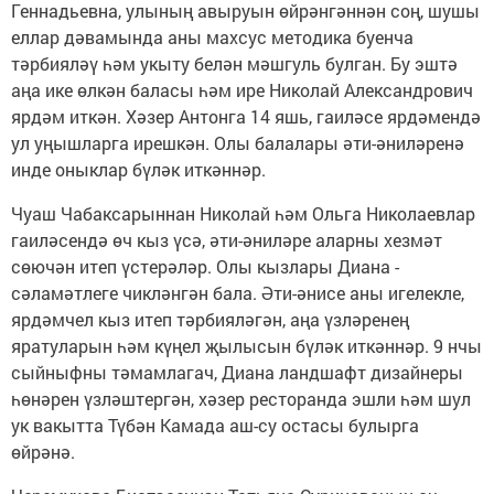
Геннадьевна, улының авыруын өйрәнгәннән соң, шушы
еллар дәвамында аны махсус методика буенча
тәрбияләү һәм укыту белән мәшгуль булган. Бу эштә
аңа ике өлкән баласы һәм ире Николай Александрович
ярдәм иткән. Хәзер Антонга 14 яшь, гаиләсе ярдәмендә
ул уңышларга ирешкән. Олы балалары әти-әниләренә
инде оныклар бүләк иткәннәр.
Чуаш Чабаксарыннан Николай һәм Ольга Николаевлар
гаиләсендә өч кыз үсә, әти-әниләре аларны хезмәт
сөючән итеп үстерәләр. Олы кызлары Диана -
сәламәтлеге чикләнгән бала. Әти-әнисе аны игелекле,
ярдәмчел кыз итеп тәрбияләгән, аңа үзләренең
яратуларын һәм күңел җылысын бүләк иткәннәр. 9 нчы
сыйныфны тәмамлагач, Диана ландшафт дизайнеры
һөнәрен үзләштергән, хәзер ресторанда эшли һәм шул
ук вакытта Түбән Камада аш-су остасы булырга
өйрәнә.