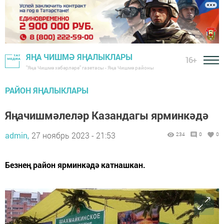
ЯҢА ЧИШМӘ ЯҢАЛЫКЛАРЫ
16+
"Яңа Чишмә хәбәрләре" газетасы - Яңа Чишмә районы
РАЙОН ЯҢАЛЫКЛАРЫ
Яңачишмәлеләр Казандагы ярминкәдә
admin,
27 ноябрь 2023 - 21:53
234
0
0
Безнең район ярминкәдә катнашкан.