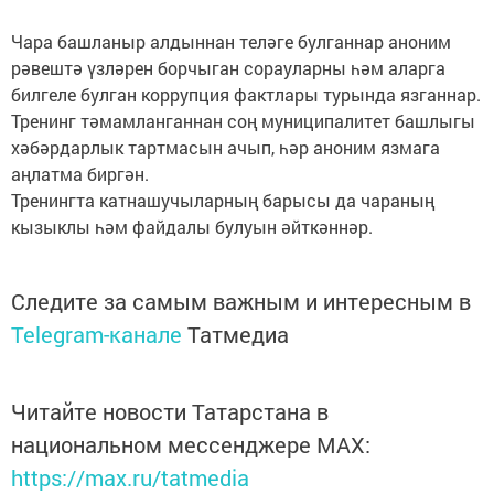
Чара башланыр алдыннан теләге булганнар аноним
рәвештә үзләрен борчыган сорауларны һәм аларга
билгеле булган коррупция фактлары турында язганнар.
Тренинг тәмамланганнан соң муниципалитет башлыгы
хәбәрдарлык тартмасын ачып, һәр аноним язмага
аңлатма биргән.
Тренингта катнашучыларның барысы да чараның
кызыклы һәм файдалы булуын әйткәннәр.
Следите за самым важным и интересным в
Telegram-канале
Татмедиа
Читайте новости Татарстана в
национальном мессенджере MАХ:
https://max.ru/tatmedia