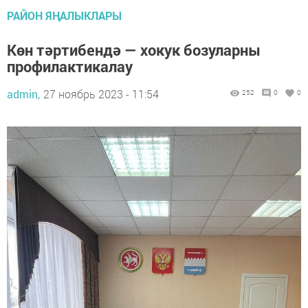
РАЙОН ЯҢАЛЫКЛАРЫ
Көн тәртибендә — хокук бозуларны
профилактикалау
admin,
27 ноябрь 2023 - 11:54
252
0
0