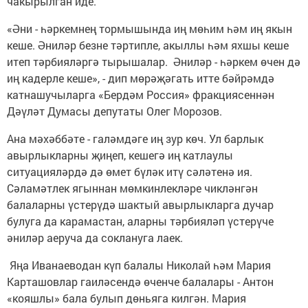
чакырылган иде.
«Әни - һәркемнең тормышында иң мөһим һәм иң якын
кеше. Әниләр безне тәртипле, акыллы һәм яхшы кеше
итеп тәрбияләргә тырышалар. Әниләр - һәркем өчен дә
иң кадерле кеше», - дип мөрәҗәгать итте бәйрәмдә
катнашучыларга «Бердәм Россия» фракциясеннән
Дәүләт Думасы депутаты Олег Морозов.
Ана мәхәббәте - галәмдәге иң зур көч. Ул барлык
авырлыкларны җиңеп, кешегә иң катлаулы
ситуацияләрдә дә өмет бүләк итү сәләтенә ия.
Сәламәтлек ягыннан мөмкинлекләре чикләнгән
балаларны үстерүдә шактый авырлыкларга дучар
булуга да карамастан, аларны тәрбияләп үстерүче
әниләр аеруча да соклануга лаек.
Яңа Иванаеводан күп балалы Николай һәм Мария
Карташовлар гаиләсендә өченче балалары - Антон
«кояшлы» бала булып дөньяга килгән. Мария