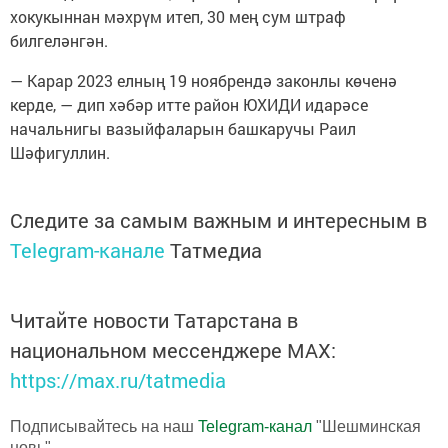
хокукыннан мәхрүм итеп, 30 мең сум штраф
билгеләнгән.
— Карар 2023 елның 19 ноябрендә законлы көченә
керде, — дип хәбәр итте район ЮХИДИ идарәсе
начальнигы вазыйфаларын башкаручы Раил
Шәфигуллин.
Следите за самым важным и интересным в
Telegram-канале
Татмедиа
Читайте новости Татарстана в
национальном мессенджере MАХ:
https://max.ru/tatmedia
Подписывайтесь на наш
Telegram-канал
"Шешминская
новь"