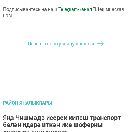
Подписывайтесь на наш
Telegram-канал
"Шешминская
новь"
Перейти на страницу новости
РАЙОН ЯҢАЛЫКЛАРЫ
Яңа Чишмәдә исерек килеш транспорт
белән идарә иткән ике шоферны
җавапка тартканнар