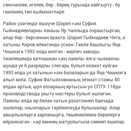
сөючәнлек, игелек, бер - берең турында кайгырту - бу
гаиләнең төп кыйммәтләре.
Район үзәгендә яшәүче Шәрип һәм Суфия
Гыймадиевларны язмыш Яр Чаллыда очраштырган,
алар бер - берсеннән еракта: Шәрип Гыймадиев Чита, ә
хатыны Киров өлкәсендә үскән. Гаилә башлыгы Яңа
Чишмәгә 1992 елда килгән - кирпеч заводы
төзелешендә катнашкан һәм лаеклы ялга чыкканчы
шунда ук 6 разрядлы слесарь булып хезмәт куйган.
1993 елда ул хатынын һәм балаларын да Яңа Чишмәгә
алып килә. Суфия Фатыйховнаның хезмәт стажы 40
елдан артык, шул елларның яртысын ул СПТУ- 118дә
производствода укыту мастеры булып эшләгән.
Лаеклы ялда ир белән хатын рәхәтләнеп бакчада
эшлиләр, оныкларын тәрбияләүдә булышалар. Алар
авырлыкларга зарланырга, төшенкелеккә бирелергә
өйрәнмәгән - һәр көннең матурлыгына сөенеп яшиләр.