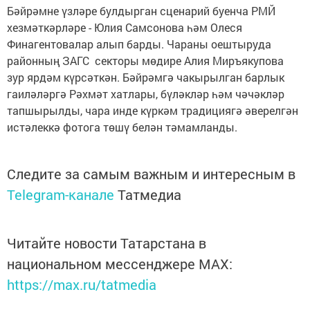
Бәйрәмне үзләре булдырган сценарий буенча РМЙ
хезмәткәрләре - Юлия Самсонова һәм Олеся
Финагентовалар алып барды. Чараны оештыруда
районның ЗАГС секторы мөдире Алия Миръякупова
зур ярдәм күрсәткән. Бәйрәмгә чакырылган барлык
гаиләләргә Рәхмәт хатлары, бүләкләр һәм чәчәкләр
тапшырылды, чара инде күркәм традициягә әверелгән
истәлеккә фотога төшү белән тәмамланды.
Следите за самым важным и интересным в
Telegram-канале
Татмедиа
Читайте новости Татарстана в
национальном мессенджере MАХ:
https://max.ru/tatmedia