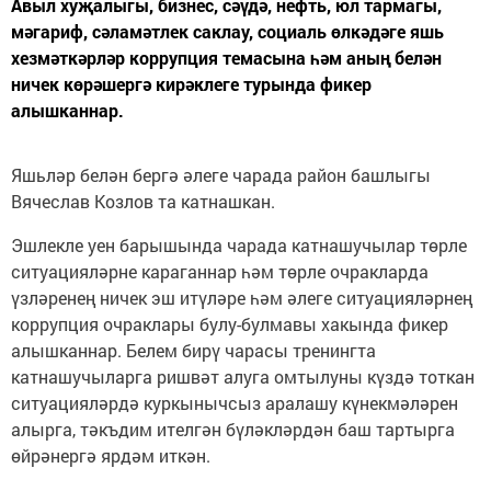
Авыл хуҗалыгы, бизнес, сәүдә, нефть, юл тармагы,
мәгариф, сәламәтлек саклау, социаль өлкәдәге яшь
хезмәткәрләр коррупция темасына һәм аның белән
ничек көрәшергә кирәклеге турында фикер
алышканнар.
Яшьләр белән бергә әлеге чарада район башлыгы
Вячеслав Козлов та катнашкан.
Эшлекле уен барышында чарада катнашучылар төрле
ситуацияләрне караганнар һәм төрле очракларда
үзләренең ничек эш итүләре һәм әлеге ситуацияләрнең
коррупция очраклары булу-булмавы хакында фикер
алышканнар. Белем бирү чарасы тренингта
катнашучыларга ришвәт алуга омтылуны күздә тоткан
ситуацияләрдә куркынычсыз аралашу күнекмәләрен
алырга, тәкъдим ителгән бүләкләрдән баш тартырга
өйрәнергә ярдәм иткән.