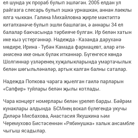
ел шунда ук прораб булып эшләгән. 2005 елдан ул
райгазга слесарь булып эшкә урнашкан, аннан лаеклы
ялга чыккан. Галина Михайловна җирле мәктәптә
китапханәче булып эшли башлаган, ә аннары 34 ел
балалар бакчасында тәрбияче булган. Ир белән хатын
ике кыз үстергәннәр. Надежда - Казанда даруханә
мөдире, Ирина - Түбән Камада фармацевт, алар әти-
әнисенә ике онык бүләк иткәннәр. Бүгенгесе көндә
Шолгиннар үзләренең хуҗалыкларында умартачылык
белән шөгыльләнәләр, артык калган балны саталар.
Надежда Попкова чарага җыелган гаилә парларын
«Сапфир» туйлары белән җылы котлады.
Чара концерт номерлары белән үрелеп барды. Бәйрәм
кунаклары алдында БСМнең вокал бүлегендә укучы
Диләрә Мисбахова, Анастасия Якушкина һәм
Черемухово Бистәсеннән «Рябинушка» халык ансамбле
чыгыш ясадылар.