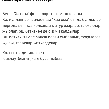
Бүген "Хатирә" фольклор төркеме кызлары,
Хәлиуллиннар гаиләсендә "Каз өмә" сендә булдылар.
Бергәләшеп, каз йолканда матур җырлар, такмаклар
жырлап, эш беткәнен дә сизми калдылар.
Эш беткәч, тәмле бәлеш белән сыйланып, хуҗаларга
җылы, теләкләр җиткерделәр.
Халык традицияләрен
саклау -безнең изге бурычыбыз.