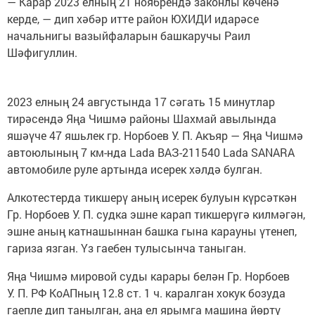
— Карар 2023 елның 21 ноябрендә законлы көченә
керде, — дип хәбәр итте район ЮХИДИ идарәсе
начальнигы вазыйфаларын башкаручы Раил
Шәфигуллин.
2023 елның 24 августында 17 сәгать 15 минутлар
тирәсендә Яңа Чишмә районы Шахмай авылында
яшәүче 47 яшьлек гр. Норбоев У. П. Акъяр — Яңа Чишмә
автоюлының 7 км-нда Lada ВАЗ-211540 Lada SANARA
автомобиле руле артында исерек хәлдә булган.
Алкотестерда тикшерү аның исерек булуын күрсәткән
Гр. Норбоев У. П. судка эшне карап тикшерүгә килмәгән,
эшне аның катнашыннан башка гына карауны үтенеп,
гариза язган. Үз гаебен тулысынча таныган.
Яңа Чишмә мировой суды карары белән Гр. Норбоев
У. П. РФ КоАПның 12.8 ст. 1 ч. каралган хокук бозуда
гаепле дип танылган, аңа ел ярымга машина йөртү