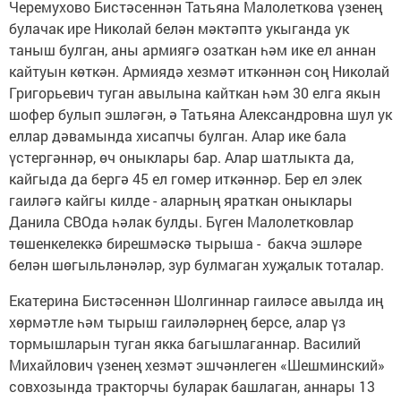
Черемухово Бистәсеннән Татьяна Малолеткова үзенең
булачак ире Николай белән мәктәптә укыганда ук
таныш булган, аны армиягә озаткан һәм ике ел аннан
кайтуын көткән. Армиядә хезмәт иткәннән соң Николай
Григорьевич туган авылына кайткан һәм 30 елга якын
шофер булып эшләгән, ә Татьяна Александровна шул ук
еллар дәвамында хисапчы булган. Алар ике бала
үстергәннәр, өч оныклары бар. Алар шатлыкта да,
кайгыда да бергә 45 ел гомер иткәннәр. Бер ел элек
гаиләгә кайгы килде - аларның яраткан оныклары
Данила СВОда һәлак булды. Бүген Малолетковлар
төшенкелеккә бирешмәскә тырыша - бакча эшләре
белән шөгыльләнәләр, зур булмаган хуҗалык тоталар.
Екатерина Бистәсеннән Шолгиннар гаиләсе авылда иң
хөрмәтле һәм тырыш гаиләләрнең берсе, алар үз
тормышларын туган якка багышлаганнар. Василий
Михайлович үзенең хезмәт эшчәнлеген «Шешминский»
совхозында тракторчы буларак башлаган, аннары 13