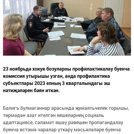
23 ноябрьдә хокук бозуларны профилактикалау буенча
комиссия утырышы узган, анда профилактика
субъектлары 2023 елның 3 кварталындагы эш
нәтиҗәләрен бәян иткән.
Балигъ булмаганнар арасында җинаятьчелек торышы,
төрмәдән азат ителгән кешеләрнең социаль
адаптациясе, сәламәт яшәү рәвешен пропагандалау
буенча өстәмә чаралар үткәрү мәсьәләләре буенча