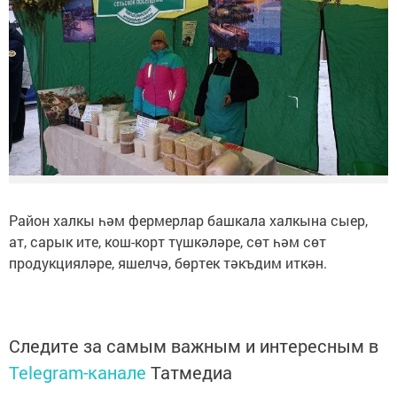
Район халкы һәм фермерлар башкала халкына сыер,
ат, сарык ите, кош-корт түшкәләре, сөт һәм сөт
продукцияләре, яшелчә, бөртек тәкъдим иткән.
Следите за самым важным и интересным в
Telegram-канале
Татмедиа