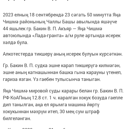
2023 елның 18 сентябрендә 23 сәгать 50 минутта Яңа
Чишмә районының Чаллы Башы авылында яшәүче
44 яшьлек гр. Бакин В. П. Акъяр — Яңа Чишмә
автоюлында «Лада-гранта» а/м руле артында исерек
хәлдә була.
Алкотестерда тикшерү аның исерек булуын күрсәткән.
Гр. Бакин В. П. судка эшне карап тикшерүгә килмәгән,
эшне аның катнашыннан башка гына карауны үтенеп,
гариза язган. Үз гаебен тулысынча таныган.
Яңа Чишмә мировой суды карары белән гр. Бакин В. П.
РФ КоАПның 12.8 ст. 1 ч. каралган хокук бозуда гаепле
дип танылган, аңа ел ярымга машина йөртү
хокукыннан мәхрүм итеп, 30 мең сум штраф
билгеләнгән.