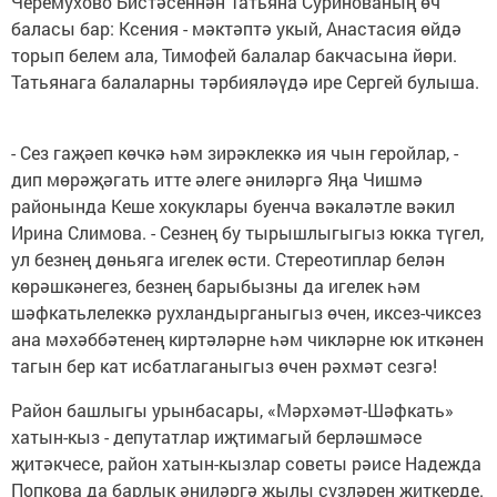
Черемухово Бистәсеннән Татьяна Суринованың өч
баласы бар: Ксения - мәктәптә укый, Анастасия өйдә
торып белем ала, Тимофей балалар бакчасына йөри.
Татьянага балаларны тәрбияләүдә ире Сергей булыша.
- Сез гаҗәеп көчкә һәм зирәклеккә ия чын геройлар, -
дип мөрәҗәгать итте әлеге әниләргә Яңа Чишмә
районында Кеше хокуклары буенча вәкаләтле вәкил
Ирина Слимова. - Сезнең бу тырышлыгыгыз юкка түгел,
ул безнең дөньяга игелек өсти. Стереотиплар белән
көрәшкәнегез, безнең барыбызны да игелек һәм
шәфкатьлелеккә рухландырганыгыз өчен, иксез-чиксез
ана мәхәббәтенең киртәләрне һәм чикләрне юк иткәнен
тагын бер кат исбатлаганыгыз өчен рәхмәт сезгә!
Район башлыгы урынбасары, «Мәрхәмәт-Шәфкать»
хатын-кыз - депутатлар иҗтимагый берләшмәсе
җитәкчесе, район хатын-кызлар советы рәисе Надежда
Попкова да барлык әниләргә җылы сүзләрен җиткерде.