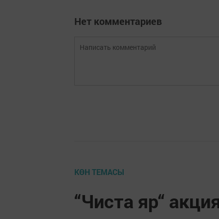
Нет комментариев
КӨН ТЕМАСЫ
“Чиста яр“ акци