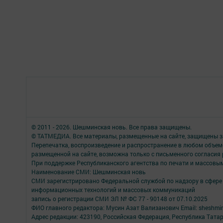
© 2011 - 2026. Шешминская новь. Все права защищены.
© ТАТМЕДИА. Все материалы, размещенные на сайте, защищены з
Перепечатка, воспроизведение и распространение в любом объе
размещенной на сайте, возможна только с письменного согласия
При поддержке Республиканского агентства по печати и массов
Наименование СМИ: Шешминская новь
СМИ зарегистрировано Федеральной службой по надзору в сфере 
информационных технологий и массовых коммуникаций
запись о регистрации СМИ ЭЛ № ФС 77 - 90148 от 07.10.2025
ФИО главного редактора: Мусин Азат Вализанович Email: sheshmin
Адрес редакции: 423190, Российская Федерация, Республика Тата