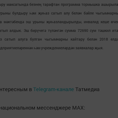
дыру максатында безнең тарафтан программа тормышка ашырыла
 урыны булдыру һәм җиһаз сатып алу белән бәйле чыгымнарн
та мәктәбендә эш урыны җиһазландырылды, инвалид кеше өче
атып алдык. Эш бирүчегә түләнгән сумма 72690 сум тәшкил итә
аз сатып алуга булган чыгымнарны кайтару белән 2018 елд
дприятиеләреннән һәм учреждениеләрдән заявкалар җыя.
интересным в
Telegram-канале
Татмедиа
в национальном мессенджере MАХ: