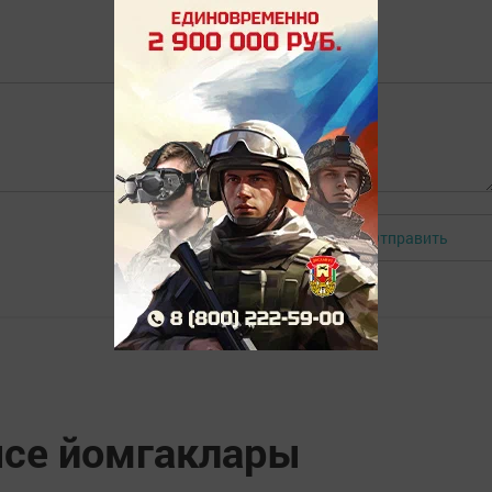
Отправить
Авторизоваться
ясе йомгаклары