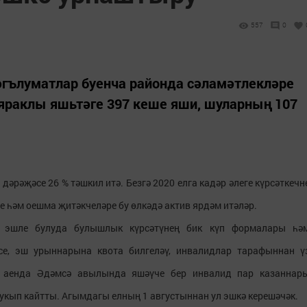
557
0
әгълуматлар буенча районда сәламәтлекләре
 яраклы яшьтәге 397 кеше яши, шуларның 107
рәҗәсе 26 % тәшкил итә. Безгә 2020 елга кадәр әлеге күрсәткечн
ие һәм оешма җитәкчеләре бу өлкәдә актив ярдәм итәләр.
 эшле булуда булышлык күрсәтүнең бик күп формалары һә
се, эш урыннарына квота билгеләү, инвалидлар тарафыннан ү
 аенда Әдәмсә авылында яшәүче бер инвалид пар казаннар
укып кайтты. Агымдагы елның 1 августыннан ул эшкә керешәчәк.