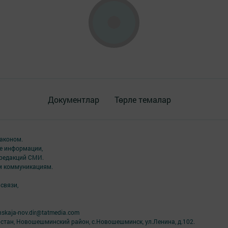
Документлар
Төрле темалар
аконом.
ме информации,
 редакций СМИ.
ым коммуникациям.
связи,
skaja-nov.dir@tatmedia.com
рстан, Новошешминский район, с.Новошешминск, ул.Ленина, д.102.