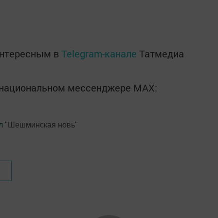
интересным в
Telegram-канале
Татмедиа
в национальном мессенджере MАХ:
л
"Шешминская новь"