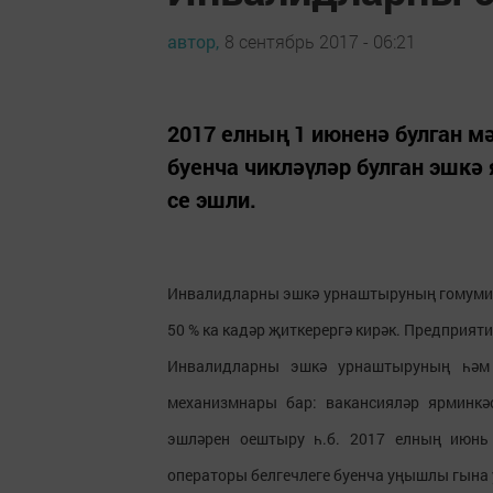
автор,
8 сентябрь 2017 - 06:21
2017 елның 1 июненә булган м
буенча чикләүләр булган эшкә
се эшли.
Инвалидларны эшкә урнаштыруның гомуми дә
50 % ка кадәр җиткерергә кирәк. Предприят
Инвалидларны эшкә урнаштыруның һәм
механизмнары бар: вакансияләр ярминкә
эшләрен оештыру һ.б. 2017 елның июнь
операторы белгечлеге буенча уңышлы гына 