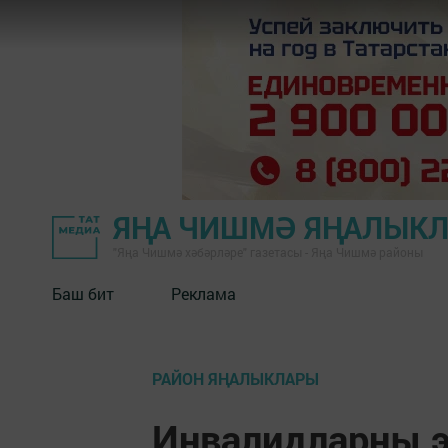
ЯҢА ЧИШМӘ ЯҢАЛЫК
"Яңа Чишмә хәбәрләре" газетасы - Яңа Чишмә районы
Баш бит
Реклама
РАЙОН ЯҢАЛЫКЛАРЫ
Инвалидларны 