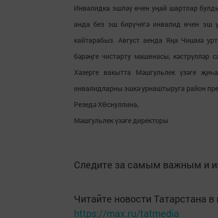
Инвалидка эшләү өчен уңай шартлар бул
анда без эш бирүчегә инвалид өчен эш
кайтарабыз. Август аенда Яңа Чишмә ур
бәрәңге чистарту машинасы, кәстрүлләр с
Хәзерге вакытта Мәшгульлек үзәге җиһ
инвалидларны эшкә урнаштыруга район пре
Резедә ХӨснуллина,
Мәшгульлек үзәге директоры
Следите за самым важным и 
Читайте новости Татарстана 
https://max.ru/tatmedia