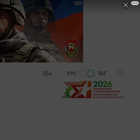
16+
РУС
ТАТ