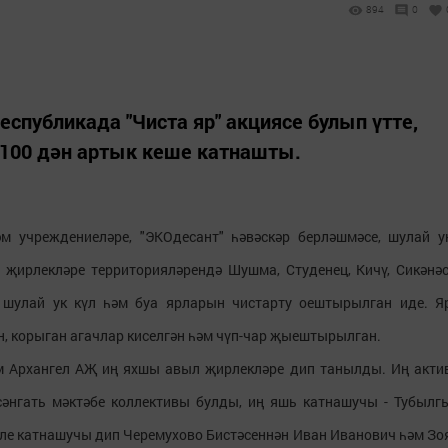
894
0
еспубликада "Чиста яр" акциясе булып үтте,
100 дән артык кеше катнашты.
 учреждениеләре, "ЭКОдесант" һәвәскәр берләшмәсе, шулай у
җирлекләре территорияләрендә Шушма, Студенец, Кичү, Сикәнәс
, шулай ук күл һәм буа ярларын чистарту оештырылган иде. Я
, корыган агачлар киселгән һәм чүп-чар җыештырылган.
м Архангел АҖ иң яхшы авыл җирлекләре дип танылды. Иң акти
сәнгать мәктәбе коллективы булды, иң яшь катнашучы - Тубылг
әле катнашучы дип Черемухово Бистәсеннән Иван Иванович һәм Зо