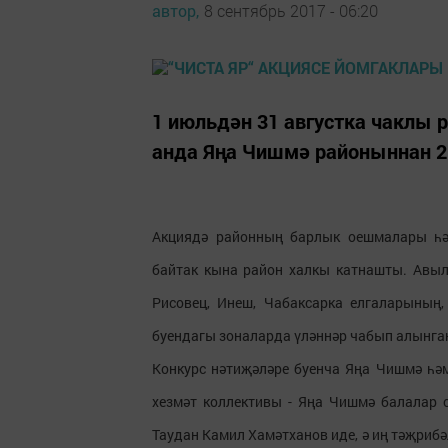
автор,
8 сентябрь 2017 - 06:20
1 июльдән 31 августка чаклы р
анда Яңа Чишмә районыннан 2
Акциядә районның барлык оешмалары һәм
байтак кына район халкы катнашты. Авыл 
Рисовец, Инеш, Чабаксарка елгаларының
буендагы зоналарда үләннәр чабып алынган
Конкурс нәтиҗәләре буенча Яңа Чишмә һә
хезмәт коллективы - Яңа Чишмә балалар 
Таудан Камил Хамәтханов иде, ә иң тәҗриб