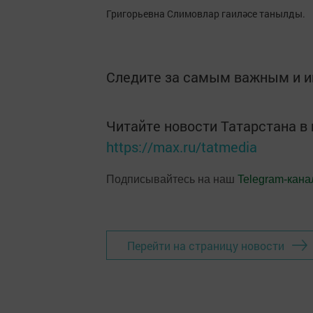
Григорьевна Слимовлар гаиләсе танылды.
Следите за самым важным и 
Читайте новости Татарстана 
https://max.ru/tatmedia
Подписывайтесь на наш
Telegram-кана
Перейти на страницу новости