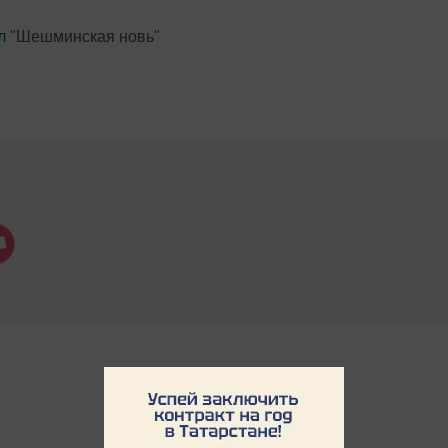
л
"Шешминская новь"