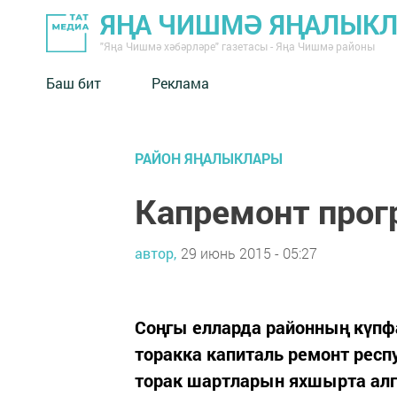
ЯҢА ЧИШМӘ ЯҢАЛЫК
"Яңа Чишмә хәбәрләре" газетасы - Яңа Чишмә районы
Баш бит
Реклама
РАЙОН ЯҢАЛЫКЛАРЫ
Капремонт прог
автор,
29 июнь 2015 - 05:27
Соңгы елларда районның күпф
торакка капиталь ремонт рес
торак шартларын яхшырта алга