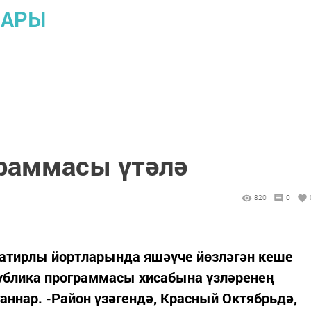
ЛАРЫ
раммасы үтәлә
820
0
атирлы йортларында яшәүче йөзләгән кеше
публика программасы хисабына үзләренең
ннар. -Район үзәгендә, Красный Октябрьдә,