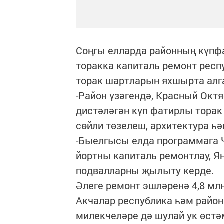
Соңгы елларда районның күпф
торакка капиталь ремонт рес
торак шартларын яхшырта алг
-Район үзәгендә, Красный Окт
дистәләгән күп фатирлы торак 
сөйли төзелеш, архитектура һ
-Быелгысы елда программага 
йортны капиталь ремонтлау, Я
подвалларны җылыту керде.
Әлеге ремонт эшләренә 4,8 мл
Акчалар республика һәм район
милекчеләре дә шулай ук өстә