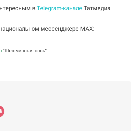
интересным в
Telegram-канале
Татмедиа
в национальном мессенджере MАХ:
л
"Шешминская новь"