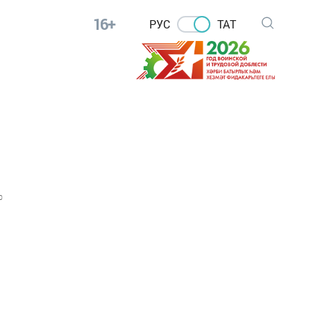
16+
РУС
ТАТ
0