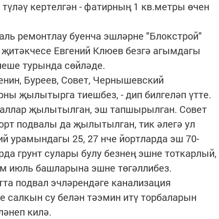
түләү кертелгән - фатирның 1 кв.метры өчен
аль ремонтлау буенча эшләрне "Блокстрой"
җитәкчесе Евгений Клюев безгә агымдагы
леше турында сөйләде.
Ленин, Буреев, Совет, Чернышевский
ны җылытырга тиешбез, - дип билгеләп үтте.
дваллар җылытылган, эш тапшырылган. Совет
рт подвалы да җылытылган, тик әлегә ул
 урамындагы 25, 27 нче йортларда эш 70-
да грунт сулары булу безнең эшне тоткарлый,
әм июль башларына эшне төгәллибез.
тта подвал эчләрендәге канализация
е салкын су белән тәэмин итү торбаларын
әнеп килә.