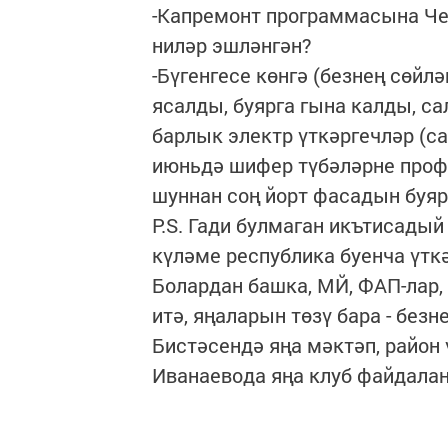
-Капремонт программасына Чер
ниләр эшләнгән?
-Бүгенгесе көнгә (безнең сөйл
ясалды, буярга гына калды, са
барлык электр үткәргечләр (с
июньдә шифер түбәләрне проф
шуннан соң йорт фасадын буяр
Р.S. Гади булмаган икътисадый
күләме республика буенча үтк
Болардан башка, МЙ, ФАП-лар,
итә, яңаларын төзү бара - бе
Бистәсендә яңа мәктәп, район
Иванаевода яңа клуб файдала