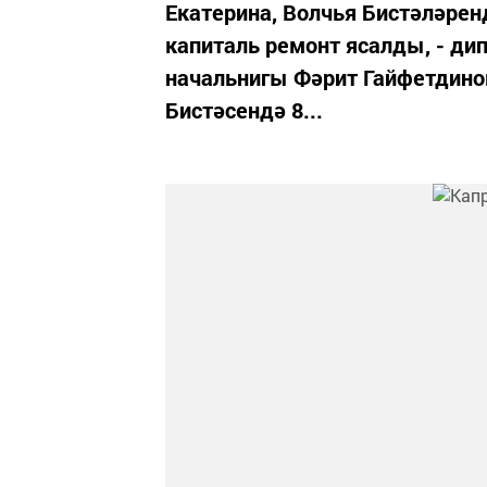
Екатерина, Волчья Бистәләрен
капиталь ремонт ясалды, - дип
начальнигы Фәрит Гайфетдино
Бистәсендә 8...