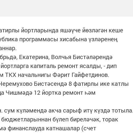
атирлы йортларында яшәүче йөзләгән кеше
публика программасы хисабына үзләренең
аннар.
ябрьдә, Екатерина, Волчья Бистәләрендә
йортларга капиталь ремонт ясалды, - дип
әм ТКХ начальнигы Фәрит Гайфетдинов.
Черемухово Бистәсендә 8 фатирлы ике катлы
ңа Чишмәдә 12 йортка ремонт һәм
н. сум күләмендә акча сарыф итү күздә тотыла
 бюджетларыннан бүлеп биреләчәк, торак
мә финанслауда катнашалар (счет