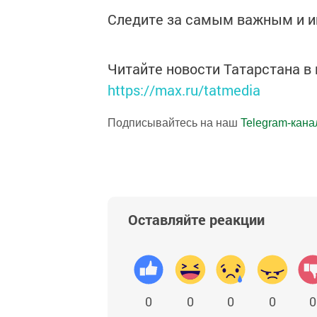
Следите за самым важным и 
Читайте новости Татарстана 
https://max.ru/tatmedia
Подписывайтесь на наш
Telegram-кана
Оставляйте реакции
0
0
0
0
0