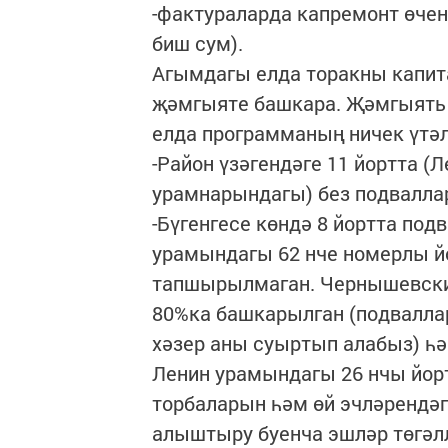
-фактураларда капремонт өчен 
биш сум).
Агымдагы елда торакны капит
җәмгыяте башкара. Җәмгыять 
елда программаның ничек үтә
-Район үзәгендәге 11 йортта (
урамнарындагы) без подваллар
-Бүгенгесе көндә 8 йортта по
урамындагы 62 нче номерлы йо
тапшырылмаган. Чернышевский
80%ка башкарылган (подваллар
хәзер аны суыртып алабыз) һ
Ленин урамындагы 26 нчы йор
торбаларын һәм өй эчләрендәг
алыштыру буенча эшләр төгәлл