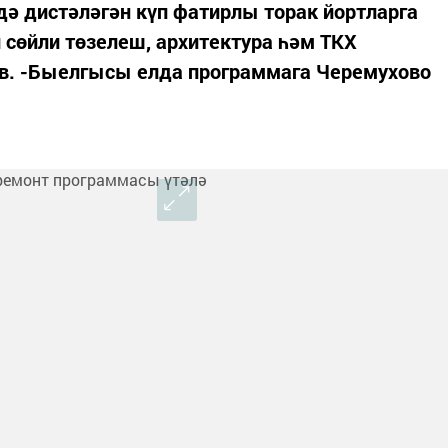
дә дистәләгән күп фатирлы торак йортларга
 сөйли төзелеш, архитектура һәм ТКХ
в. -Быелгысы елда программага Черемухово