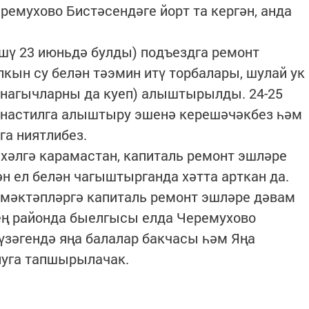
емухово Бистәсендәге йорт та кергән, анда
әшү 23 июньдә булды) подъездга ремонт
лкын су белән тәэмин итү торбалары, шулай ук
анагычларны да куеп) алыштырылды. 24-25
настилга алыштыру эшенә керешәчәкбез һәм
га ниятлибез.
 хәлгә карамастан, капиталь ремонт эшләре
ән ел белән чагыштырганда хәтта арткан да.
 мәктәпләргә капиталь ремонт эшләре дәвам
знең районда быелгысы елда Черемухово
 үзәгендә яңа балалар бакчасы һәм Яңа
нуга тапшырылачак.