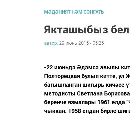
МӘДӘНИЯТ ҺӘМ СӘНГАТЬ
Якташыбыз бел
автор,
29 июнь 2015 - 05:25
-22 июньдә Әдәмсә авылы кит
Полторецкая булып китте, ул
багышланган шигырь кичәсе үт
методисты Светлана Борисова.
беренче язмалары 1961 елда "
чыккан. 1958 елдан бирле шиг