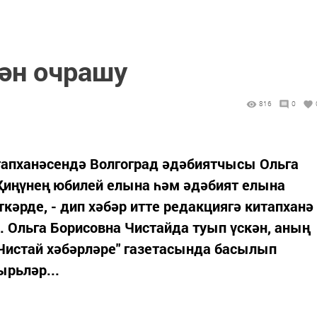
ән очрашу
816
0
апханәсендә Волгоград әдәбиятчысы Ольга
 Җиңүнең юбилей елына һәм әдәбият елына
кәрде, - дип хәбәр итте редакциягә китапханә
 Ольга Борисовна Чистайда туып үскән, аның
Чистай хәбәрләре" газетасында басылып
ырьләр...