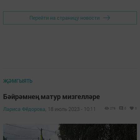
Перейти на страницу новости
ҖӘМГЫЯТЬ
Бәйрәмнең матур мизгелләре
Лариса Фёдорова,
18 июль 2023 - 10:11
278
0
0