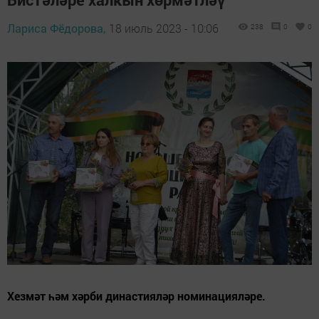
Лариса Фёдорова,
18 июль 2023 - 10:06
238
0
0
Хезмәт һәм хәрби династияләр номинацияләре.