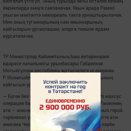
билгеләп үтте ул. -Аның турында якты истәлек безнең
йөрәкләрдә мәңге сакланачак. Якын арада Рамил
укыган мәктәптә мемориаль такта урнаштырылачак.
Мин аның туганнарының һәм якыннарының
кайгыларын уртаклашам, аларга тиешле ярдәм
күрсәтеләчәк.
ТР Министрлар Кабинетының Баш ветеринария
идарәсе начальнигы урынбасары Габделхак
Мотыйгуллин республика җитәкчелеге исеменнән
Р. Исмәгыйловның туганнары һәм якыннарының
кайгысын уртаклашты.
— Бүген без чын герой белән хушлашабыз. Ул махсус
операция барышында батырлык күрсәтте. Рамилнең
әти — әнисенең кайгысын уртаклашам, сез чын герой
тәрбияләп үстергәнсез, — дип мөрәҗәгать итте әти-
әнисенә Чистай һәм Яңа Чишмә районнары хәрби