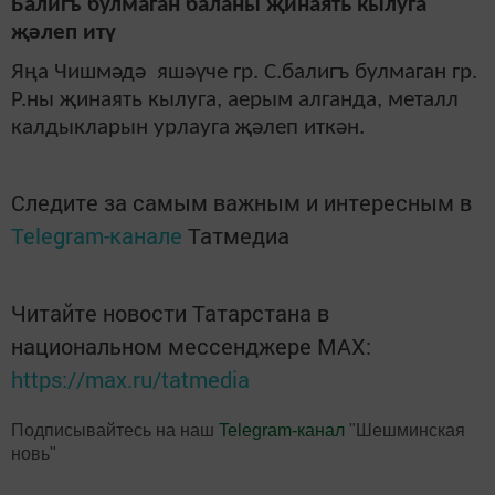
Балигъ булмаган баланы җинаять кылуга
җәлеп итү
Яңа Чишмәдә
яшәүче гр. С.балигъ булмаган г
р
.
Р.
ны
җинаять кылуга, аерым алганда, металл
калдыкларын урлауга
җәлеп иткән
.
Следите за самым важным и интересным в
Telegram-канале
Татмедиа
Читайте новости Татарстана в
национальном мессенджере MАХ:
https://max.ru/tatmedia
Подписывайтесь на наш
Telegram-канал
"Шешминская
новь"