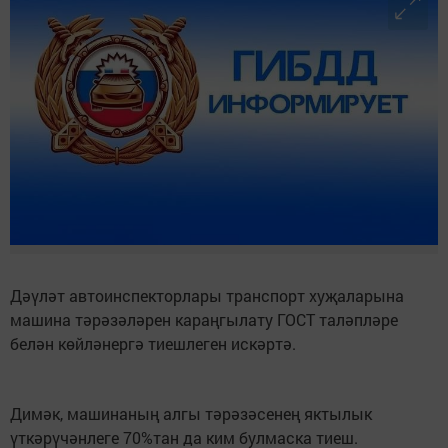
Дәүләт автоинспекторлары транспорт хуҗаларына
машина тәрәзәләрен караңгылату ГОСТ таләпләре
белән көйләнергә тиешлеген искәртә.
Димәк, машинаның алгы тәрәзәсенең яктылык
үткәрүчәнлеге 70%тан да ким булмаска тиеш.