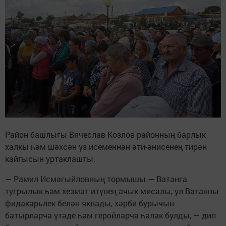
Район башлыгы Вячеслав Козлов районның барлык
халкы һәм шәхсән үз исеменнән әти-әнисенең тирән
кайгысын уртаклашты.
— Рамил Исмәгыйловның тормышы — Ватанга
тугрылык һәм хезмәт итүнең ачык мисалы, ул Ватанны
фидакарьлек белән яклады, хәрби бурычын
батырларча үтәде һәм геройларча һәлак булды, — дип