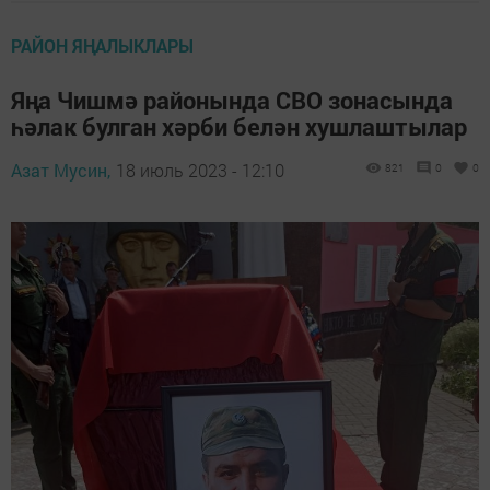
РАЙОН ЯҢАЛЫКЛАРЫ
Яңа Чишмә районында СВО зонасында
һәлак булган хәрби белән хушлаштылар
Азат Мусин,
18 июль 2023 - 12:10
821
0
0