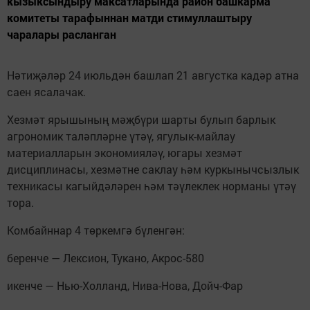
кызыксындыру максатларында район башкарма
комитеты тарафыннан матди стимуллаштыру
чаралары расланган
Нәтиҗәләр 24 июльдән башлап 21 августка кадәр атна
саен ясалачак.
Хезмәт ярышының мәҗбүри шарты булып барлык
агрономик таләпләрне үтәү, ягулык-майлау
материалларын экономияләү, югары хезмәт
дисциплинасы, хезмәтне саклау һәм куркынычсызлык
техникасы кагыйдәләрен һәм тәүлеклек норманы үтәү
тора.
Комбайннар 4 төркемгә бүленгән:
беренче — Лексион, Тукано, Акрос-580
икенче — Нью-Холланд, Нива-Нова, Дойч-Фар