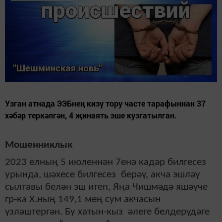
Узган атнада ЭЭБнең кизү тору часте тарафыннан 37
хәбәр теркәлгән, 4 җинаять эше кузгатылган.
Мошенниклык
2023 елның 5 июленнән 7енә кадәр билгесез
урында, шәхесе билгесез берәү, акча эшләү
сылтавы белән эш итеп, Яңа Чишмәдә яшәүче
гр-ка Х.ның 149,1 мең сум акчасын
үзләштергән. Бу хатын-кыз әлеге белдерүдәге