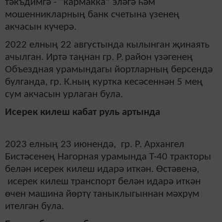
тәкъдимгә - “кармакка” эләгә һәм
мошенникларның банк счетына үзенең
акчасын күчерә.
2022 елның 22 августында кылынган җинаять
ачылган. Иртә таңнан г
р
. Р.
район үзәгенең
Объездная урамындагы йортларның берсендә
булганда, гр.
К.ның
куртка кесәсеннән 5 мең
сум акча
сын
урл
аган була
.
Исерек килеш кабат
руль артында
2023 елның 23 июн
ендә
, гр. Р.
Архангел
Бистәсенең Нагорная урамында
Т-40 тракторы
белән
исерек килеш
идарә ит
кән
.
Өстәвенә,
исерек килеш транспорт белән идарә иткән
өчен машина йөртү таныклыгыннан мәхрүм
ителгән була.