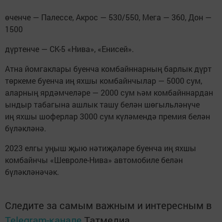
өченче — Палессе, Акрос — 530/550, Мега — 360, Дон —
1500
дүртенче — СК-5 «Нива», «Енисей».
Атна йомгаклары буенча комбайннарның барлык дүрт
төркеме буенча иң яхшы комбайнчылар — 5000 сум,
аларның ярдәмчеләре — 2000 сум һәм комбайннардан
ындыр табагына ашлык ташу белән шөгыльләнүче
иң яхшы шоферлар 3000 сум күләмендә премия белән
бүләкләнә.
2023 елгы уңыш җыю нәтиҗәләре буенча иң яхшы
комбайнчы «Шевроле-Нива» автомобиле белән
бүләкләнәчәк.
Следите за самым важным и интересным в
Telegram-канале
Татмедиа