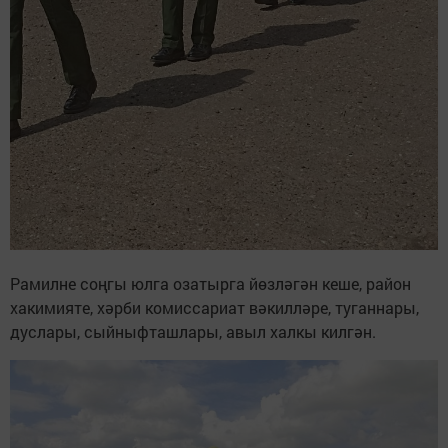
Рамилне соңгы юлга озатырга йөзләгән кеше, район
хакимияте, хәрби комиссариат вәкилләре, туганнары,
дуслары, сыйныфташлары, авыл халкы килгән.