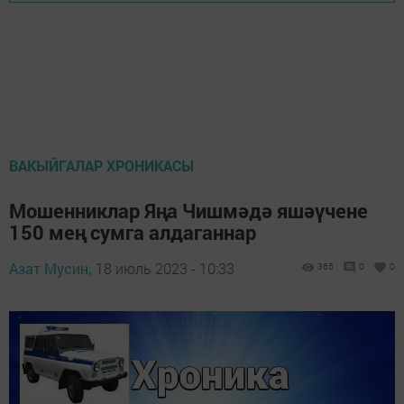
ВАКЫЙГАЛАР ХРОНИКАСЫ
Мошенниклар Яңа Чишмәдә яшәүчене
150 мең сумга алдаганнар
Азат Мусин,
18 июль 2023 - 10:33
365
0
0