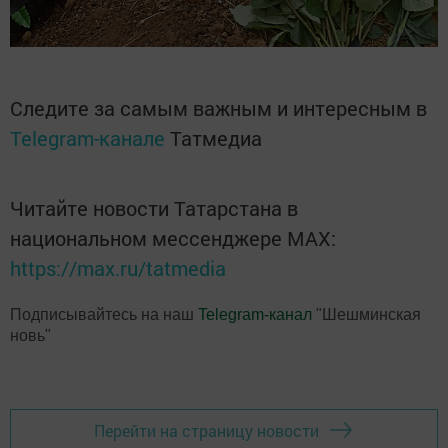
Следите за самым важным и интересным в
Telegram-канале
Татмедиа
Читайте новости Татарстана в
национальном мессенджере MАХ:
https://max.ru/tatmedia
Подписывайтесь на наш
Telegram-канал
"Шешминская
новь"
Перейти на страницу новости