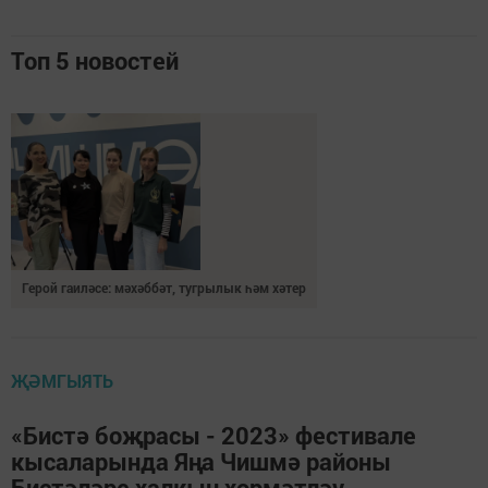
Топ 5 новостей
Герой гаиләсе: мәхәббәт, тугрылык һәм хәтер
ҖӘМГЫЯТЬ
«Бистә боҗрасы - 2023» фестивале
кысаларында Яңа Чишмә районы
Бистәләре халкын хөрмәтләү