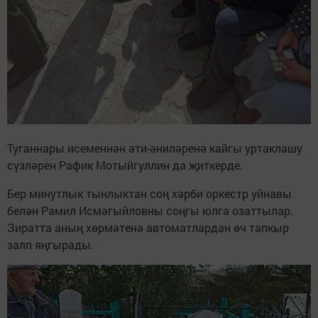
Туганнары исеменнән әти-әниләренә кайгы уртаклашу
сүзләрен Рафик Мотыйгуллин да җиткерде.
Бер минутлык тынлыктан соң хәрби оркестр уйнавы
белән Рамил Исмәгыйловны соңгы юлга озаттылар.
Зиратта аның хөрмәтенә автоматлардан өч тапкыр
залп яңгырады.