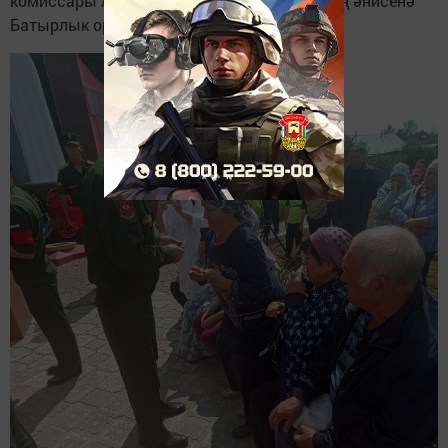
комиссары Андрей Пичушкин һәм Рамилнең әнисенә
Батырлык орденын тапшырды.