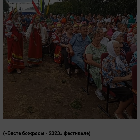
(«Бистә боҗрасы - 2023» фестивале)