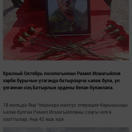
Красный Октябрь поселогыннан Рамил Исмәгыйлов
хәрби бурычын үтәгәндә батырларча һәлак була, ул
үлгәннән соң Батырлык ордены белән бүләкләнә.
18 июльдә Яңа Чишмәдә махсус операция барышында
һәлак булган Рамил Исмәгыйловны соңгы юлга
озаттылар. Аңа 42 яшь иде.