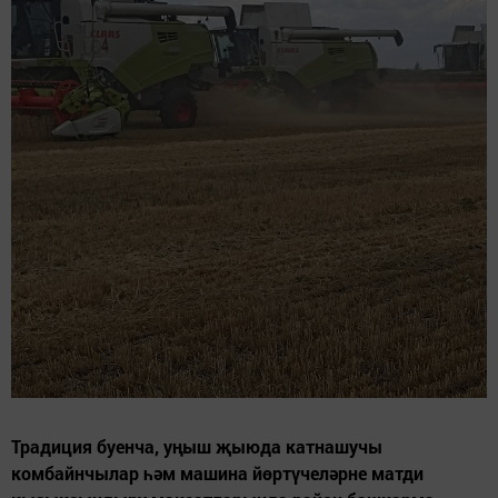
Традиция буенча, уңыш җыюда катнашучы
комбайнчылар һәм машина йөртүчеләрне матди