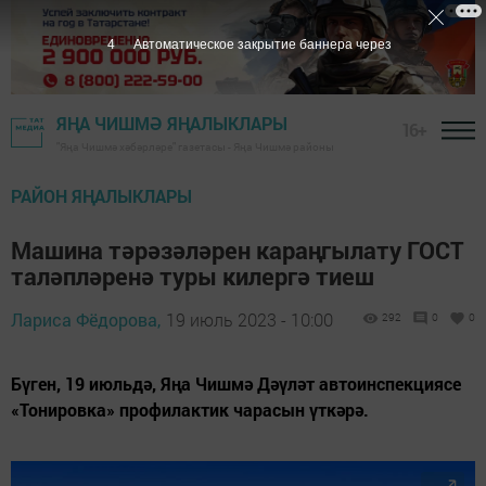
2
Автоматическое закрытие баннера через
ЯҢА ЧИШМӘ ЯҢАЛЫКЛАРЫ
16+
"Яңа Чишмә хәбәрләре" газетасы - Яңа Чишмә районы
РАЙОН ЯҢАЛЫКЛАРЫ
Машина тәрәзәләрен караңгылату ГОСТ
таләпләренә туры килергә тиеш
Лариса Фёдорова,
19 июль 2023 - 10:00
292
0
0
Бүген, 19 июльдә, Яңа Чишмә Дәүләт автоинспекциясе
«Тонировка» профилактик чарасын үткәрә.