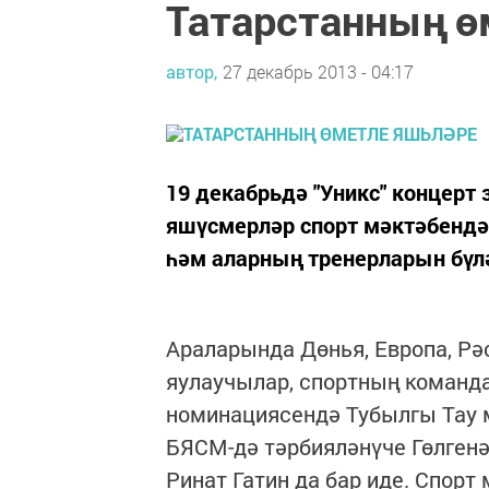
Татарстанның ө
автор,
27 декабрь 2013 - 04:17
19 декабрьдә "Уникс" концерт
яшүсмерләр спорт мәктәбендә
һәм аларның тренерларын бүл
Араларында Дөнья, Европа, Рә
яулаучылар, спортның команда
номинациясендә Тубылгы Тау 
БЯСМ-дә тәрбияләнүче Гөлген
Ринат Гатин да бар иде. Спор