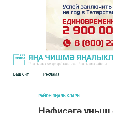
ЯҢА ЧИШМӘ ЯҢАЛЫК
"Яңа Чишмә хәбәрләре" газетасы - Яңа Чишмә районы
Баш бит
Реклама
РАЙОН ЯҢАЛЫКЛАРЫ
Нәфисәгә уңыш 