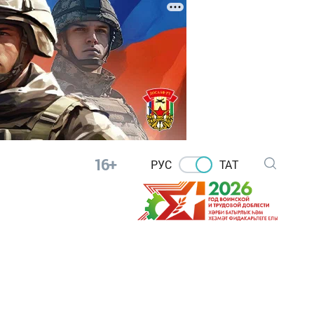
16+
РУС
ТАТ