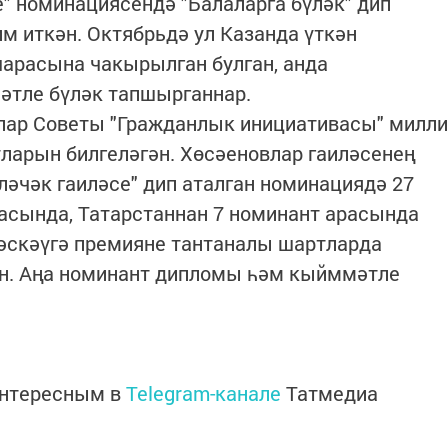
е" номинациясендә "Балаларга бүләк" дип
м иткән. Октябрьдә ул Казанда үткән
чарасына чакырылган булган, анда
әтле бүләк тапшырганнар.
ар Советы "Гражданлык инициативасы" милли
ларын билгеләгән. Хөсәеновлар гаиләсенең
ләчәк гаиләсе" дип аталган номинациядә 27
расында, Татарстаннан 7 номинант арасында
әскәүгә премияне тантаналы шартларда
н. Аңа номинант дипломы һәм кыйммәтле
интересным в
Telegram-канале
Татмедиа