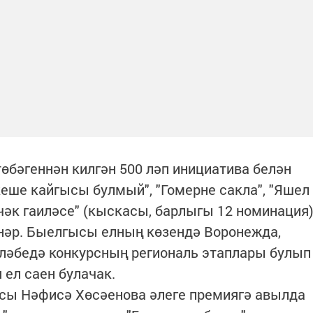
өбәгеннән килгән 500 ләп инициатива белән
еше кайгысы булмый", "Гомерне сакла", "Яшел
әчәк гаиләсе" (кыскасы, барлыгы 12 номинация
нәр. Быелгысы елның көзендә Воронежда,
иләбедә конкурсның региональ этаплары булып
 ел саен булачак.
сы Нәфисә Хөсәенова әлеге премиягә авылда