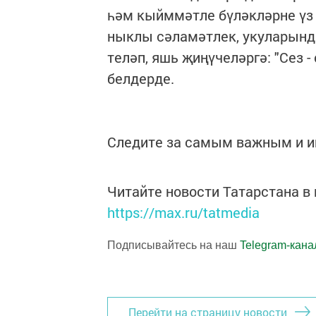
һәм кыйммәтле бүләкләрне үз
ныклы сәламәтлек, укуларынд
теләп, яшь җиңүчеләргә: "Сез -
белдерде.
Следите за самым важным и 
Читайте новости Татарстана 
https://max.ru/tatmedia
Подписывайтесь на наш
Telegram-кана
Перейти на страницу новости