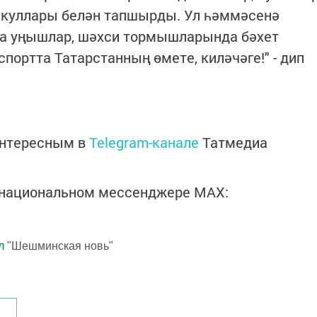
 куллары белән тапшырды. Ул һәммәсенә
а уңышлар, шәхси тормышларында бәхет
 спортта Татарстанның өмете, киләчәге!" - дип
интересным в
Telegram-канале
Татмедиа
в национальном мессенджере MАХ:
л
"Шешминская новь"