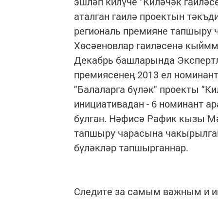
эшләп килүче "Киләчәк гаиләс
аталган гаилә проектын тәкъди
региональ премияне тапшыру 
Хөсәеновлар гаиләсенә кыймм
Декабрь башларында Экспертл
премиясенең 2013 ел номинант
"Балаларга бүләк" проекты "Ки
инициативадан - 6 номинант а
булган. Нәфисә Рафик кызы М
тапшыру чарасына чакырылга
бүләкләр тапшырганнар.
Следите за самым важным и 