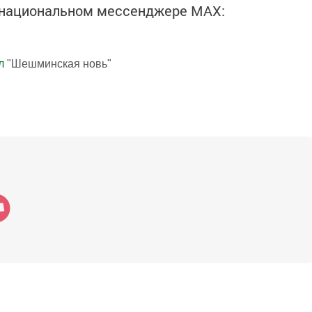
в национальном мессенджере MАХ:
л
"Шешминская новь"