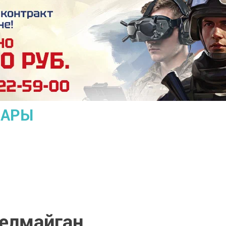
ЛАРЫ
елмайган