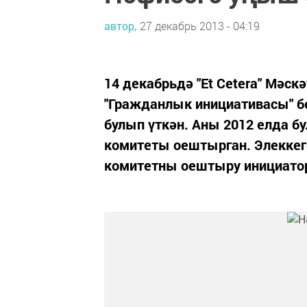
автор,
27 декабрь 2013 - 04:19
14 декабрьдә "Et Cetera" Мәс
"Гражданлык инициативасы" б
булып үткән. Аны 2012 елда 
комитеты оештырган. Элеккег
комитетны оештыру инициатор