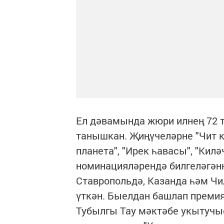
Ел дәвамында жюри илнең 72 т
танышкан. Җиңүчеләрне "Чит к
планета", "Ирек һавасы", "Кил
номинацияләрендә билгеләгән
Ставропольдә, Казанда һәм Ч
үткән. Быелдан башлап премия
Тубылгы Тау мәктәбе укытучы