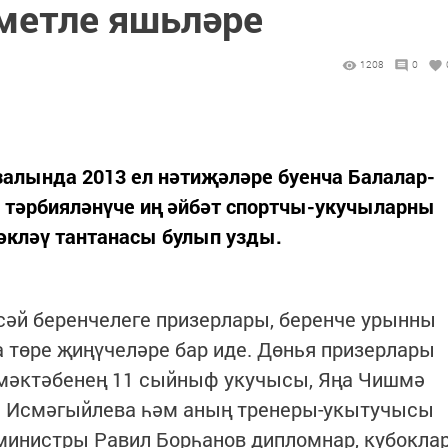
метле яшьләре
1208
0
 залында 2013 ел нәтиҗәләре буенча Балалар-
 тәрбияләнүче иң әйбәт спортчы-укучыларны
әкләү тантанасы булып узды.
сәй беренчелеге призерлары, беренче урынны
 төре җиңүчеләре бар иде. Дөнья призерлары
мәктәбенең 11 сыйныф укучысы, Яңа Чишмә
ә Исмәгыйлева һәм аның тренеры-укытучысы
т министры Равил Борһанов дипломнар, кубокла