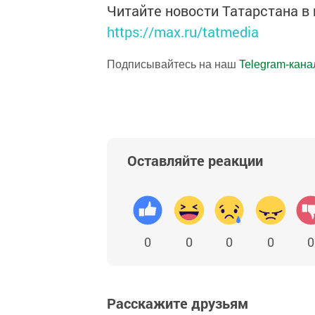
Читайте новости Татарстана 
https://max.ru/tatmedia
Подписывайтесь на наш
Telegram-кана
Оставляйте реакции
0
0
0
0
0
Расскажите друзьям