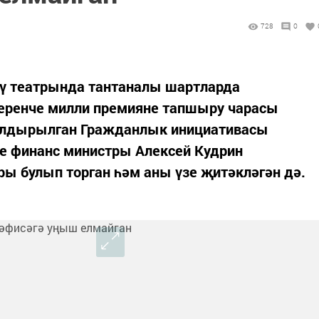
728
0
кәү театрында тантаналы шартларда
еренче милли премияне тапшыру чарасы
булдырылган Гражданлык инициативасы
е финанс министры Алексей Кудрин
ы булып торган һәм аны үзе җитәкләгән дә.