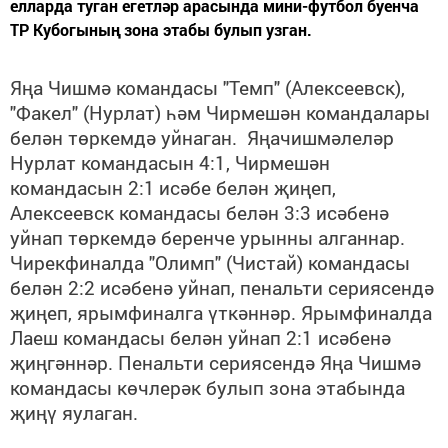
елларда туган егетләр арасында мини-футбол буенча
ТР Кубогының зона этабы булып узган.
Яңа Чишмә командасы "Темп" (Алексеевск),
"Факел" (Нурлат) һәм Чирмешән командалары
белән төркемдә уйнаган.
Я
ңачишмәлеләр
Нурлат
командасын 4:1
, Чирмешән
командасын 2:1
исәбе белән җиңеп,
Алексеевск командасы белән 3:3 исәбенә
уйнап
төркемдә беренче урынны алганнар.
Чирекфиналда "Олимп" (Чистай) командасы
белән 2:2 исәбе
нә уйнап,
пенальти сериясендә
җиңеп
,
ярымфиналга үткәннәр. Ярымфиналда
Лаеш командасы белән уйнап 2:1 исәбенә
җиңгәннәр. Пенальти сериясендә Яңа Чишмә
командасы көчлерәк булып зона этабын
да
җиңү яулаган
.