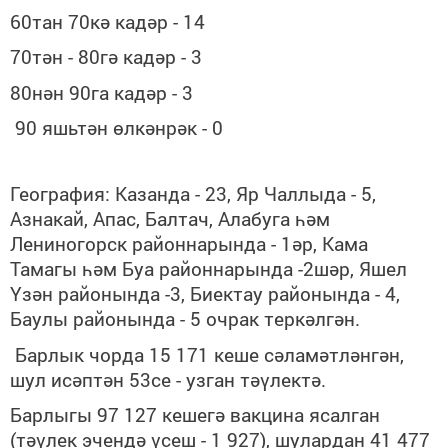
60тан 70кә кадәр - 14
70тән - 80гә кадәр - 3
80нән 90га кадәр - 3
90 яшьтән өлкәнрәк - 0
География: Казанда - 23, Яр Чаллыда - 5,
Азнакай, Апас, Балтач, Алабуга һәм
Лениногорск
районнарында - 1әр,
Кама
Тамагы һәм Буа
райо
н
н
ар
ында -2
шәр
,
Яшел
Үзән
районында -3,
Биектау
районында - 4,
Баулы районында - 5
очрак теркәлгән.
Барлык чорда 15 171 кеше сәламәтләнгән,
шул исәптән 53се - узган тәүлектә.
Барлыгы 97 127 кешегә вакцина ясалган
(тәүлек эчендә үсеш - 1 927)
, шулардан 41 477