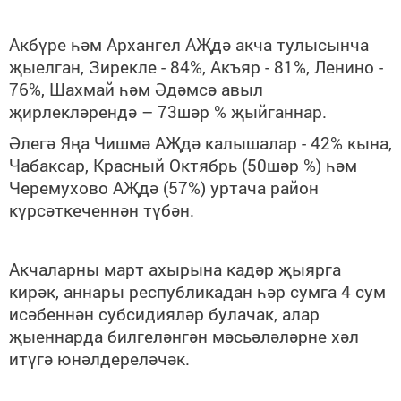
Акбүре һәм Архангел АҖдә акча тулысынча
җыелган, Зирекле - 84%, Акъяр - 81%, Ленино -
76%, Шахмай һәм Әдәмсә авыл
җирлекләрендә – 73шәр % җыйганнар.
Әлегә Яңа Чишмә АҖдә калышалар - 42% кына,
Чабаксар, Красный Октябрь (50шәр %) һәм
Черемухово АҖдә (57%) уртача район
күрсәткеченнән түбән.
Акчаларны март ахырына кадәр җыярга
кирәк, аннары республикадан һәр сумга 4 сум
исәбеннән субсидияләр булачак, алар
җыеннарда билгеләнгән мәсьәләләрне хәл
итүгә юнәлдереләчәк.