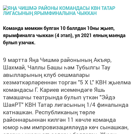
Команда мөмкин булган 10 баллдан 10ны җыеп,
ярымфиналга чыккан (4 этап), ул 2021 елның маенда
булып узачак.
9 мартта Яңа Чишмә районының Акъяр,
Шахмай, Чаллы Башы һәм Тубылгы Тау
авылларының клуб оешмалары
хезмәткәрләреннән торган "5 X L" КВН җыелма
командасы
Г. Кариев исемендәге Яшь
тамашачы театрында булып үткән "Эйдэ
ШаяРТ" КВН Татар лигасының 1/4 финалында
катнашкан.
Республиканың төрле
районнарыннан килгән 11 көчле команда
юмор һәм импровизацияләүдә көч сынашкан,