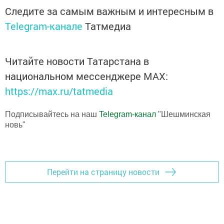
Следите за самым важным и интересным в
Telegram-канале
Татмедиа
Читайте новости Татарстана в
национальном мессенджере MАХ:
https://max.ru/tatmedia
Подписывайтесь на наш
Telegram-канал
"Шешминская
новь"
Перейти на страницу новости