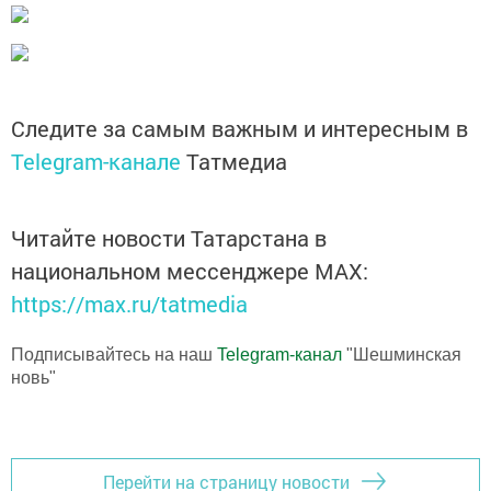
Следите за самым важным и интересным в
Telegram-канале
Татмедиа
Читайте новости Татарстана в
национальном мессенджере MАХ:
https://max.ru/tatmedia
Подписывайтесь на наш
Telegram-канал
"Шешминская
новь"
Перейти на страницу новости