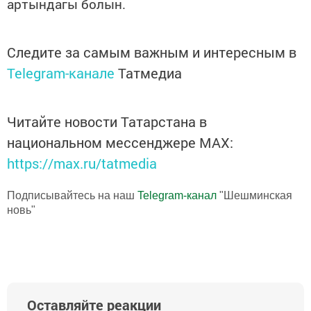
артындагы
болын.
Следите за самым важным и интересным в
Telegram-канале
Татмедиа
Читайте новости Татарстана в
национальном мессенджере MАХ:
https://max.ru/tatmedia
Подписывайтесь на наш
Telegram-канал
"Шешминская
новь"
Оставляйте реакции