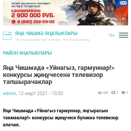
ЯҢА ЧИШМӘ ЯҢАЛЫКЛАРЫ
16+
"Яңа Чишмә хәбәрләре" газетасы - Яңа Чишмә районы
РАЙОН ЯҢАЛЫКЛАРЫ
Яңа Чишмәдә «Уйнагыз, гармуннар!»
конкурсы җиңүчесенә телевизор
тапшырачаклар
admin,
12 март 2021 - 10:30
480
0
0
Яңа Чишмәдә «Уйнагыз гармуннар, яңгырасын
такмаклар!» конкурсы җиңүчесе бүләккә телевизор
алачак.