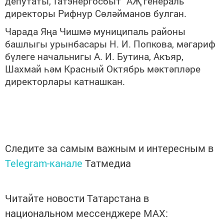
депутаты,"Татэнергосбыт" АҖ генераль
директоры Рифнур Сөләйманов булган.
Чарада Яңа Чишмә муниципаль районы
башлыгы урынбасары Н. И. Попкова, мәгариф
бүлеге начальнигы А.
И.
Бутина,
Акъяр,
Шахмай һәм
Красный Октябрь мәктәпләре
директорлары катнашкан
.
Следите за самым важным и интересным в
Telegram-канале
Татмедиа
Читайте новости Татарстана в
национальном мессенджере MАХ: