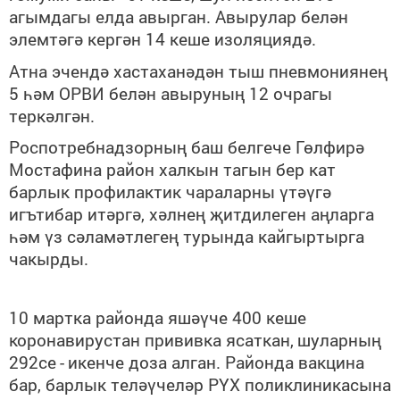
агымдагы елда авырган.
А
вырулар белән
элемтәгә кергән 14 кеше
и
золяциядә
.
Атна эчендә хастаханәдән тыш пневмониянең
5 һәм
ОРВИ
белән авыруның 12 очрагы
теркәлгән.
Роспотребнадзорның баш белгече Гөлфирә
Мостафина район халкын тагын бер кат
барлык профилактик чараларны үтәүгә
игътибар итәргә, хәлнең җитдилеген аңларга
һәм үз сәламәтлегең
турында
кайгыртырга
чакырды.
10 мартка районда яшәүче 400 кеше
коронавирустан прививка ясаткан,
шуларның
292се
-
икенче доза
алган
. Районда
в
акцина
бар, барлык теләүчеләр
РҮХ
поликлиникасына