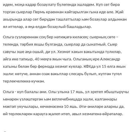
идем, моңа кадәр бозаулату бүлегендә эшләдем. Күп сөт бирә
торган сыерлар Пермь краеннан кайтарылган гына иде әле. Җәй
ахырында алар сөт бирүдән ташлаттылар һәм бозаулар алдыннан
ял иттеләр, ә яңа елдан бозаулый башладылар.
Ольга сүзләреннән соң бер нәтиҗәгә киләсең: сыерның сөте –
телендә, тәрбия яхшы булганда, сыерлар да сынатмый. Сыер
савучы эше аңа ошый, ди ул. Хезмәт хакын вакытында түлиләр,
айга ике тапкыр, 40 меңгә якын чыга. Ольганың ире Александр
хатыны белән бер фермада хезмәт куялар. КФХда ул 15 елга якын
эшли: көтүче, аннан озак вакытлар слесарь булып, күптән түгел
терлекчелеккә күчкән.
Ольга - күп балалы әни. Олы улына 17 яшь, ул эретеп ябыштыручы
һөнәрен үзләштергән һәм ветлечебницада эшли, калганнары
мәктәп укучылары, кечкенәсенә 10 яшь. Әти-әниләре аларны да,
өй терлекләрен карауга җәлеп итеп, авыл хезмәтенә өйрәтәләр.