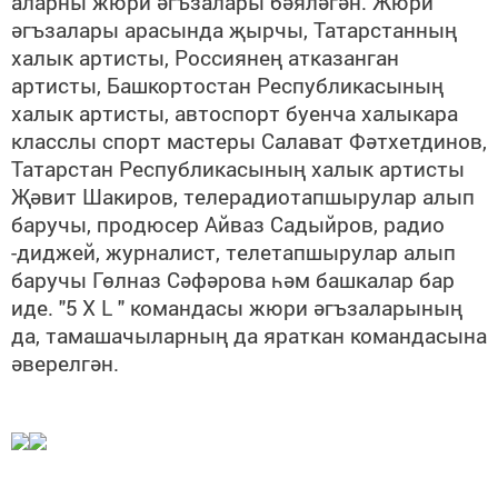
аларны жюри әгъзалары бәяләгән. Жюри
әгъзалары арасында җырчы, Татарстанның
халык артисты, Россиянең атказанган
артисты, Башкортостан Республикасының
халык артисты, автоспорт буенча халыкара
класслы спорт мастеры Салават Фәтхетдинов,
Татарстан Республикасының халык артисты
Җәвит Шакиров, телерадиотапшырулар алып
баручы, продюсер Айваз Садыйров, радио
-
диджей, журналист, телетапшырулар алып
баручы Гөлназ Сәфәрова һәм башкалар бар
иде. "5
X L " командасы жюри әгъзаларының
да, тамашачыларның да яраткан командасына
әверелгән
.