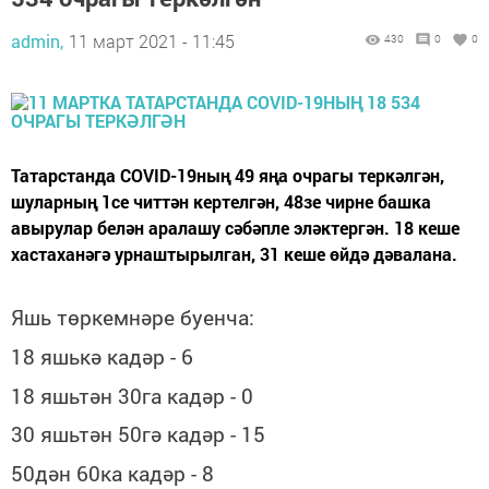
admin,
11 март 2021 - 11:45
430
0
0
Татарстанда COVID-19ның 49 яңа очрагы теркәлгән,
шуларның 1се читтән кертелгән, 48зе чирне башка
авырулар белән аралашу сәбәпле эләктергән. 18 кеше
хастаханәгә урнаштырылган, 31 кеше өйдә дәвалана.
Яшь төркемнәре буенча:
18 яшькә кадәр - 6
18 яшьтән 30га кадәр - 0
30 яшьтән 50гә кадәр - 15
50дән 60ка кадәр - 8