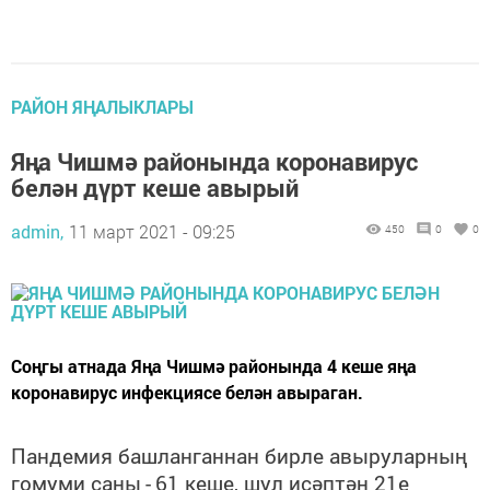
РАЙОН ЯҢАЛЫКЛАРЫ
Яңа Чишмә районында коронавирус
белән дүрт кеше авырый
admin,
11 март 2021 - 09:25
450
0
0
Соңгы атнада Яңа Чишмә районында 4 кеше яңа
коронавирус инфекциясе белән авыраган.
Пандемия башланганнан бирле авыруларның
гомуми саны
-
61 кеше, шул исәптән 21е