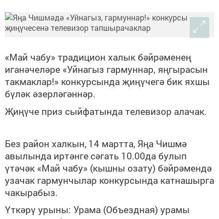
«Май чабу» традицион халык бәйрәменең
иганәчеләре «Уйнагыз гармуннар, яңгырасын
такмаклар!» конкурсында җиңүчегә бик яхшы
бүләк әзерләгәннәр.
Җиңүче приз сыйфатында телевизор алачак.
Без район халкын
,
14 мартта,
Яңа Чишмә
авылында иртәнге
сәгать 10.00да булып
үтәчәк
«М
ай чабу
»
(кышны озату)
бәйрәмендә
узачак гармунчылар конкурсында катнашырга
чакырабыз.
Үткәрү урыны: Урама (Объездная) ур
амы