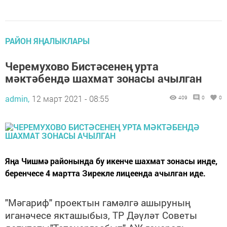
РАЙОН ЯҢАЛЫКЛАРЫ
Черемухово Бистәсенең урта
мәктәбендә шахмат зонасы ачылган
admin,
12 март 2021 - 08:55
409
0
0
Яңа Чишмә районында бу икенче шахмат зонасы инде,
беренчесе 4 мартта Зирекле лицеенда ачылган иде.
"Мәгариф" проектын гамәлгә ашыруның
иганәчесе якташыбыз, ТР Дәүләт Советы