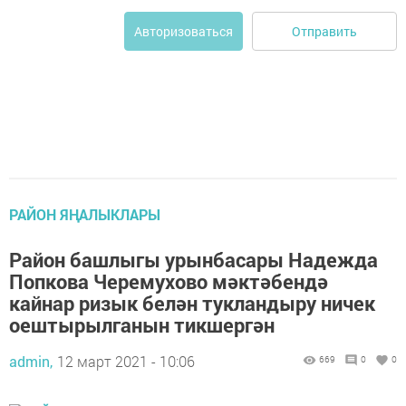
Отправить
Авторизоваться
РАЙОН ЯҢАЛЫКЛАРЫ
Район башлыгы урынбасары Надежда
Попкова Черемухово мәктәбендә
кайнар ризык белән тукландыру ничек
оештырылганын тикшергән
admin,
12 март 2021 - 10:06
669
0
0