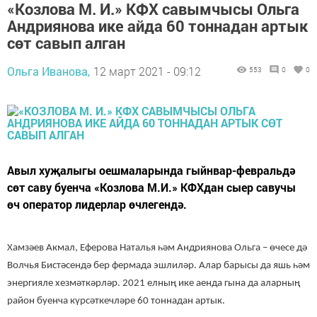
«Козлова М. И.» КФХ савымчысы Ольга
Андриянова ике айда 60 тоннадан артык
сөт савып алган
Ольга Иванова,
12 март 2021 - 09:12
553
0
0
Авыл хуҗалыгы оешмаларында гыйнвар-февральдә
сөт саву буенча «Козлова М.И.» КФХдан сыер савучы
өч оператор лидерлар өчлегендә.
Хамзәев Акмал, Еферова Наталья һәм Андриянова Ольга – өчесе дә
Волчья Бистәсендә бер фермада эшлиләр. Алар барысы да яшь һәм
энергияле хезмәткәрләр. 2021 елның ике аенда гына да аларның
район буенча күрсәткечләре 60 тоннадан артык.