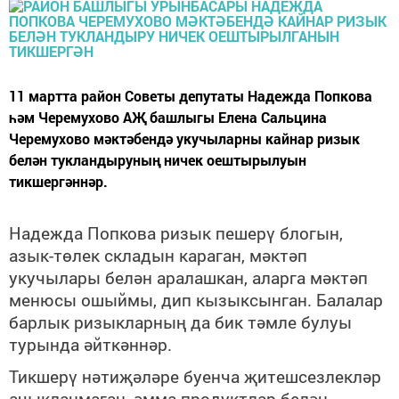
11 мартта район Советы депутаты Надежда Попкова
һәм Черемухово АҖ башлыгы Елена Сальцина
Черемухово мәктәбендә укучыларны кайнар ризык
белән тукландыруның ничек оештырылуын
тикшергәннәр.
Надежда Попкова ризык пешерү блогын,
азык-төлек складын караган, мәктәп
укучылары белән аралашкан
,
алар
га
мәктәп
менюсы ошыймы, дип кызыксынган. Балалар
барлык ризыкларның да бик тәмле булуы
турында әйткәннәр.
Тикшерү нәтиҗәләре буенча җитешсезлекләр
ачыкланмаган, әмма продуктлар
белән