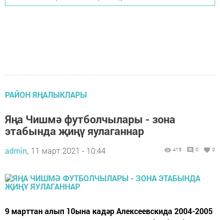
РАЙОН ЯҢАЛЫКЛАРЫ
Яңа Чишмә футболчылары - зона
этабында җиңү яулаганнар
admin,
11 март 2021 - 10:44
415
0
0
9 марттан алып 10ына кадәр Алексеевскида 2004-2005