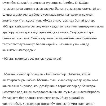
Бүген без Ольга Андриянова турында сөйлибез. Ул КФХда
тугызынчы ел эшли, ә сыер савучы булып гомуми эш стажы 15 ел.
Шушы еллар эчендә Ольга үзен җаваплы һәм хезмәт сөючән
хезмәткәр итеп күрсәткән. КФХда аның турында болай диләр:
«Югары сыйфатлы сөт алу өчен хуҗалыкта сөт җитештерүчәнлекне
арттыру ысулларының барысын да куллана. Саву җиһазлары
белән оста эш итә. Сыер саву аппаратларын көн саен тиешенчә
тәртиптә тотуга намус белән карый». Без аның үзеннән дә
кызыксынып сорадык:
- Югары нәтиҗәгә сез ничек ирештегез?
- Мөгаен, сыерлар бозаулый башлагачтыр. Әлбәттә, яхшы
ашатырга тырышабыз. Моннан тыш, сыер савучылар иртән һәм
кичен азык бирәләр, көндез бу эшне терлекчеләр дә башкара.
Бозаулар алдыннан сыерларга яхшы ял итү мөмкинлеге бирәбез,
бу вакытта без аларны тиешенчә карыйбыз: ашатабыз,
чистартабыз. 60 сыердан торган бу төркемне мин җәен алган