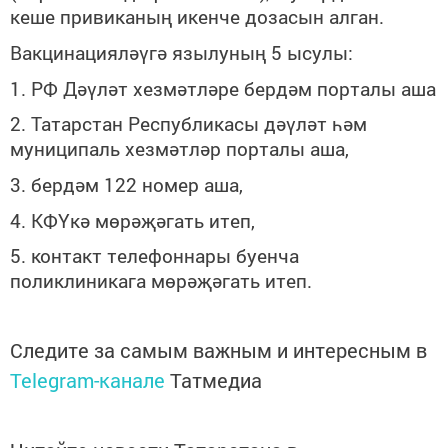
кеше привиканың икенче дозасын алган.
Вакцинацияләүгә язылуның 5 ысулы:
1. РФ Дәүләт хезмәтләре бердәм порталы
аша
2. Татарстан Республикасы дәүләт һәм
муниципаль хезмәтләр порталы
аша
,
3. бердәм 122 номер
аша
,
4. КФҮкә мөрәҗәгать итеп,
5. контакт телефоннары буенча
поликлиникага мөрәҗәгать
итеп.
Следите за самым важным и интересным в
Telegram-канале
Татмедиа