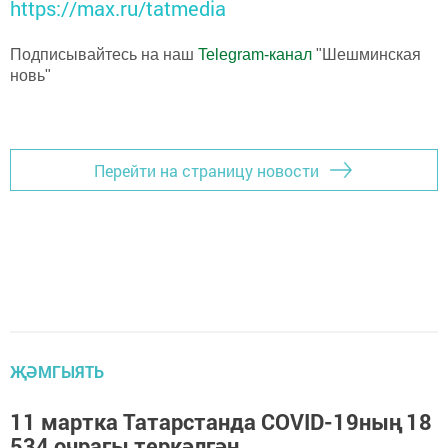
https://max.ru/tatmedia
Подписывайтесь на наш
Telegram-канал
"Шешминская
новь"
Перейти на страницу новости
ҖӘМГЫЯТЬ
11 мартка Татарстанда COVID-19ның 18
534 очрагы теркәлгән