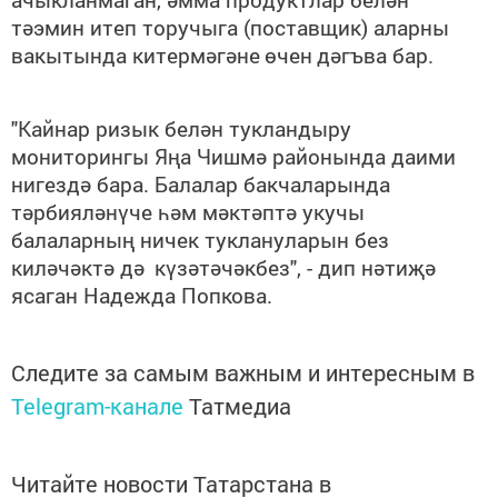
тәэмин итеп торучыга (поставщик) аларны
вакытын
да
китермәгән
е
өчен
дәгъва бар.
"Кайнар
ризык белән
тукландыру
мониторингы Яңа Чишмә районында даими
нигездә бара.
Б
алалар бакчаларында
тәрбияләнүче һәм мәктәп
тә
укучы
балалар
ның ничек
туклануларын без
киләчәктә дә
күзәтәчәкбез", - дип нәтиҗә
ясаган Надежда Попкова.
Следите за самым важным и интересным в
Telegram-канале
Татмедиа
Читайте новости Татарстана в