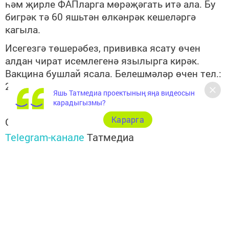
һәм җирле ФАПларга мөрәҗәгать итә ала. Бу
бигрәк тә 60 яшьтән өлкәнрәк кешеләргә
кагыла.
Исегезгә төшерәбез, прививка ясату өчен
алдан чират исемлегенә язылырга кирәк.
Вакцина бушлай ясала. Белешмәләр өчен тел.:
2-22-57 (Ольга Ефимова).
Яшь Татмедиа проектының яңа видеосын
карадыгызмы?
Карарга
Следите за самым важным и интересным в
Telegram-канале
Татмедиа
Читайте новости Татарстана в
национальном мессенджере MАХ:
https://max.ru/tatmedia
Подписывайтесь на наш
Telegram-канал
"Шешминская