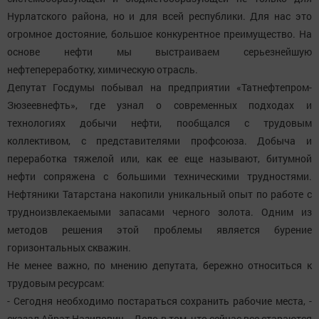
Нурлатского района, но и для всей республики. Для нас это
огромное достояние, большое конкурентное преимущество. На
основе нефти мы выстраиваем серьезнейшую
нефтепереработку, химическую отрасль.
Депутат Госдумы побывал на предприятии «Татнефтепром-
Зюзеевнефть», где узнал о современных подходах и
технологиях добычи нефти, пообщался с трудовым
коллективом, с представителями профсоюза. Добыча и
переработка тяжелой или, как ее еще называют, битумной
нефти сопряжена с большими техническими трудностями.
Нефтяники Татарстана накопили уникальный опыт по работе с
трудноизвлекаемыми запасами черного золота. Одним из
методов решения этой проблемы является бурение
горизонтальных скважин.
Не менее важно, по мнению депутата, бережно относиться к
трудовым ресурсам:
- Сегодня необходимо постараться сохранить рабочие места, -
сказал Айрат Назипович. - Дело в том, что сейчас все стараются