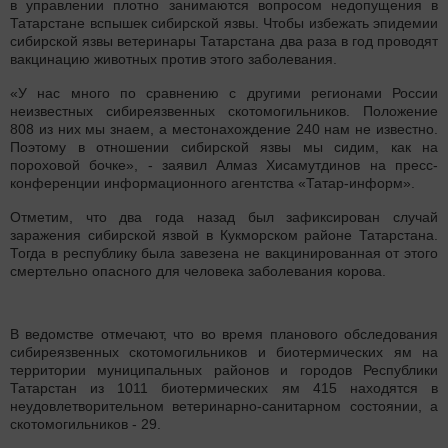
в управлении плотно занимаются вопросом недопущения в
Татарстане вспышек сибирской язвы. Чтобы избежать эпидемии
сибирской язвы ветеринары Татарстана два раза в год проводят
вакцинацию животных против этого заболевания.
«У нас много по сравнению с другими регионами России
неизвестных сибиреязвенных скотомогильников. Положение
808 из них мы знаем, а местонахождение 240 нам не известно.
Поэтому в отношении сибирской язвы мы сидим, как на
пороховой бочке», - заявил Алмаз Хисамутдинов на пресс-
конференции информационного агентства «Татар-информ».
Отметим, что два года назад был зафиксирован случай
заражения сибирской язвой в Кукморском районе Татарстана.
Тогда в республику была завезена не вакцинированная от этого
смертельно опасного для человека заболевания корова.
В ведомстве отмечают, что во время планового обследования
сибиреязвенных скотомогильников и биотермических ям на
территории муниципальных районов и городов Республики
Татарстан из 1011 биотермических ям 415 находятся в
неудовлетворительном ветеринарно-санитарном состоянии, а
скотомогильников - 29.