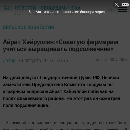
НОВОСТИ НОВОШЕШМИНСКА
16+
5
Автоматическое закрытие баннера через
Газета "Шешминская новь" - Новошешминский район
СЕЛЬСКОЕ ХОЗЯЙСТВО
Айрат Хәйруллин:«Советую фермерам
учиться выращивать подсолнечник»
автор,
19 августа 2016 - 06:35
1111
0
0
На днях депутат Государственной Думы РФ, Первый
заместитель Председателя Комитета Госдумы по
аграрным вопросам Айрат Хайруллин побывал на
полях Алькеевского района. На этот раз он осмотрел
поля подсолнечника.
- Нынешний год выдался очень удачным, и для всех хозяйств,
кто занимается озимой пшеницей, подсолнечником и кукурузой