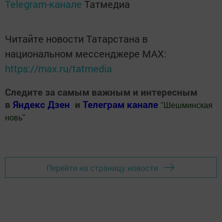
Telegram-канале
Татмедиа
Читайте новости Татарстана в
национальном мессенджере MАХ:
https://max.ru/tatmedia
Следите за самым важным и интересным
в
Яндекс Дзен
и
Телеграм канале
"
Шешминская
новь
"
Добавить Шешминскую новь в Яндекс.Новости
Перейти на страницу новости