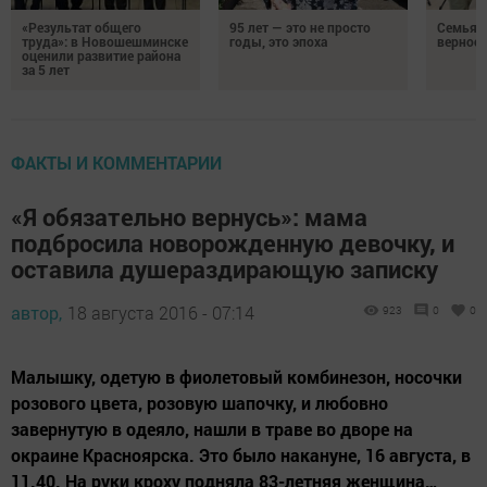
«Результат общего
95 лет — это не просто
Семья Г
труда»: в Новошешминске
годы, это эпоха
верност
оценили развитие района
за 5 лет
ФАКТЫ И КОММЕНТАРИИ
«Я обязательно вернусь»: мама
подбросила новорожденную девочку, и
оставила душераздирающую записку
автор,
18 августа 2016 - 07:14
923
0
0
Малышку, одетую в фиолетовый комбинезон, носочки
розового цвета, розовую шапочку, и любовно
завернутую в одеяло, нашли в траве во дворе на
окраине Красноярска. Это было накануне, 16 августа, в
11.40. На руки кроху подняла 83-летняя женщина…