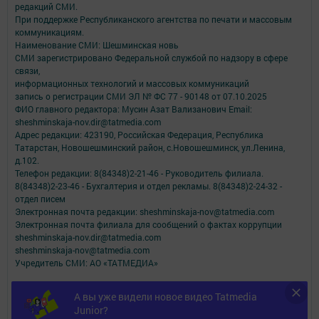
редакций СМИ.
При поддержке Республиканского агентства по печати и массовым
коммуникациям.
Наименование СМИ: Шешминская новь
СМИ зарегистрировано Федеральной службой по надзору в сфере
связи,
информационных технологий и массовых коммуникаций
запись о регистрации СМИ ЭЛ № ФС 77 - 90148 от 07.10.2025
ФИО главного редактора: Мусин Азат Вализанович Email:
sheshminskaja-nov.dir@tatmedia.com
Адрес редакции: 423190, Российская Федерация, Республика
Татарстан, Новошешминский район, с.Новошешминск, ул.Ленина,
д.102.
Телефон редакции: 8(84348)2-21-46 - Руководитель филиала.
8(84348)2-23-46 - Бухгалтерия и отдел рекламы. 8(84348)2-24-32 -
отдел писем
Электронная почта редакции: sheshminskaja-nov@tatmedia.com
Электронная почта филиала для сообщений о фактах коррупции
sheshminskaja-nov.dir@tatmedia.com
sheshminskaja-nov@tatmedia.com
Учредитель СМИ: АО «ТАТМЕДИА»
Антикоррупционная политика
А вы уже видели новое видео Tatmedia
АО «ТАТМЕДИА» использует «cookie»
для персонализации сервисов и
Junior?
удобства пользователей сайтом.