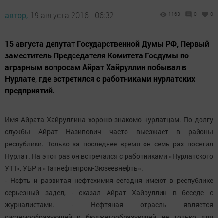
автор,
19 августа 2016 - 06:32
1163
0
0
15 августа депутат Государственной Думы РФ, Первый
заместитель Председателя Комитета Госдумы по
аграрным вопросам Айрат Хайруллин побывал в
Нурлате, где встретился с работниками нурлатских
предприятий.
Имя Айрата Хайруллина хорошо знакомо нурлатцам. По долгу
службы Айрат Назипович часто выезжает в районы
республики. Только за последнее время он семь раз посетил
Нурлат. На этот раз он встречался с работниками «Нурлатского
УТТ», УБР и «Татнефтепром-Зюзеевнефть».
- Нефть и развитая нефтехимия сегодня имеют в республике
серьезный задел, - сказал Айрат Хайруллин в беседе с
журналистами. - Нефтяная отрасль является
системообразующей и бюджетообразующей не только для