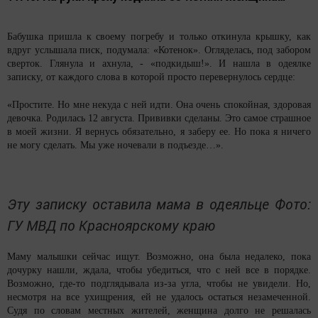
Бабушка пришла к своему погребу и только откинула крышку, как
вдруг услышала писк, подумала: «Котенок». Огляделась, под забором
сверток. Глянула и ахнула, - «подкидыш!». И нашла в одеялке
записку, от каждого слова в которой просто перевернулось сердце:
«Простите. Но мне некуда с ней идти. Она очень спокойная, здоровая
девочка. Родилась 12 августа. Прививки сделаны. Это самое страшное
в моей жизни. Я вернусь обязательно, я заберу ее. Но пока я ничего
не могу сделать. Мы уже ночевали в подъезде…».
Эту записку оставила мама в одеяльце Фото:
ГУ МВД по Красноярскому краю
Маму малышки сейчас ищут. Возможно, она была недалеко, пока
дочурку нашли, ждала, чтобы убедиться, что с ней все в порядке.
Возможно, где-то подглядывала из-за угла, чтобы не увидели. Но,
несмотря на все ухищрения, ей не удалось остаться незамеченной.
Судя по словам местных жителей, женщина долго не решалась