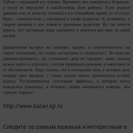
Сейчас с малышкой все хорошо. Временно она находится в больнице,
а после ее определят в какой-нибудь Дом ребенка. Если родные
девочки или ее мама не откликнутся в ближайшее время, то ее статус
будет - «неизвестная» с прочерком в графе родители. И, возможно, в
скором времени у нее появятся приемные родители. Но так хочется
верить, что настоящая мама одумается и вернется все-таки за своей
крохой.
Драматичная история не отменяет, однако, и ответственности по
закону (возможно, по статье «оставление в опасности»). Но пока ни
административного, ни уголовного дела не заведено: маму сначала
нужно найти и опросить, а потом принимать решение, в зависимости
от обстоятельств. Надо сказать, что в отношении мам, у которых дети
младше трех месяцев, с точки зрения закона применяется особый
подход. Рассматривается «состояние аффекта», в котором могла
находиться роженица, и человеку скорее оказывается помощь, чем
«грозит тюрьма».
http://www.kazan.kp.ru
Следите за самым важным и интересным в