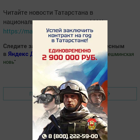
Читайте новости Татарстана в
национальном мессенджере MАХ:
https://max.ru/tatmedia
Следите за самым важным и интересным
в
Яндекс Дзен
и
Телеграм канале
"
Шешминская
новь
"
Добавить Шешминскую новь в Яндекс.Новости
Перейти на страницу новости