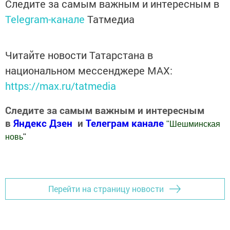
Следите за самым важным и интересным в
Telegram-канале
Татмедиа
Читайте новости Татарстана в
национальном мессенджере MАХ:
https://max.ru/tatmedia
Следите за самым важным и интересным
в
Яндекс Дзен
и
Телеграм канале
"
Шешминская
новь
"
Добавить Шешминскую новь в Яндекс.Новости
Перейти на страницу новости