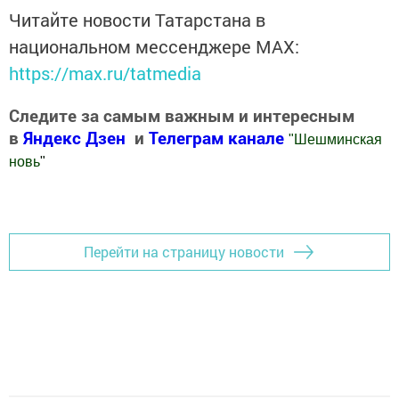
Читайте новости Татарстана в
национальном мессенджере MАХ:
https://max.ru/tatmedia
Следите за самым важным и интересным
в
Яндекс Дзен
и
Телеграм канале
"
Шешминская
новь
"
Добавить Шешминскую новь в Яндекс.Новости
Перейти на страницу новости