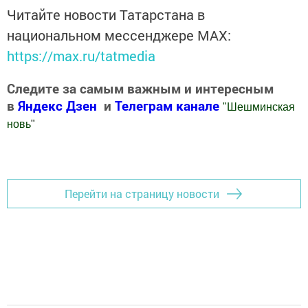
Читайте новости Татарстана в
национальном мессенджере MАХ:
https://max.ru/tatmedia
Следите за самым важным и интересным
в
Яндекс Дзен
и
Телеграм канале
"
Шешминская
новь
"
Добавить Шешминскую новь в Яндекс.Новости
Перейти на страницу новости