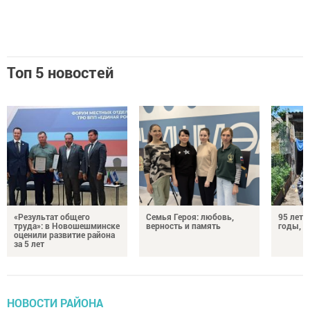
Топ 5 новостей
«Результат общего
Семья Героя: любовь,
95 лет 
труда»: в Новошешминске
верность и память
годы, э
оценили развитие района
за 5 лет
НОВОСТИ РАЙОНА