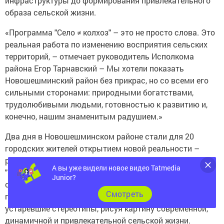
инфраструктуры до формирования привлекательного
образа сельской жизни.
«Программа "Село ≠ колхоз" – это не просто слова. Это
реальная работа по изменению восприятия сельских
территорий, – отмечает руководитель Исполкома
района Егор Тарнавский – Мы хотели показать
Новошешминский район без прикрас, но со всеми его
сильными сторонами: природными богатствами,
трудолюбивыми людьми, готовностью к развитию и,
конечно, нашим знаменитым радушием.»
Два дня в Новошешминском районе стали для 20
городских жителей открытием новой реальности –
реальности, где "село" синонимично "перспективе",
А вы уже видели новое видео Tatmedia
"колориту" и "радушию". Визит показал: район готов к
Junior?
сотрудничеству, открыт для инвестиций и туристов, а
Cмотреть
программа "Село ≠ колхоз" успешно стирает
устаревшие стереотипы, рисуя картину современной,
динамичной и привлекательной сельской жизни.