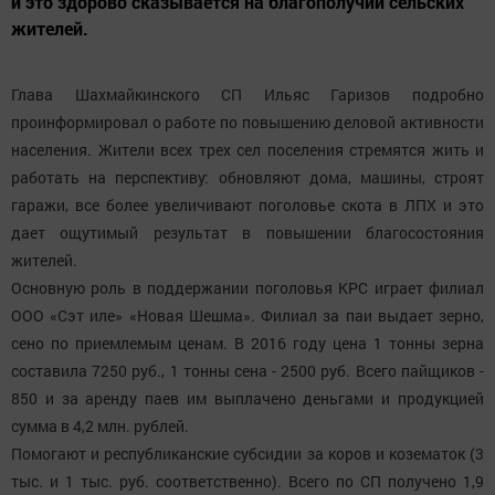
и это здорово сказывается на благополучии сельских
жителей.
Глава Шахмайкинского СП Ильяс Гаризов подробно
проинформировал о работе по повышению деловой активности
населения. Жители всех трех сел поселения стремятся жить и
работать на перспективу: обновляют дома, машины, строят
гаражи, все более увеличивают поголовье скота в ЛПХ и это
дает ощутимый результат в повышении благосостояния
жителей.
Основную роль в поддержании поголовья КРС играет филиал
ООО «Сэт иле» «Новая Шешма». Филиал за паи выдает зерно,
сено по приемлемым ценам. В 2016 году цена 1 тонны зерна
составила 7250 руб., 1 тонны сена - 2500 руб. Всего пайщиков -
850 и за аренду паев им выплачено деньгами и продукцией
сумма в 4,2 млн. рублей.
Помогают и республиканские субсидии за коров и козематок (3
тыс. и 1 тыс. руб. соответственно). Всего по СП получено 1,9