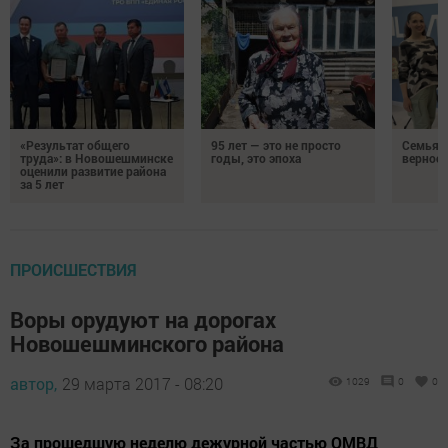
«Результат общего
95 лет — это не просто
Семья Г
труда»: в Новошешминске
годы, это эпоха
верност
оценили развитие района
за 5 лет
ПРОИСШЕСТВИЯ
Воры орудуют на дорогах
Новошешминского района
автор,
29 марта 2017 - 08:20
1029
0
0
За прошедшую неделю дежурной частью ОМВД