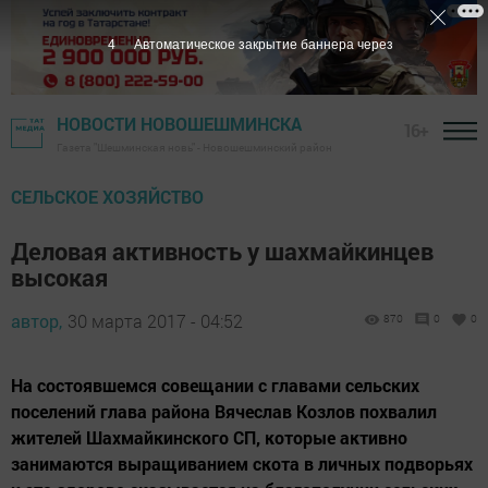
3
Автоматическое закрытие баннера через
НОВОСТИ НОВОШЕШМИНСКА
16+
Газета "Шешминская новь" - Новошешминский район
СЕЛЬСКОЕ ХОЗЯЙСТВО
Деловая активность у шахмайкинцев
высокая
автор,
30 марта 2017 - 04:52
870
0
0
На состоявшемся совещании с главами сельских
поселений глава района Вячеслав Козлов похвалил
жителей Шахмайкинского СП, которые активно
занимаются выращиванием скота в личных подворьях