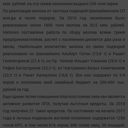
млн. рублей, на эту сумму населению выдано 236 тонн зерна.
По реализации молока от частных подворий Шахмайкинское СП
всегда в числе лидеров. За 2016 год населением было
реализовано около 1800 тонн молока на 30,5 млн. рублей.
Неплохо поставлена работа по сбору молока всеми тремя
предпринимателями, расчет с населением делается два раза в
месяц. Наибольшее количество молока из своих подворий
реализовали из Шахмайкино Альберт Гатин (13,8 т) и Рашит
Гилязетдинов (21,4 т), из Пр. Челнов Ильшат Усманов (26,9 т) и
Рафик Багаутдинов (25,3 т), из Чертушкино Вазых Ахметвалеев
(22,3 т) и Ринат Халиуллин (16,8 т). Все они содержат по 5-9
коров и пополнили свой семейный бюджет на 260-450 тыс.
рублей за год.
Еще одним путем повышения благосостояния сельчан является
активное развитие ЛПХ, получая льготные кредиты. За 2016
год получено 21 таких кредитов. По состоянию на начало 2017
года в личных подворьях жителей поселения содержатся 1256
голов КРС, в том числе 616 коров, 696 голов овец, 36 лошадей,