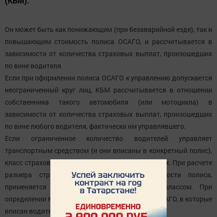
(КБМ).
Он может быть как понижающим (при безаварийной езде), так и
повышающим стоимость полиса ОСАГО, и рассчитывается в
зависимости от количества страховых выплат, произошедших
по вине водителя.
Если при оформлении полиса ОСАГО к управлению допускается
неограниченный круг лиц, КБМ рассчитывается в отношении
собственника такого автомобиля (или мотоцикла) в
зависимости от количества страховых выплат, произошедших
по вине любого водителя, фактически им управлявшего.
Если ограниченное количество водителей управляет
транспортным средством (и они вписаны в конкретный полис),
класс страхования присваивается каждому из них. При расчете
размера страховой премии, то есть стоимости полиса,
применяется КБМ водителя с наихудшим классом. При
определении КБМ учитываются все договоры ОСАГО, в которые
вписан водитель.