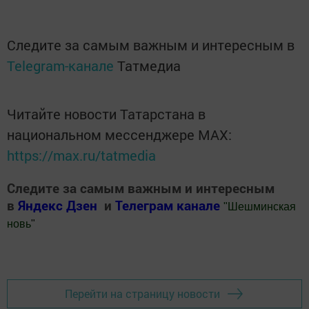
Следите за самым важным и интересным в
Telegram-канале
Татмедиа
Читайте новости Татарстана в
национальном мессенджере MАХ:
https://max.ru/tatmedia
Следите за самым важным и интересным
в
Яндекс Дзен
и
Телеграм канале
"
Шешминская
новь
"
Добавить Шешминскую новь в Яндекс.Новости
Перейти на страницу новости