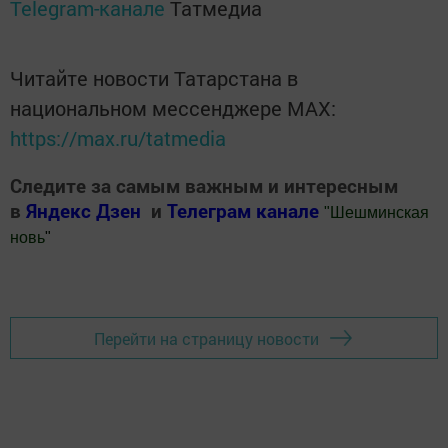
Telegram-канале
Татмедиа
Читайте новости Татарстана в
национальном мессенджере MАХ:
https://max.ru/tatmedia
Следите за самым важным и интересным
в
Яндекс Дзен
и
Телеграм канале
"
Шешминская
новь
"
Добавить Шешминскую новь в Яндекс.Новости
Перейти на страницу новости