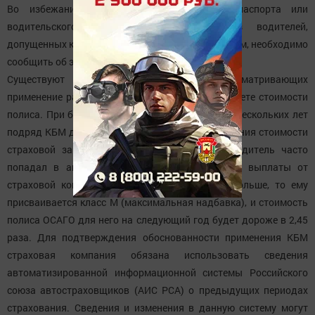
Во избежание недоразумений при смене паспорта или
водительского удостоверения кем-либо из водителей,
допущенных к управлению ТС, либо собственником, необходимо
сообщить об этом страховой компании.
Существуют 15 классов страхования, предусматривающих
применение разных надбавок и скидок при расчете стоимости
полиса. При безаварийной езде на протяжении нескольких лет
подряд КБМ даёт возможность реального снижения стоимости
страховой защиты - в два раза. Но если водитель часто
попадал в аварии и получал в течение года выплаты от
страховой компании четыре раза или даже больше, то ему
присваивается класс М (максимальная надбавка), и стоимость
полиса ОСАГО для него на следующий год будет дороже в 2,45
раза. Для подтверждения обоснованности применения КБМ
страховая компания обязана использовать сведения
автоматизированной информационной системы Российского
союза автостраховщиков (АИС РСА) о предыдущих периодах
страхования. Сведения и изменения в данную систему могут