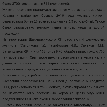
более 3700 голов птицы и 311 пчелосемей.
Жители поселения принимают активное участие на ярмарках в
Казани и райцентре. Осенью 2016 года местные жители
реализовали более 20 тонн говядины на 5,5 млн. рублей. Также
было реализовано немало тушке птицы, меда и другой
продукции.
На территории Шахмайкинского СП работают 4 фермерских
хозяйств (Ситдикова Г.У., Гарифуллин И.И., Салахов И.М.,
Багаутдинов Р.Р.), у них 158 голов КРС, обрабатывают около 700
гектаров земли. Они также вносят свою лепту в жизнь села -
дешевле продают свое зерно сельчанам, помогают в
вспахивании огородов, скирдованию тюков во дворах.
В текущем году работа по повышению деловой активности
населения продолжается. За 2 месяца получено 6 кредитов
ЛПХ, реализовано 260 тонн молока, активизировалась работа
по искусственному осеменению коров (в целях улучшения
продуктивности и исключения заболевания лейкозом).
Жители поселения осознанно заботятся о благополучии. Нет