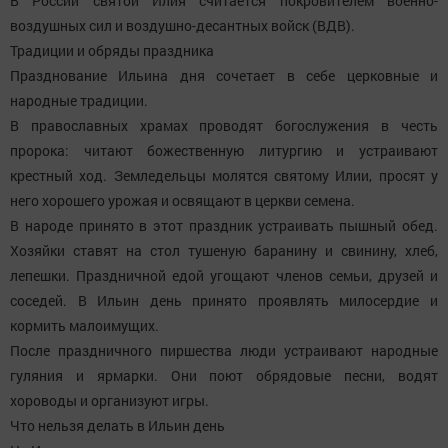
В России святой Илия считается покровителем военно-
воздушных сил и воздушно-десантных войск (ВДВ).
Традиции и обряды праздника
Празднование Ильина дня сочетает в себе церковные и
народные традиции.
В православных храмах проводят богослужения в честь
пророка: читают божественную литургию и устраивают
крестный ход. Земледельцы молятся святому Илии, просят у
него хорошего урожая и освящают в церкви семена.
В народе принято в этот праздник устраивать пышный обед.
Хозяйки ставят на стол тушеную баранину и свинину, хлеб,
лепешки. Праздничной едой угощают членов семьи, друзей и
соседей. В Ильин день принято проявлять милосердие и
кормить малоимущих.
После праздничного пиршества люди устраивают народные
гуляния и ярмарки. Они поют обрядовые песни, водят
хороводы и организуют игры.
Что нельзя делать в Ильин день