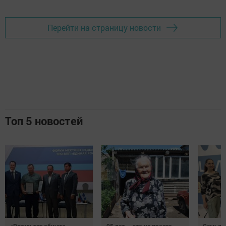
Перейти на страницу новости
Топ 5 новостей
«Результат общего
95 лет — это не просто
Семья Г