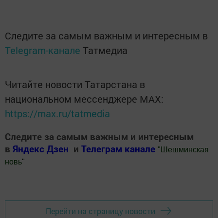
Следите за самым важным и интересным в
Telegram-канале
Татмедиа
Читайте новости Татарстана в
национальном мессенджере MАХ:
https://max.ru/tatmedia
Следите за самым важным и интересным
в
Яндекс Дзен
и
Телеграм канале
"
Шешминская
новь
"
Добавить Шешминскую новь в Яндекс.Новости
Перейти на страницу новости