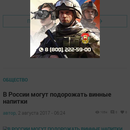
Добавить Шешминскую новь в Яндекс.Новости
Перейти на страницу новости
ОБЩЕСТВО
В России могут подорожать винные
напитки
автор,
2 августа 2017 - 06:24
1054
0
0