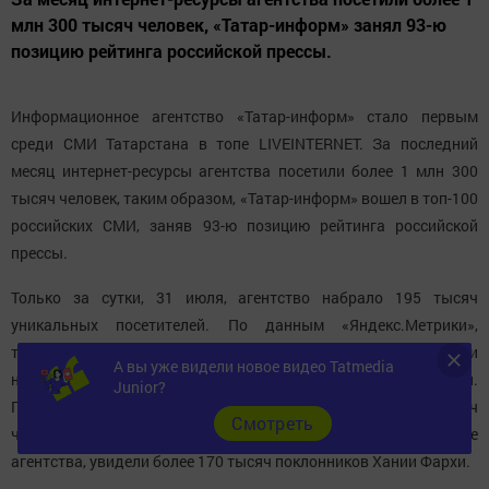
млн 300 тысяч человек, «Татар-информ» занял 93-ю
позицию рейтинга российской прессы.
Информационное агентство «Татар-информ» стало первым
среди СМИ Татарстана в топе LIVEINTERNET. За последний
месяц интернет-ресурсы агентства посетили более 1 млн 300
тысяч человек, таким образом, «Татар-информ» вошел в топ-100
российских СМИ, заняв 93-ю позицию рейтинга российской
прессы.
Только за сутки, 31 июля, агентство набрало 195 тысяч
уникальных посетителей. По данным «Яндекс.Метрики»,
топовой новостью последних дней стало известие о смерти
А вы уже видели новое видео Tatmedia
народной артистки Татарстана и Башкортостана Хании Фархи.
Junior?
Прямую трансляцию прощания с певицей посмотрели 6 тысяч
Cмотреть
человек, а видеосюжеты, размещенные на YouTube-канале
агентства, увидели более 170 тысяч поклонников Хании Фархи.