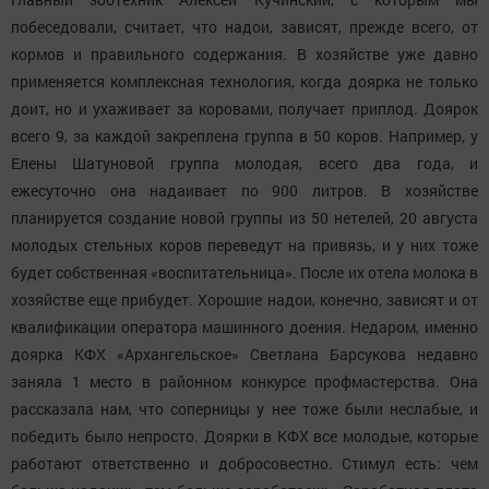
побеседовали, считает, что надои, зависят, прежде всего, от
кормов и правильного содержания. В хозяйстве уже давно
применяется комплексная технология, когда доярка не только
доит, но и ухаживает за коровами, получает приплод. Доярок
всего 9, за каждой закреплена группа в 50 коров. Например, у
Елены Шатуновой группа молодая, всего два года, и
ежесуточно она надаивает по 900 литров. В хозяйстве
планируется создание новой группы из 50 нетелей, 20 августа
молодых стельных коров переведут на привязь, и у них тоже
будет собственная «воспитательница». После их отела молока в
хозяйстве еще прибудет. Хорошие надои, конечно, зависят и от
квалификации оператора машинного доения. Недаром, именно
доярка КФХ «Архангельское» Светлана Барсукова недавно
заняла 1 место в районном конкурсе профмастерства. Она
рассказала нам, что соперницы у нее тоже были неслабые, и
победить было непросто. Доярки в КФХ все молодые, которые
работают ответственно и добросовестно. Стимул есть: чем