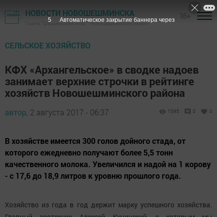
НОВОСТИ НОВОШЕШМИНСКА
16+
4
Автоматическое закрытие баннера через
Газета "Шешминская новь" - Новошешминский район
СЕЛЬСКОЕ ХОЗЯЙСТВО
КФХ «Архангельское» в сводке надоев
занимает верхние строчки в рейтинге
хозяйств Новошешминского района
автор,
2 августа 2017 - 06:37
1095
0
0
В хозяйстве имеется 300 голов дойного стада, от
которого ежедневно получают более 5,5 тонн
качественного молока. Увеличился и надой на 1 корову
- с 17,6 до 18,9 литров к уровню прошлого года.
Хозяйство из года в год держит марку успешного хозяйства.
Главный зоотехник Алексей Кучинский, с которым мы