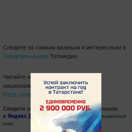
Следите за самым важным и интересным в
Telegram-канале
Татмедиа
Читайте новости Татарстана в
национальном мессенджере MАХ:
https://max.ru/tatmedia
Следите за самым важным и интересным
в
Яндекс Дзен
и
Телеграм канале
"
Шешминская
новь
"