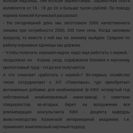
больше надоишь, тем больше заработаешь. Заработная плата
колеблется от 16 - 18 до 20 и больше тысяч рублей. По поводу
кормов Алексей Кучинский рассказал:
- На сегодняшний день мы заготовили 2000 качественного
сенажа при потребности 2500, 300 тонн сена. Когда заложим
кукурузу, то вместе с ней мы на зимовку выйдем. Средние по
району кормовые единицы мы держим.
- Чтобы получать хорошие надои, надо еще работать с наукой, -
продолжил он. - Корма, уход, содержание близкое к научному,
кропотливый труд - тогда все получается.
А что означает «работать с наукой»? Во-первых, хозяйство
тесно сотрудничает с ХЛ «Поволжье», где приобретает
витаминные добавки для комбикормов (в КФХ четвертый год
собственный комбикормовый мини-завод) с советами
специалистов, во-вторых, берет на вооружение все
рекомендации консультанта КФХ - доцента кафедры
животноводства Казанской ветеринарной академии, т.е.
применяет комплексный научный подход.