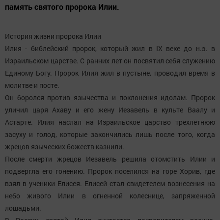
память святого пророка Илии.
История жизни пророка Илии
Илия - библейский пророк, который жил в IX веке до н.э. в
Израильском царстве. С ранних лет он посвятил себя служению
Единому Богу. Пророк Илия жил в пустыне, проводил время в
молитве и посте.
Он боролся против язычества и поклонения идолам. Пророк
уличил царя Ахаву и его жену Иезавель в культе Ваалу и
Астарте. Илия наслал на Израильское царство трехлетнюю
засуху и голод, которые закончились лишь после того, когда
жрецов языческих божеств казнили.
После смерти жрецов Иезавель решила отомстить Илии и
подвергла его гонению. Пророк поселился на горе Хорив, где
взял в ученики Елисея. Елисей стал свидетелем вознесения на
небо живого Илии в огненной колеснице, запряженной
лошадьми.