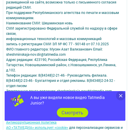
размещенной на сайте, возможна только с письменного согласия
редакций СМИ.
При поддержке Республиканского агентства по печати и массовым
коммуникациям.
Наименование СМИ: Шешминская новь
СМИ зарегистрировано Федеральной службой по надзору в сфере
связи,
информационных технологий и массовых коммуникаций
запись о регистрации СМИ ЭЛ № ФС 77 - 90148 от 07.10.2025
ФИО главного редактора: Мусин Азат Вализанович Email:
sheshminskaja-nov.dir@tatmedia.com
Адрес редакции: 423190, Российская Федерация, Республика
Татарстан, Новошешминский район, с.Новошешминск, ул.Ленина,
д.102.
Телефон редакции: 8(84348)2-21-46 - Руководитель филиала.
8(84348)2-23-46 - Бухгалтерия и отдел рекламы. 8(84348)2-24-32 -
отдел писем
Электронная почта редакции: sheshminskaja-nov@tatmedia.com
Электронная почта филиала для сообщений о фактах коррупции
А вы уже видели новое видео Tatmedia
sheshminskaja-nov.dir@tatmedia.com
Junior?
sheshminskaja-nov@tatmedia.com
Учредитель СМИ: АО «ТАТМЕДИА»
Cмотреть
Антикоррупционная политика
АО «ТАТМЕДИА» использует «cookie»
для персонализации сервисов и