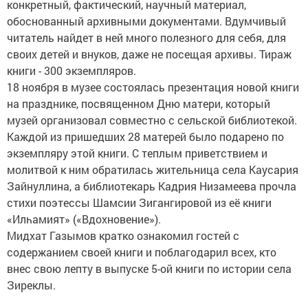
конкретный, фактический, научный материал,
обоснованный архивными документами. Вдумчивый
читатель найдет в ней много полезного для себя, для
своих детей и внуков, даже не посещая архивы. Тираж
книги - 300 экземпляров.
18 ноября в музее состоялась презентация новой книги
на празднике, посвященном Дню матери, который
музей организовал совместно с сельской библиотекой.
Каждой из пришедших 28 матерей было подарено по
экземпляру этой книги. С теплым приветствием и
молитвой к ним обратилась жительница села Каусария
Зайнуллина, а библиотекарь Кадрия Низамеева прочла
стихи поэтессы Шамсии Зигангировой из её книги
«Илһамият» («Вдохновение»).
Мидхат Газымов кратко ознакомил гостей с
содержанием своей книги и поблагодарил всех, кто
внес свою лепту в выпуске 5-ой книги по истории села
Зиреклы.