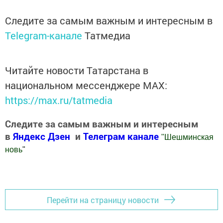
Следите за самым важным и интересным в
Telegram-канале
Татмедиа
Читайте новости Татарстана в
национальном мессенджере MАХ:
https://max.ru/tatmedia
Следите за самым важным и интересным
в
Яндекс Дзен
и
Телеграм канале
"
Шешминская
новь
"
Добавить Шешминскую новь в Яндекс.Новости
Перейти на страницу новости