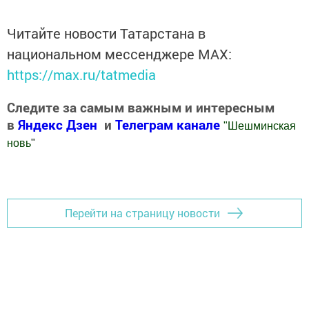
Читайте новости Татарстана в
национальном мессенджере MАХ:
https://max.ru/tatmedia
Следите за самым важным и интересным
в
Яндекс Дзен
и
Телеграм канале
"
Шешминская
новь
"
Добавить Шешминскую новь в Яндекс.Новости
Перейти на страницу новости