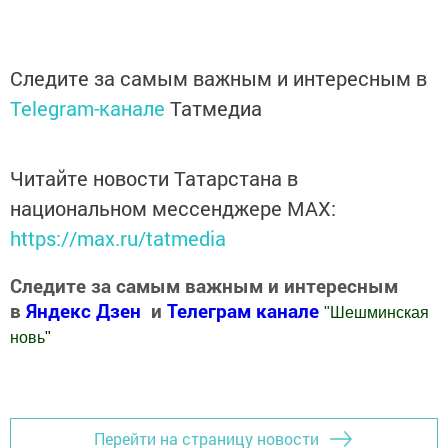
Следите за самым важным и интересным в
Telegram-канале
Татмедиа
Читайте новости Татарстана в
национальном мессенджере MАХ:
https://max.ru/tatmedia
Следите за самым важным и интересным
в
Яндекс Дзен
и
Телеграм канале
"
Шешминская
новь
"
Добавить Шешминскую новь в Яндекс.Новости
Перейти на страницу новости