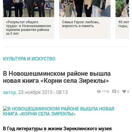
«Результат общего
Семья Героя: любовь,
95 лет 
труда»: в Новошешминске
верность и память
годы, э
оценили развитие района
за 5 лет
КУЛЬТУРА И ИСКУСТВО
В Новошешминском районе вышла
новая книга «Корни села Зиреклы»
автор,
23 ноября 2015 - 08:13
1116
0
0
В Год литературы в жизни Зиреклинского музея