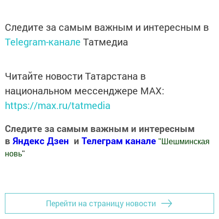
Следите за самым важным и интересным в
Telegram-канале
Татмедиа
Читайте новости Татарстана в
национальном мессенджере MАХ:
https://max.ru/tatmedia
Следите за самым важным и интересным
в
Яндекс Дзен
и
Телеграм канале
"
Шешминская
новь
"
Добавить Шешминскую новь в Яндекс.Новости
Перейти на страницу новости