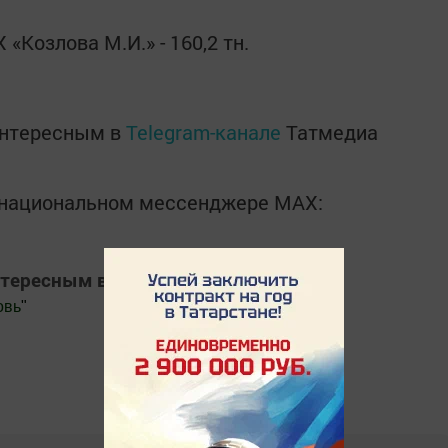
Козлова М.И.» - 160,2 тн.
интересным в
Telegram-канале
Татмедиа
в национальном мессенджере MАХ:
нтересным в
Яндекс Дзен
овь
"
.Новости