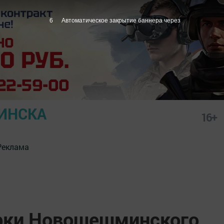
5
Автоматическое закрытие баннера через
ИНСКА
16+
Реклама
рки Новошешминского