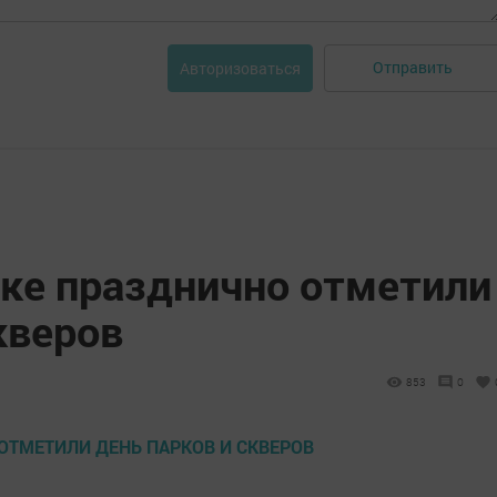
Отправить
Авторизоваться
е празднично отметили
кверов
853
0