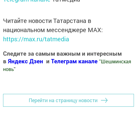
Читайте новости Татарстана в
национальном мессенджере MАХ:
https://max.ru/tatmedia
Следите за самым важным и интересным
в
Яндекс Дзен
и
Телеграм канале
"
Шешминская
новь
"
Добавить Шешминскую новь в Яндекс.Новости
Перейти на страницу новости