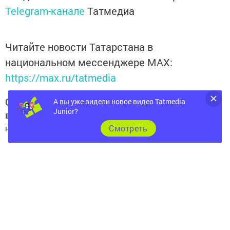
Telegram-канале
Татмедиа
Читайте новости Татарстана в
национальном мессенджере MАХ:
https://max.ru/tatmedia
Следите за самым важным и интересным
А вы уже видели новое видео Tatmedia
Junior?
в
Яндекс Дзен
и
Телеграм канале
"
Шешминская
Cмотреть
новь
"
Добавить Шешминскую новь в Яндекс.Новости
Перейти на страницу новости