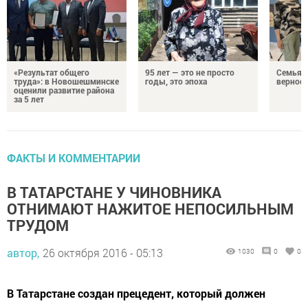
«Результат общего
95 лет — это не просто
Семья Г
труда»: в Новошешминске
годы, это эпоха
верност
оценили развитие района
за 5 лет
ФАКТЫ И КОММЕНТАРИИ
В ТАТАРСТАНЕ У ЧИНОВНИКА
ОТНИМАЮТ НАЖИТОЕ НЕПОСИЛЬНЫМ
ТРУДОМ
автор,
26 октября 2016 - 05:13
1030
0
0
В Татарстане создан прецедент, который должен