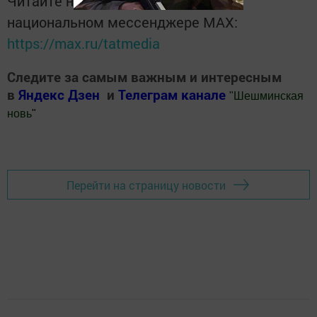
Читайте новости Татарстана в
национальном мессенджере MАХ:
https://max.ru/tatmedia
Следите за самым важным и интересным
в
Яндекс Дзен
и
Телеграм канале
"
Шешминская
новь
"
Добавить Шешминскую новь в Яндекс.Новости
Перейти на страницу новости