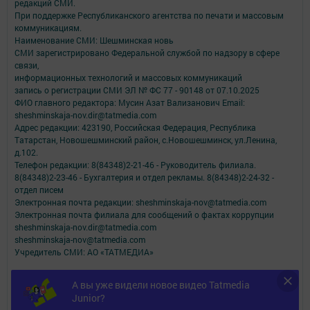
редакций СМИ.
При поддержке Республиканского агентства по печати и массовым
коммуникациям.
Наименование СМИ: Шешминская новь
СМИ зарегистрировано Федеральной службой по надзору в сфере
связи,
информационных технологий и массовых коммуникаций
запись о регистрации СМИ ЭЛ № ФС 77 - 90148 от 07.10.2025
ФИО главного редактора: Мусин Азат Вализанович Email:
sheshminskaja-nov.dir@tatmedia.com
Адрес редакции: 423190, Российская Федерация, Республика
Татарстан, Новошешминский район, с.Новошешминск, ул.Ленина,
д.102.
Телефон редакции: 8(84348)2-21-46 - Руководитель филиала.
8(84348)2-23-46 - Бухгалтерия и отдел рекламы. 8(84348)2-24-32 -
отдел писем
Электронная почта редакции: sheshminskaja-nov@tatmedia.com
Электронная почта филиала для сообщений о фактах коррупции
sheshminskaja-nov.dir@tatmedia.com
sheshminskaja-nov@tatmedia.com
Учредитель СМИ: АО «ТАТМЕДИА»
Антикоррупционная политика
А вы уже видели новое видео Tatmedia
АО «ТАТМЕДИА» использует «cookie»
для персонализации сервисов и
Junior?
удобства пользователей сайтом.