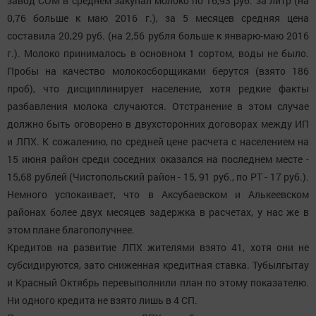
завод СОМ в среднем закупал молоко по 16,93 руб. за литр (на
0,76 больше к маю 2016 г.), за 5 месяцев средняя цена
составила 20,29 руб. (на 2,56 рубля больше к январю-маю 2016
г.). Молоко принималось в основном 1 сортом, воды не было.
Пробы на качество молокосборщиками берутся (взято 186
проб), что дисциплинирует население, хотя редкие факты
разбавления молока случаются. Отстранение в этом случае
должно быть оговорено в двухсторонних договорах между ИП
и ЛПХ. К сожалению, по средней цене расчета с населением на
15 июня район среди соседних оказался на последнем месте -
15,68 рублей (Чистопольский район - 15, 91 руб., по РТ - 17 руб.).
Немного успокаивает, что в Аксубаевском и Алькеевском
районах более двух месяцев задержка в расчетах, у нас же в
этом плане благополучнее.
Кредитов на развитие ЛПХ жителями взято 41, хотя они не
субсидируются, зато сниженная кредитная ставка. Тубылгытау
и Красный Октябрь перевыполнили план по этому показателю.
Ни одного кредита не взято лишь в 4 СП.