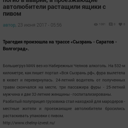
автолюбители растащили ящики с
пивом
автор,
23 июня 2017 - 05:56
1081
0
0
Трагедия произошла на трассе «Сызрань - Саратов -
Волгоград».
Большегруз MAN вез из Набережных Челнов алкоголь. На 532-м
километре, как пишет портал «Вся Сызрань.рф», фура вылетела
в кювет и перевернулась. 24-летний водитель от полученных
травм скончался на месте, три пассажира фуры - 25-летний
мужчина и две 32-летние женщины - госпитализированы.
Разбитый полуприцеп грузовика стал находкой для мародеров -
местные жители и проезжающие автолюбители бросились
растаскивать упаковки с пивом.
http://www.chelny-izvest.ru/