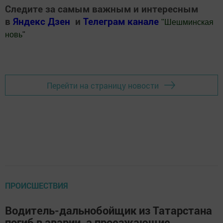
Следите за самым важным и интересным
в
Яндекс Дзен
и
Телеграм канале
"
Шешминская
новь
"
Добавить Шешминскую новь в Яндекс.Новости
Перейти на страницу новости
ПРОИСШЕСТВИЯ
Водитель-дальнобойщик из Татарстана
погиб в аварии, а проезжающие