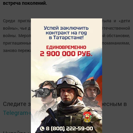
встреча поколений.
Среди приглашённых гостей были труженики тыла и «дети
войны», чье детство пришлось на годы Великой Отечественной
войны. Мероприятие прошло в теплой задушевной обстановке,
приглашенные со слезами на глазах делились воспоминаниями,
заново переживая то тяжелое время.
Следите за самым важным и интересным в
Telegram-канале
Татмедиа