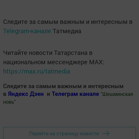
Следите за самым важным и интересным в
Telegram-канале
Татмедиа
Читайте новости Татарстана в
национальном мессенджере MАХ:
https://max.ru/tatmedia
Следите за самым важным и интересным
в
Яндекс Дзен
и
Телеграм канале
"
Шешминская
новь
"
Добавить Шешминскую новь в Яндекс.Новости
Перейти на страницу новости