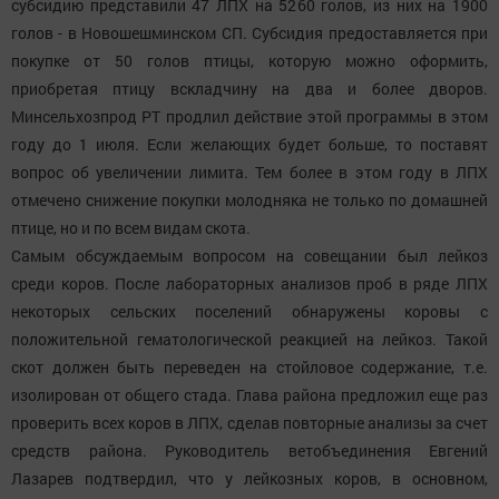
субсидию представили 47 ЛПХ на 5260 голов, из них на 1900
голов - в Новошешминском СП. Субсидия предоставляется при
покупке от 50 голов птицы, которую можно оформить,
приобретая птицу вскладчину на два и более дворов.
Минсельхозпрод РТ продлил действие этой программы в этом
году до 1 июля. Если желающих будет больше, то поставят
вопрос об увеличении лимита. Тем более в этом году в ЛПХ
отмечено снижение покупки молодняка не только по домашней
птице, но и по всем видам скота.
Самым обсуждаемым вопросом на совещании был лейкоз
среди коров. После лабораторных анализов проб в ряде ЛПХ
некоторых сельских поселений обнаружены коровы с
положительной гематологической реакцией на лейкоз. Такой
скот должен быть переведен на стойловое содержание, т.е.
изолирован от общего стада. Глава района предложил еще раз
проверить всех коров в ЛПХ, сделав повторные анализы за счет
средств района. Руководитель ветобъединения Евгений
Лазарев подтвердил, что у лейкозных коров, в основном,