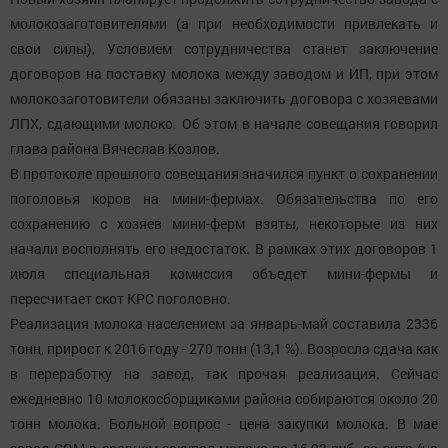
молокозаготовителями (а при необходимости привлекать и
свои силы), Условием сотрудничества станет заключение
договоров на поставку молока между заводом и ИП, при этом
молокозаготовители обязаны заключить договора с хозяевами
ЛПХ, сдающими молоко. Об этом в начале совещания говорил
глава района Вячеслав Козлов.
В протоколе прошлого совещания значился пункт о сохранении
поголовья коров на мини-фермах. Обязательства по его
сохранению с хозяев мини-ферм взяты, некоторые из них
начали восполнять его недостаток. В рамках этих договоров 1
июля специальная комиссия объедет мини-фермы и
пересчитает скот КРС поголовно.
Реализация молока населением за январь-май составила 2336
тонн, прирост к 2016 году - 270 тонн (13,1 %). Возросла сдача как
в переработку на завод, так прочая реализация. Сейчас
ежедневно 10 молокосборщиками района собираются около 20
тонн молока. Больной вопрос - цена закупки молока. В мае