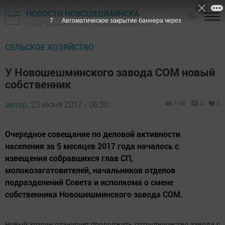
НОВОСТИ НОВОШЕШМИНСКА
16+
6
Автоматическое закрытие баннера через
Газета "Шешминская новь" - Новошешминский район
СЕЛЬСКОЕ ХОЗЯЙСТВО
У Новошешминского завода СОМ новый
собственник
автор,
23 июня 2017 - 06:30
1186
0
0
Очередное совещание по деловой активности
населения за 5 месяцев 2017 года началось с
извещения собравшихся глав СП,
молокозаготовителей, начальников отделов
подразделений Совета и исполкома о смене
собственника Новошешминского завода СОМ.
Новый хозяин планирует продолжить сотрудничество завода с